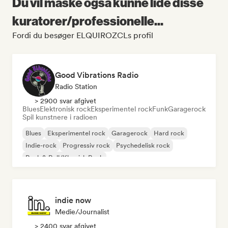
Du vil måske også kunne lide disse
kuratorer/professionelle...
Fordi du besøger ELQUIROZCLs profil
Good Vibrations Radio
Radio Station
> 2900 svar afgivet
Blues
Elektronisk rock
Eksperimentel rock
Funk
Garagerock
Spil kunstnere i radioen
Blues
Eksperimentel rock
Garagerock
Hard rock
Indie-rock
Progressiv rock
Psychedelisk rock
Rock & Roll/Klassisk Rock
indie now
Medie/journalist
> 2400 svar afgivet