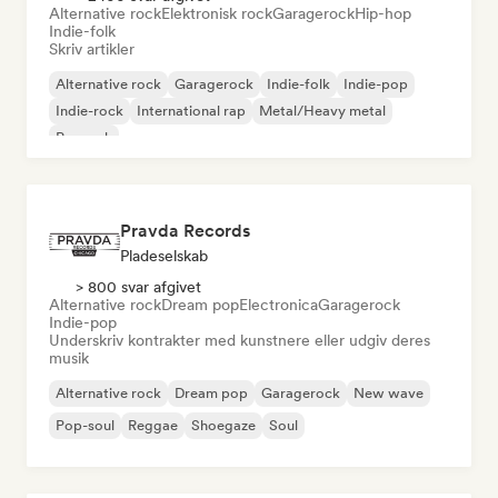
Alternative rock
Elektronisk rock
Garagerock
Hip-hop
Indie-folk
Skriv artikler
Alternative rock
Garagerock
Indie-folk
Indie-pop
Indie-rock
International rap
Metal/Heavy metal
Poprock
Pravda Records
Pladeselskab
> 800 svar afgivet
Alternative rock
Dream pop
Electronica
Garagerock
Indie-pop
Underskriv kontrakter med kunstnere eller udgiv deres
musik
Alternative rock
Dream pop
Garagerock
New wave
Pop-soul
Reggae
Shoegaze
Soul