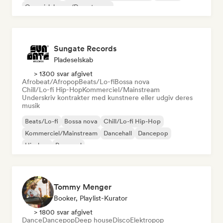
Organisk house/Downtempo
Sungate Records
Pladeselskab
> 1300 svar afgivet
Afrobeat/Afropop
Beats/Lo-fi
Bossa nova
Chill/Lo-fi Hip-Hop
Kommerciel/Mainstream
Underskriv kontrakter med kunstnere eller udgiv deres
musik
Beats/Lo-fi
Bossa nova
Chill/Lo-fi Hip-Hop
Kommerciel/Mainstream
Dancehall
Dancepop
Hip-hop
Pop-soul
Tommy Menger
Booker, Playlist-Kurator
> 1800 svar afgivet
Dance
Dancepop
Deep house
Disco
Elektropop