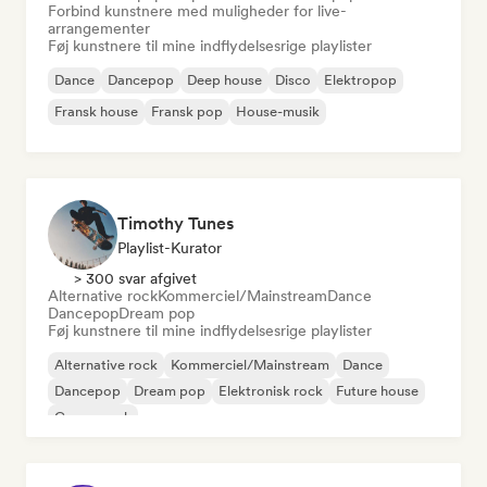
Forbind kunstnere med muligheder for live-
arrangementer
Føj kunstnere til mine indflydelsesrige playlister
Dance
Dancepop
Deep house
Disco
Elektropop
Fransk house
Fransk pop
House-musik
Timothy Tunes
Playlist-Kurator
> 300 svar afgivet
Alternative rock
Kommerciel/Mainstream
Dance
Dancepop
Dream pop
Føj kunstnere til mine indflydelsesrige playlister
Alternative rock
Kommerciel/Mainstream
Dance
Dancepop
Dream pop
Elektronisk rock
Future house
Garagerock