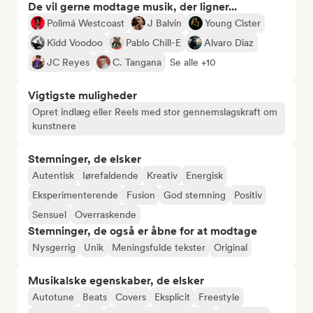
De vil gerne modtage musik, der ligner...
Polimá Westcoast
J Balvin
Young Cister
Kidd Voodoo
Pablo Chill-E
Alvaro Diaz
JC Reyes
C. Tangana
Se alle +10
Vigtigste muligheder
Opret indlæg eller Reels med stor gennemslagskraft om
kunstnere
Stemninger, de elsker
Autentisk
Iørefaldende
Kreativ
Energisk
Eksperimenterende
Fusion
God stemning
Positiv
Sensuel
Overraskende
Stemninger, de også er åbne for at modtage
Nysgerrig
Unik
Meningsfulde tekster
Original
Musikalske egenskaber, de elsker
Autotune
Beats
Covers
Eksplicit
Freestyle