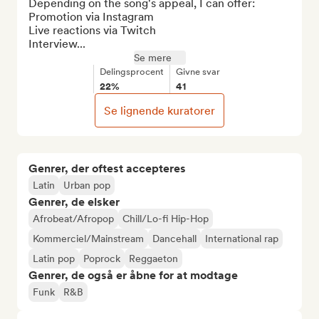
Depending on the song's appeal, I can offer:

Promotion via Instagram

Live reactions via Twitch

Interview...
Se mere
Delingsprocent
Givne svar
22%
41
Se lignende kuratorer
Genrer, der oftest accepteres
Latin
Urban pop
Genrer, de elsker
Afrobeat/Afropop
Chill/Lo-fi Hip-Hop
Kommerciel/Mainstream
Dancehall
International rap
Latin pop
Poprock
Reggaeton
Genrer, de også er åbne for at modtage
Funk
R&B