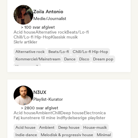
Zoila Antonio
Medie/journalist
> 100 svar afgivet
Acid house
Alternative rock
Beats/Lo-fi
Chill/Lo-fi Hip-Hop
Klassisk musik
Skriv artikler
Alternative rock
Beats/Lo-fi
Chill/Lo-fi Hip-Hop
Kommerciel/Mainstream
Dance
Disco
Dream pop
House-musik
N3UX
Playlist-Kurator
> 2800 svar afgivet
Acid house
Ambient
Chill
Deep house
Electronica
Føj kunstnere til mine indflydelsesrige playlister
Acid house
Ambient
Deep house
House-musik
Indie-dance
Melodisk & progressiv house
Minimal