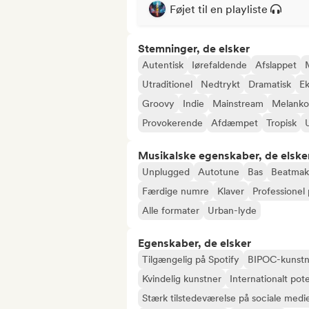
Føjet til en playliste
Stemninger, de elsker
Autentisk
Iørefaldende
Afslappet
Utraditionel
Nedtrykt
Dramatisk
Ek
Groovy
Indie
Mainstream
Melanko
Provokerende
Afdæmpet
Tropisk
Musikalske egenskaber, de elske
Unplugged
Autotune
Bas
Beatmak
Færdige numre
Klaver
Professionel
Alle formater
Urban-lyde
Egenskaber, de elsker
Tilgængelig på Spotify
BIPOC-kunstn
Kvindelig kunstner
Internationalt pote
Stærk tilstedeværelse på sociale medi