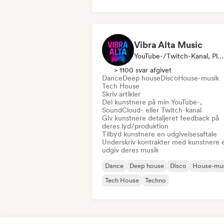
Vibra Alta Music
YouTube-/Twitch-Kanal, Pladeselskab, Medie/journalist, Udgiver, Lydekspert
> 1100 svar afgivet
Dance
Deep house
Disco
House-musik
Tech House
Skriv artikler
Del kunstnere på min YouTube-,
SoundCloud- eller Twitch-kanal
Giv kunstnere detaljeret feedback på
deres lyd/produktion
Tilbyd kunstnere en udgivelsesaftale
Underskriv kontrakter med kunstnere e
udgiv deres musik
Dance
Deep house
Disco
House-mus
Tech House
Techno