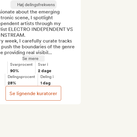
Høj delingsfrekvens
sionate about the emerging 
tronic scene, I spotlight 
ependent artists through my 
ylist ELECTRO INDEPENDENT VS 
NSTREAM.

y week, I carefully curate tracks 
 push the boundaries of the genre 
e providing real visibil...
Se mere
Svarprocent
Svar i
90%
2 dage
Delingsprocent
Deling i
28%
1 dag
Se lignende kuratorer