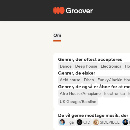
Om
Genrer, der oftest accepteres
Dance
Deep house
Electronica
Ho
Genrer, de elsker
Acid house
Disco
Funky/Jackin Ho
Genrer, de også er åbne for at m
Afro House/Amapiano
Electronica
UK Garage/Bassline
De vil gerne modtage musik, der li
Tiga
CID
SIDEPIECE