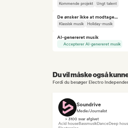
Kommende projekt
Ungt talent
De ønsker ikke at modtage...
Klassisk musik
Holiday-musik
AI-genereret musik
Accepterer AI-genereret musik
Du vil måske også kunne 
Fordi du besøger Electro Independen
Soundrive
Medie/journalist
> 3100 svar afgivet
Acid house
Bassmusik
Dance
Deep hou