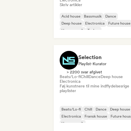
Electronica
Skriv artikler
Acid house
Bassmusik
Dance
Deep house
Electronica
Future house
House-musik
Techno
Selection
Playlist-Kurator
> 2200 svar afgivet
Beats/Lo-fi
Chill
Dance
Deep house
Electronica
Føj kunstnere til mine indflydelsesrige
playlister
Beats/Lo-fi
Chill
Dance
Deep house
Electronica
Fransk house
Future hous
House-musik