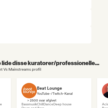
lide disse kuratorer/professionelle...
t Vs Mainstreams profil
Beat Lounge
YouTube-/Twitch-Kanal
> 2500 svar afgivet
se
Bassmusik
Chill
Dance
Deep house
Aci