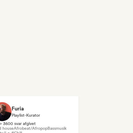
Furia
Playlist-Kurator
> 3600 svar afgivet
d house
Afrobeat/Afropop
Bassmusik