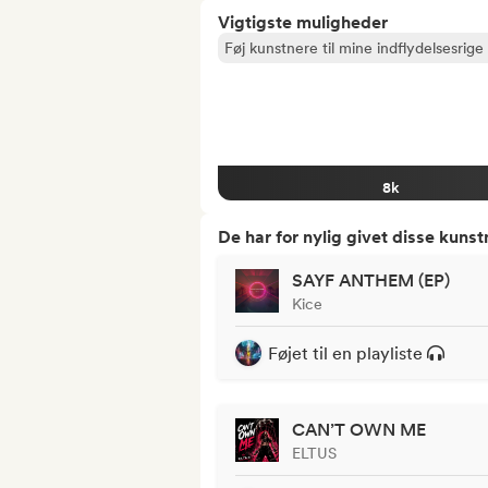
Vigtigste muligheder
Føj kunstnere til mine indflydelsesrige 
8k
De har for nylig givet disse kuns
SAYF ANTHEM (EP)
Kice
Føjet til en playliste
CAN’T OWN ME
ELTUS