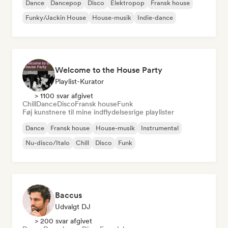
Dance
Dancepop
Disco
Elektropop
Fransk house
Funky/Jackin House
House-musik
Indie-dance
Welcome to the House Party
Playlist-Kurator
> 1100 svar afgivet
Chill
Dance
Disco
Fransk house
Funk
Føj kunstnere til mine indflydelsesrige playlister
Dance
Fransk house
House-musik
Instrumental
Nu-disco/Italo
Chill
Disco
Funk
Baccus
Udvalgt DJ
> 200 svar afgivet