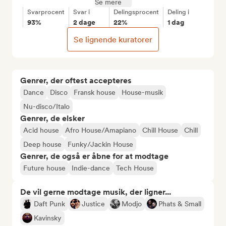
Se mere
Svarprocent
Svar i
Delingsprocent
Deling i
93%
2 dage
22%
1 dag
Se lignende kuratorer
Genrer, der oftest accepteres
Dance
Disco
Fransk house
House-musik
Nu-disco/Italo
Genrer, de elsker
Acid house
Afro House/Amapiano
Chill House
Chill
Deep house
Funky/Jackin House
Genrer, de også er åbne for at modtage
Future house
Indie-dance
Tech House
De vil gerne modtage musik, der ligner...
Daft Punk
Justice
Modjo
Phats & Small
Kavinsky