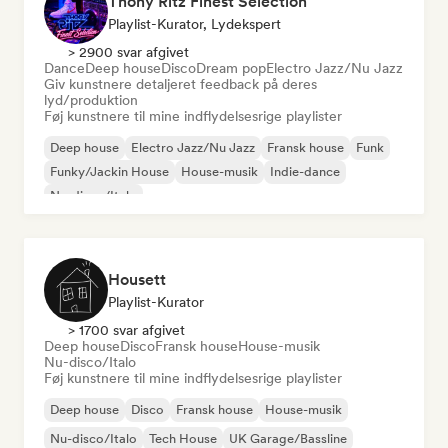
Thony Ritz Finest Selection
Playlist-Kurator, Lydekspert
> 2900 svar afgivet
Dance
Deep house
Disco
Dream pop
Electro Jazz/Nu Jazz
Giv kunstnere detaljeret feedback på deres
lyd/produktion
Føj kunstnere til mine indflydelsesrige playlister
Deep house
Electro Jazz/Nu Jazz
Fransk house
Funk
Funky/Jackin House
House-musik
Indie-dance
Nu-disco/Italo
Housett
Playlist-Kurator
> 1700 svar afgivet
Deep house
Disco
Fransk house
House-musik
Nu-disco/Italo
Føj kunstnere til mine indflydelsesrige playlister
Deep house
Disco
Fransk house
House-musik
Nu-disco/Italo
Tech House
UK Garage/Bassline