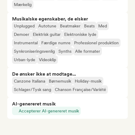
Mærkelig
Musikalske egenskaber, de elsker
Unplugged
Autotune
Beatmaker
Beats
Med
Demoer
Elektrisk guitar
Elektroniske lyde
Instrumental
Færdige numre
Professionel produktion
Synkroniseringsvenlig
Synths
Alle formater
Urban-lyde
Videoklip
De ønsker ikke at modtage...
Canzone Italiana
Børnemusik
Holiday-musik
Schlager/Tysk sang
Chanson Française/Variété
AI-genereret musik
Accepterer AI-genereret musik