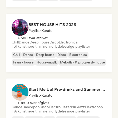
BEST HOUSE HITS 2026
Playlist-Kurator
> 500 svar afgivet
Chill
Dance
Deep house
Disco
Electronica
Føj kunstnere til mine indflydelsesrige playlister
Chill
Dance
Deep house
Disco
Electronica
Fransk house
House-musik
Melodisk & progressiv house
Start Me Up! Pre-drinks and Summer Party 🍹
Playlist-Kurator
> 1800 svar afgivet
Dance
Dancepop
Disco
Electro Jazz/Nu Jazz
Elektropop
Føj kunstnere til mine indflydelsesrige playlister