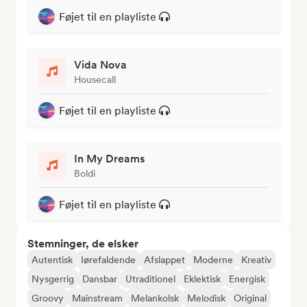
Føjet til en playliste
Vida Nova
Housecall
Føjet til en playliste
In My Dreams
Boldi
Føjet til en playliste
Stemninger, de elsker
Autentisk
Iørefaldende
Afslappet
Moderne
Kreativ
Nysgerrig
Dansbar
Utraditionel
Eklektisk
Energisk
Groovy
Mainstream
Melankolsk
Melodisk
Original