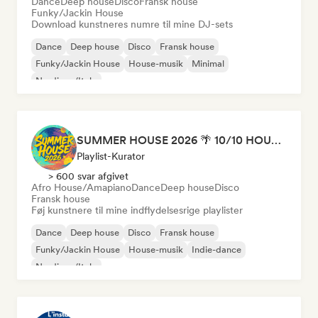
Dance
Deep house
Disco
Fransk house
Funky/Jackin House
Download kunstneres numre til mine DJ-sets
Dance
Deep house
Disco
Fransk house
Funky/Jackin House
House-musik
Minimal
Nu-disco/Italo
SUMMER HOUSE 2026 🌴 10/10 HOUSE BANGERS
Playlist-Kurator
> 600 svar afgivet
Afro House/Amapiano
Dance
Deep house
Disco
Fransk house
Føj kunstnere til mine indflydelsesrige playlister
Dance
Deep house
Disco
Fransk house
Funky/Jackin House
House-musik
Indie-dance
Nu-disco/Italo