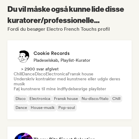
Du vil måske også kunne lide disse
kuratorer/professionelle...
Fordi du besøger Electro French Touchs profil
Cookie Records
Pladeselskab, Playlist-Kurator
> 2900 svar afgivet
Chill
Dance
Disco
Electronica
Fransk house
Underskriv kontrakter med kunstnere eller udgiv deres
musik
Føj kunstnere til mine indflydelsesrige playlister
Disco
Electronica
Fransk house
Nu-disco/Italo
Chill
Dance
House-musik
Pop-soul