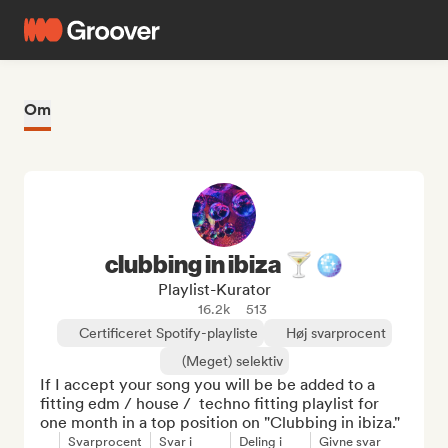
Om
clubbing in ibiza 🍸🪩
Playlist-Kurator
16.2k
513
Certificeret Spotify-playliste
Høj svarprocent
(Meget) selektiv
If I accept your song you will be be added to a 
fitting edm / house /  techno fitting playlist for 
one month in a top position on "Clubbing in ibiza."
Svarprocent
Svar i
Deling i
Givne svar