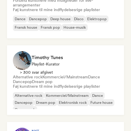
Forbind kunstnere med muligheder for live-
arrangementer
Føj kunstnere til mine indflydelsesrige playlister
Dance
Dancepop
Deep house
Disco
Elektropop
Fransk house
Fransk pop
House-musik
Timothy Tunes
Playlist-Kurator
> 300 svar afgivet
Alternative rock
Kommerciel/Mainstream
Dance
Dancepop
Dream pop
Føj kunstnere til mine indflydelsesrige playlister
Alternative rock
Kommerciel/Mainstream
Dance
Dancepop
Dream pop
Elektronisk rock
Future house
Garagerock