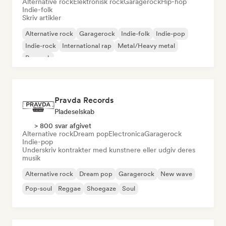
Alternative rock
Elektronisk rock
Garagerock
Hip-hop
Indie-folk
Skriv artikler
Alternative rock
Garagerock
Indie-folk
Indie-pop
Indie-rock
International rap
Metal/Heavy metal
Poprock
Pravda Records
Pladeselskab
> 800 svar afgivet
Alternative rock
Dream pop
Electronica
Garagerock
Indie-pop
Underskriv kontrakter med kunstnere eller udgiv deres
musik
Alternative rock
Dream pop
Garagerock
New wave
Pop-soul
Reggae
Shoegaze
Soul