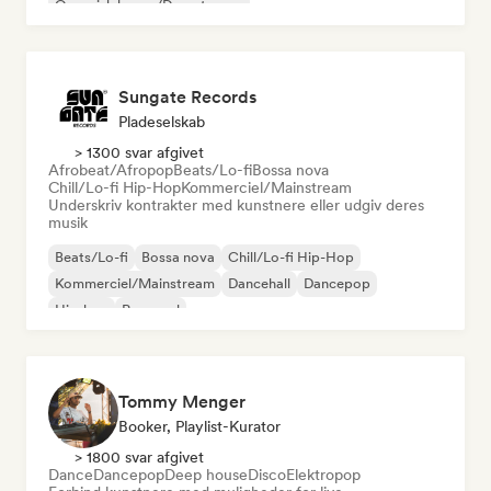
Organisk house/Downtempo
Sungate Records
Pladeselskab
> 1300 svar afgivet
Afrobeat/Afropop
Beats/Lo-fi
Bossa nova
Chill/Lo-fi Hip-Hop
Kommerciel/Mainstream
Underskriv kontrakter med kunstnere eller udgiv deres
musik
Beats/Lo-fi
Bossa nova
Chill/Lo-fi Hip-Hop
Kommerciel/Mainstream
Dancehall
Dancepop
Hip-hop
Pop-soul
Tommy Menger
Booker, Playlist-Kurator
> 1800 svar afgivet
Dance
Dancepop
Deep house
Disco
Elektropop