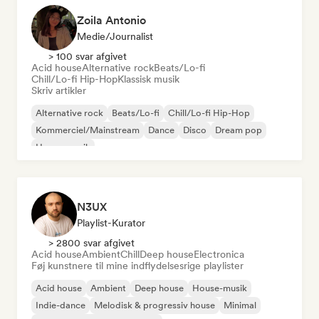
Zoila Antonio
Medie/journalist
> 100 svar afgivet
Acid house
Alternative rock
Beats/Lo-fi
Chill/Lo-fi Hip-Hop
Klassisk musik
Skriv artikler
Alternative rock
Beats/Lo-fi
Chill/Lo-fi Hip-Hop
Kommerciel/Mainstream
Dance
Disco
Dream pop
House-musik
N3UX
Playlist-Kurator
> 2800 svar afgivet
Acid house
Ambient
Chill
Deep house
Electronica
Føj kunstnere til mine indflydelsesrige playlister
Acid house
Ambient
Deep house
House-musik
Indie-dance
Melodisk & progressiv house
Minimal