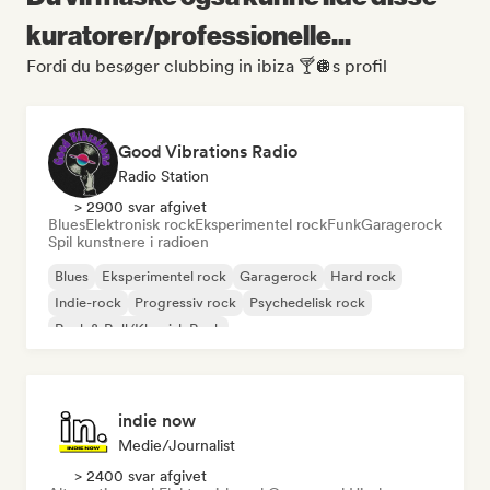
kuratorer/professionelle...
Fordi du besøger clubbing in ibiza 🍸🪩s profil
Good Vibrations Radio
Radio Station
> 2900 svar afgivet
Blues
Elektronisk rock
Eksperimentel rock
Funk
Garagerock
Spil kunstnere i radioen
Blues
Eksperimentel rock
Garagerock
Hard rock
Indie-rock
Progressiv rock
Psychedelisk rock
Rock & Roll/Klassisk Rock
indie now
Medie/journalist
> 2400 svar afgivet