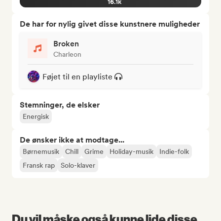
16.1k
De har for nylig givet disse kunstnere muligheder
Broken
Charleon
Føjet til en playliste
Stemninger, de elsker
Energisk
De ønsker ikke at modtage...
Børnemusik
Chill
Grime
Holiday-musik
Indie-folk
Fransk rap
Solo-klaver
Du vil måske også kunne lide disse