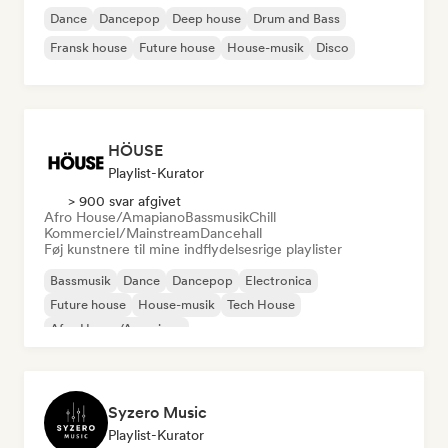
Dance
Dancepop
Deep house
Drum and Bass
Fransk house
Future house
House-musik
Disco
HÖUSE
Playlist-Kurator
> 900 svar afgivet
Afro House/Amapiano
Bassmusik
Chill
Kommerciel/Mainstream
Dancehall
Føj kunstnere til mine indflydelsesrige playlister
Bassmusik
Dance
Dancepop
Electronica
Future house
House-musik
Tech House
Afro House/Amapiano
Syzero Music
Playlist-Kurator