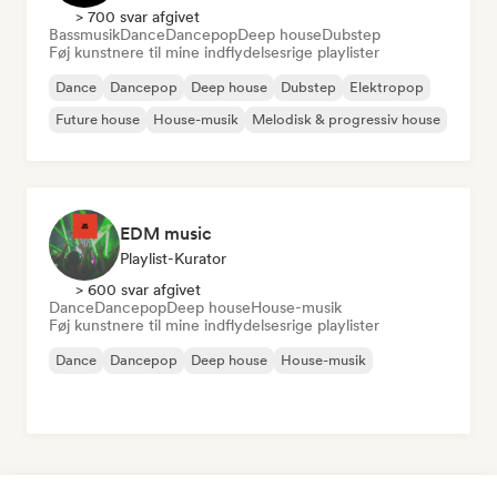
> 700 svar afgivet
Bassmusik
Dance
Dancepop
Deep house
Dubstep
Føj kunstnere til mine indflydelsesrige playlister
Dance
Dancepop
Deep house
Dubstep
Elektropop
Future house
House-musik
Melodisk & progressiv house
EDM music
Playlist-Kurator
> 600 svar afgivet
Dance
Dancepop
Deep house
House-musik
Føj kunstnere til mine indflydelsesrige playlister
Dance
Dancepop
Deep house
House-musik