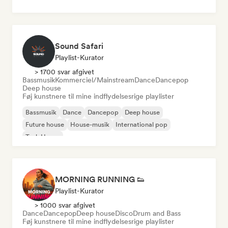
Sound Safari
Playlist-Kurator
> 1700 svar afgivet
Bassmusik
Kommerciel/Mainstream
Dance
Dancepop
Deep house
Føj kunstnere til mine indflydelsesrige playlister
Bassmusik
Dance
Dancepop
Deep house
Future house
House-musik
International pop
Tech House
MORNING RUNNING 👟
Playlist-Kurator
> 1000 svar afgivet
Dance
Dancepop
Deep house
Disco
Drum and Bass
Føj kunstnere til mine indflydelsesrige playlister