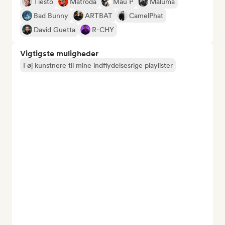
Tiësto
Matroda
Mau P
Maluma
Bad Bunny
ARTBAT
CamelPhat
David Guetta
R-CHY
Vigtigste muligheder
Føj kunstnere til mine indflydelsesrige playlister