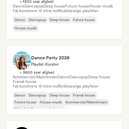
> 1300 svar afgivet
Dance
Dancepop
Deep house
Future house
House-musik
Føj kunstnere til mine indflydelsesrige playlister
Dance
Dancepop
Deep house
Future house
House-musik
Dance Party 2026
Playlist-Kurator
> 3600 svar afgivet
Kommerciel/Mainstream
Dance
Dancepop
Deep house
Fransk house
Føj kunstnere til mine indflydelsesrige playlister
Dance
Dancepop
Deep house
Fransk house
Future house
House-musik
Kommerciel/Mainstream
Melodisk & progressiv house