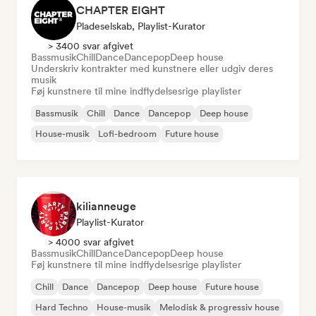
CHAPTER EIGHT
Pladeselskab, Playlist-Kurator
> 3400 svar afgivet
Bassmusik
Chill
Dance
Dancepop
Deep house
Underskriv kontrakter med kunstnere eller udgiv deres
musik
Føj kunstnere til mine indflydelsesrige playlister
Bassmusik
Chill
Dance
Dancepop
Deep house
House-musik
Lofi-bedroom
Future house
kilianneuge
Playlist-Kurator
> 4000 svar afgivet
Bassmusik
Chill
Dance
Dancepop
Deep house
Føj kunstnere til mine indflydelsesrige playlister
Chill
Dance
Dancepop
Deep house
Future house
Hard Techno
House-musik
Melodisk & progressiv house