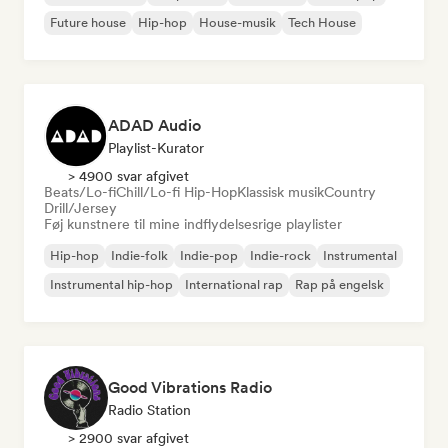
Future house
Hip-hop
House-musik
Tech House
ADAD Audio
Playlist-Kurator
> 4900 svar afgivet
Beats/Lo-fi
Chill/Lo-fi Hip-Hop
Klassisk musik
Country
Drill/Jersey
Føj kunstnere til mine indflydelsesrige playlister
Hip-hop
Indie-folk
Indie-pop
Indie-rock
Instrumental
Instrumental hip-hop
International rap
Rap på engelsk
Good Vibrations Radio
Radio Station
> 2900 svar afgivet