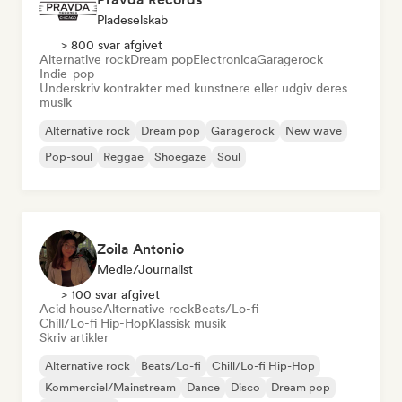
Pladeselskab
> 800 svar afgivet
Alternative rock
Dream pop
Electronica
Garagerock
Indie-pop
Underskriv kontrakter med kunstnere eller udgiv deres
musik
Alternative rock
Dream pop
Garagerock
New wave
Pop-soul
Reggae
Shoegaze
Soul
Zoila Antonio
Medie/journalist
> 100 svar afgivet
Acid house
Alternative rock
Beats/Lo-fi
Chill/Lo-fi Hip-Hop
Klassisk musik
Skriv artikler
Alternative rock
Beats/Lo-fi
Chill/Lo-fi Hip-Hop
Kommerciel/Mainstream
Dance
Disco
Dream pop