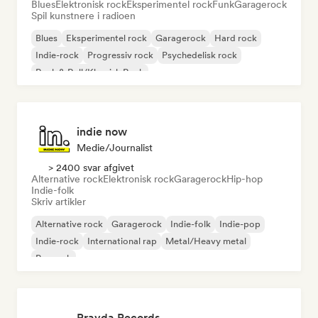
Blues
Elektronisk rock
Eksperimentel rock
Funk
Garagerock
Spil kunstnere i radioen
Blues
Eksperimentel rock
Garagerock
Hard rock
Indie-rock
Progressiv rock
Psychedelisk rock
Rock & Roll/Klassisk Rock
indie now
Medie/journalist
> 2400 svar afgivet
Alternative rock
Elektronisk rock
Garagerock
Hip-hop
Indie-folk
Skriv artikler
Alternative rock
Garagerock
Indie-folk
Indie-pop
Indie-rock
International rap
Metal/Heavy metal
Poprock
Pravda Records