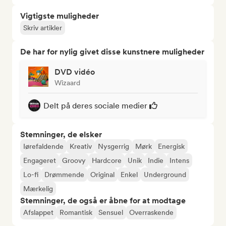
Vigtigste muligheder
Skriv artikler
De har for nylig givet disse kunstnere muligheder
DVD vidéo
Wizaard
Delt på deres sociale medier
Stemninger, de elsker
Iørefaldende
Kreativ
Nysgerrig
Mørk
Energisk
Engageret
Groovy
Hardcore
Unik
Indie
Intens
Lo-fi
Drømmende
Original
Enkel
Underground
Mærkelig
Stemninger, de også er åbne for at modtage
Afslappet
Romantisk
Sensuel
Overraskende