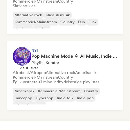
Kommerciel/Mainstream
Country
Skriv artikler
Alternative rock
Klassisk musik
Kommerciel/Mainstream
Country
Dub
Funk
Hardcore
Hip-hop
NYT
Pop Machine Mode 🤖 AI Music, Indie Pop & Dream Pop
Playlist-Kurator
< 100 svar
Afrobeat/Afropop
Alternative rock
Amerikansk
Kommerciel/Mainstream
Country
Føj kunstnere til mine indflydelsesrige playlister
Amerikansk
Kommerciel/Mainstream
Country
Dancepop
Hyperpop
Indie-folk
Indie-pop
International pop