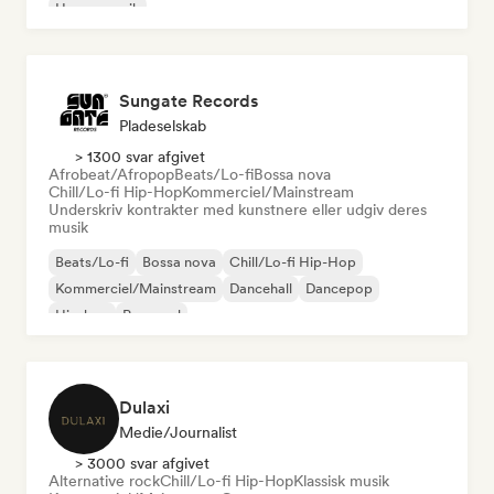
House-musik
Sungate Records
Pladeselskab
> 1300 svar afgivet
Afrobeat/Afropop
Beats/Lo-fi
Bossa nova
Chill/Lo-fi Hip-Hop
Kommerciel/Mainstream
Underskriv kontrakter med kunstnere eller udgiv deres
musik
Beats/Lo-fi
Bossa nova
Chill/Lo-fi Hip-Hop
Kommerciel/Mainstream
Dancehall
Dancepop
Hip-hop
Pop-soul
Dulaxi
Medie/journalist
> 3000 svar afgivet
Alternative rock
Chill/Lo-fi Hip-Hop
Klassisk musik