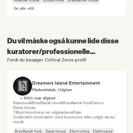
Asiatisk musik
Bossa nova
Brasiliansk musik
Se alle +49
Du vil måske også kunne lide disse
kuratorer/professionelle...
Fordi du besøger Critical Zeros profil
Dreamers Island Entertainment
Pladeselskab, Udgiver
> 1000 svar afgivet
Bassmusik
Brasiliansk musik
Brasiliansk funk
Dance
Deep house
Tilbyd kunstnere en udgivelsesaftale
Underskriv kontrakter med kunstnere eller udgiv deres
musik
Brasiliansk funk
Deep house
Electronica
Elektropop