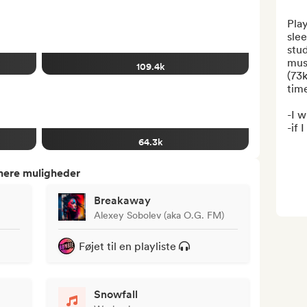
Play
slee
stud
musi
109.4k
(73
time
-I w
-if I 
64.3k
tnere muligheder
Breakaway
Alexey Sobolev (aka O.G. FM)
Føjet til en playliste
Snowfall