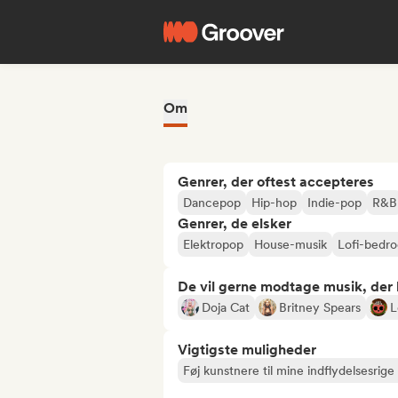
Om
Genrer, der oftest accepteres
Dancepop
Hip-hop
Indie-pop
R&B
Genrer, de elsker
Elektropop
House-musik
Lofi-bedr
De vil gerne modtage musik, der li
Doja Cat
Britney Spears
L
Vigtigste muligheder
Føj kunstnere til mine indflydelsesrige 