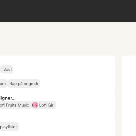
Soul
oom
Rap på engelsk
gner...
ofi Fruits Music
Lofi Girl
playlister