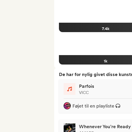
7.4k
1k
De har for nylig givet disse kuns
Parfois
VICC
Føjet til en playliste
Whenever You’re Ready