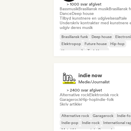
> 1000 svar afgivet
Bassmusik
Brasiliansk musik
Brasiliansk 
Dance
Deep house
Tilbyd kunstnere en udgivelsesaftale
Underskriv kontrakter med kunstnere e
udgiv deres musik
Brasiliansk funk
Deep house
Electron
Elektropop
Future house
Hip-hop
House-musik
Tech House
indie now
Medie/journalist
> 2400 svar afgivet
Alternative rock
Elektronisk rock
Garagerock
Hip-hop
Indie-folk
Skriv artikler
Alternative rock
Garagerock
Indie-fo
Indie-pop
Indie-rock
International ra
Metal/Heavy metal
Poprock