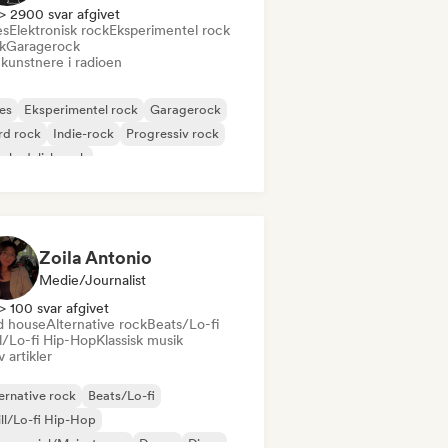
> 2900 svar afgivet
es
Elektronisk rock
Eksperimentel rock
k
Garagerock
 kunstnere i radioen
es
Eksperimentel rock
Garagerock
rd rock
Indie-rock
Progressiv rock
chedelisk rock
k & Roll/Klassisk Rock
Zoila Antonio
Medie/journalist
> 100 svar afgivet
d house
Alternative rock
Beats/Lo-fi
ll/Lo-fi Hip-Hop
Klassisk musik
v artikler
ernative rock
Beats/Lo-fi
ll/Lo-fi Hip-Hop
mmerciel/Mainstream
Dance
Disco