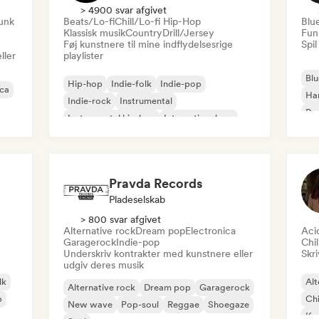
> 4900 svar afgivet
funk
Beats/Lo-fi
Chill/Lo-fi Hip-Hop
Blu
Klassisk musik
Country
Drill/Jersey
Fun
Føj kunstnere til mine indflydelsesrige
Spil
ller
playlister
Blu
Hip-hop
Indie-folk
Indie-pop
ica
Ha
Indie-rock
Instrumental
Psy
Instrumental hip-hop
International rap
Roc
Rap på engelsk
Pravda Records
Pladeselskab
> 800 svar afgivet
Alternative rock
Dream pop
Electronica
Aci
Garagerock
Indie-pop
Chi
Underskriv kontrakter med kunstnere eller
Skri
udgiv deres musik
lk
Alt
Alternative rock
Dream pop
Garagerock
p
Chi
New wave
Pop-soul
Reggae
Shoegaze
Ko