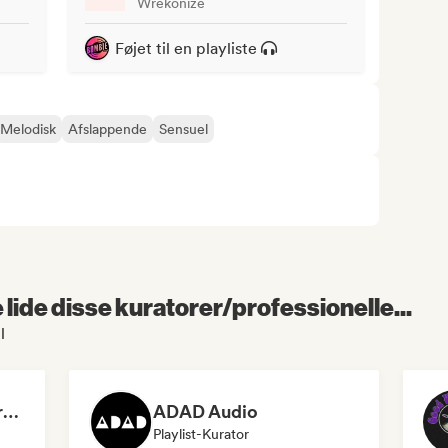
Wrekonize
Føjet til en playliste
Melodisk
Afslappende
Sensuel
lide disse kuratorer/professionelle...
l
Dreamers Island Entertainment
ADAD Audio
Playlist-Kurator