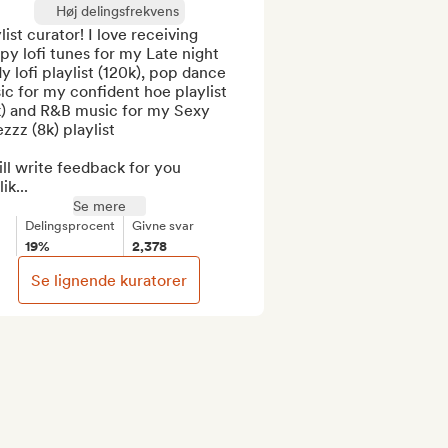
Høj delingsfrekvens
list curator! I love receiving 
py lofi tunes for my Late night 
y lofi playlist (120k), pop dance 
c for my confident hoe playlist 
k) and R&B music for my Sexy 
zzz (8k) playlist

ill write feedback for you

lik...
Se mere
Delingsprocent
Givne svar
19%
2,378
Se lignende kuratorer