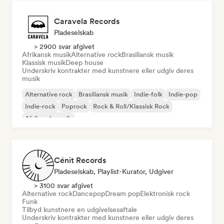
Caravela Records
Pladeselskab
> 2900 svar afgivet
Afrikansk musik
Alternative rock
Brasiliansk musik
Klassisk musik
Deep house
Underskriv kontrakter med kunstnere eller udgiv deres
musik
Alternative rock
Brasiliansk musik
Indie-folk
Indie-pop
Indie-rock
Poprock
Rock & Roll/Klassisk Rock
Afrikansk musik
Cénit Records
Pladeselskab, Playlist-Kurator, Udgiver
> 3100 svar afgivet
Alternative rock
Dancepop
Dream pop
Elektronisk rock
Funk
Tilbyd kunstnere en udgivelsesaftale
Underskriv kontrakter med kunstnere eller udgiv deres