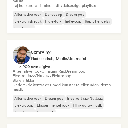
musik
Føj kunstnere til mine indflydelsesrige playlister
Alternative rock
Dancepop
Dream pop
Elektronisk rock
Indie-folk
Indie-pop
Rap på engelsk
Synthwave
0xmrvinyl
Pladeselskab, Medie/journalist
> 200 svar afgivet
Alternative rock
Christian Rap
Dream pop
Electro Jazz/Nu Jazz
Elektropop
Skriv artikler
Underskriv kontrakter med kunstnere eller udgiv deres
musik
Alternative rock
Dream pop
Electro Jazz/Nu Jazz
Elektropop
Eksperimentel rock
Film- og tv-musik
Jazz-fusion
Hard rock