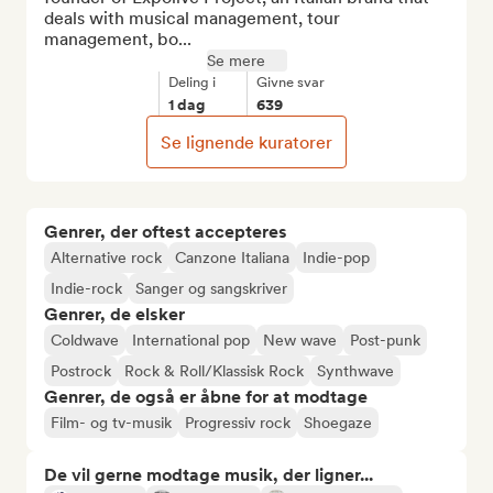
deals with musical management, tour 
management, bo...
Se mere
Deling i
Givne svar
1 dag
639
Se lignende kuratorer
Genrer, der oftest accepteres
Alternative rock
Canzone Italiana
Indie-pop
Indie-rock
Sanger og sangskriver
Genrer, de elsker
Coldwave
International pop
New wave
Post-punk
Postrock
Rock & Roll/Klassisk Rock
Synthwave
Genrer, de også er åbne for at modtage
Film- og tv-musik
Progressiv rock
Shoegaze
De vil gerne modtage musik, der ligner...