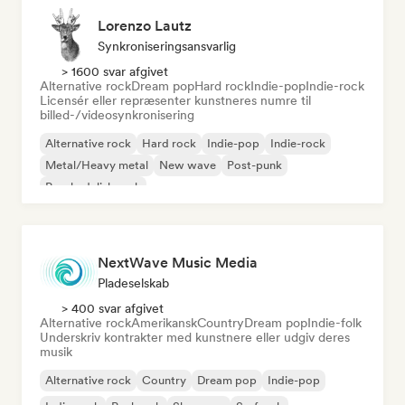
Lorenzo Lautz
Synkroniseringsansvarlig
> 1600 svar afgivet
Alternative rock
Dream pop
Hard rock
Indie-pop
Indie-rock
Licensér eller repræsenter kunstneres numre til
billed-/videosynkronisering
Alternative rock
Hard rock
Indie-pop
Indie-rock
Metal/Heavy metal
New wave
Post-punk
Psychedelisk rock
NextWave Music Media
Pladeselskab
> 400 svar afgivet
Alternative rock
Amerikansk
Country
Dream pop
Indie-folk
Underskriv kontrakter med kunstnere eller udgiv deres
musik
Alternative rock
Country
Dream pop
Indie-pop