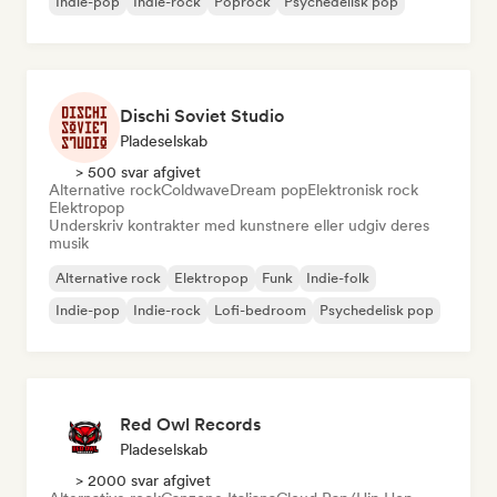
Indie-pop
Indie-rock
Poprock
Psychedelisk pop
Dischi Soviet Studio
Pladeselskab
> 500 svar afgivet
Alternative rock
Coldwave
Dream pop
Elektronisk rock
Elektropop
Underskriv kontrakter med kunstnere eller udgiv deres
musik
Alternative rock
Elektropop
Funk
Indie-folk
Indie-pop
Indie-rock
Lofi-bedroom
Psychedelisk pop
Red Owl Records
Pladeselskab
> 2000 svar afgivet