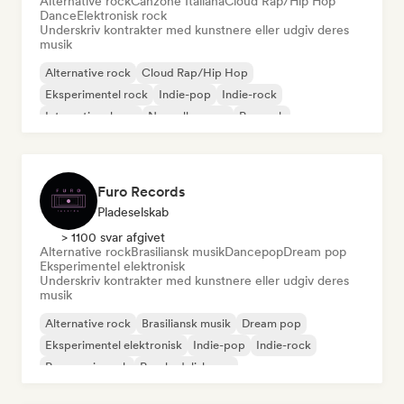
Alternative rock
Canzone Italiana
Cloud Rap/Hip Hop
Dance
Elektronisk rock
Underskriv kontrakter med kunstnere eller udgiv deres
musik
Alternative rock
Cloud Rap/Hip Hop
Eksperimentel rock
Indie-pop
Indie-rock
International pop
Nouvelle scene
Poprock
Furo Records
Pladeselskab
> 1100 svar afgivet
Alternative rock
Brasiliansk musik
Dancepop
Dream pop
Eksperimentel elektronisk
Underskriv kontrakter med kunstnere eller udgiv deres
musik
Alternative rock
Brasiliansk musik
Dream pop
Eksperimentel elektronisk
Indie-pop
Indie-rock
Progressiv rock
Psychedelisk pop