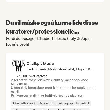
Du vil måske også kunne lide disse
kuratorer/professionelle...
Fordi du besøger Claudio Todesco (Italy & Japan
focus)s profil
Chalkpit Music
Pladeselskab, Medie/journalist, Playlist-Kurator
> 15100 svar afgivet
Alternative rock
Coldwave
Country
Dancepop
Disco
Skriv artikler
Underskriv kontrakter med kunstnere eller udgiv deres
musik
Føj kunstnere til mine indflydelsesrige playlister
Alternative rock
Dancepop
Elektropop
Indie-folk