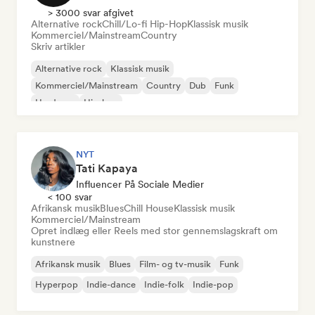
> 3000 svar afgivet
Alternative rock
Chill/Lo-fi Hip-Hop
Klassisk musik
Kommerciel/Mainstream
Country
Skriv artikler
Alternative rock
Klassisk musik
Kommerciel/Mainstream
Country
Dub
Funk
Hardcore
Hip-hop
NYT
Tati Kapaya
Influencer På Sociale Medier
< 100 svar
Afrikansk musik
Blues
Chill House
Klassisk musik
Kommerciel/Mainstream
Opret indlæg eller Reels med stor gennemslagskraft om
kunstnere
Afrikansk musik
Blues
Film- og tv-musik
Funk
Hyperpop
Indie-dance
Indie-folk
Indie-pop