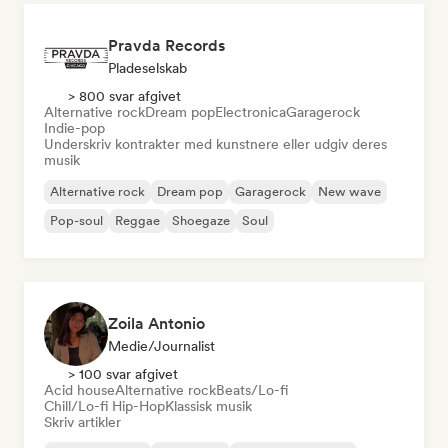
Pravda Records
Pladeselskab
> 800 svar afgivet
Alternative rock
Dream pop
Electronica
Garagerock
Indie-pop
Underskriv kontrakter med kunstnere eller udgiv deres
musik
Alternative rock
Dream pop
Garagerock
New wave
Pop-soul
Reggae
Shoegaze
Soul
Zoila Antonio
Medie/journalist
> 100 svar afgivet
Acid house
Alternative rock
Beats/Lo-fi
Chill/Lo-fi Hip-Hop
Klassisk musik
Skriv artikler