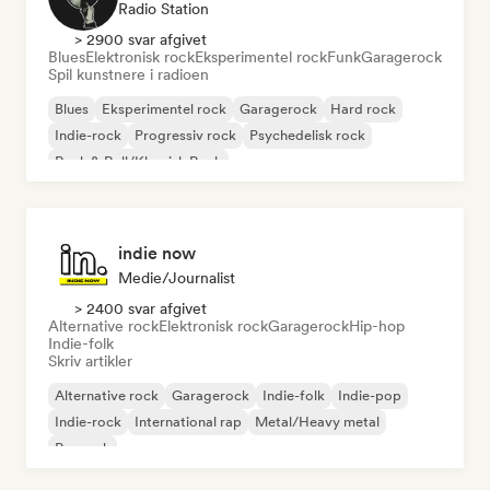
Radio Station
> 2900 svar afgivet
Blues
Elektronisk rock
Eksperimentel rock
Funk
Garagerock
Spil kunstnere i radioen
Blues
Eksperimentel rock
Garagerock
Hard rock
Indie-rock
Progressiv rock
Psychedelisk rock
Rock & Roll/Klassisk Rock
indie now
Medie/journalist
> 2400 svar afgivet
Alternative rock
Elektronisk rock
Garagerock
Hip-hop
Indie-folk
Skriv artikler
Alternative rock
Garagerock
Indie-folk
Indie-pop
Indie-rock
International rap
Metal/Heavy metal
Poprock