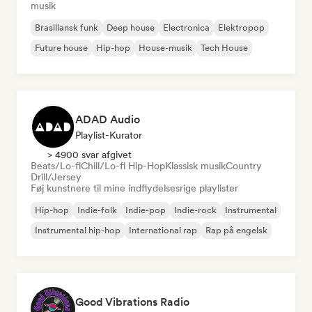
musik
Brasiliansk funk
Deep house
Electronica
Elektropop
Future house
Hip-hop
House-musik
Tech House
ADAD Audio
Playlist-Kurator
> 4900 svar afgivet
Beats/Lo-fi
Chill/Lo-fi Hip-Hop
Klassisk musik
Country
Drill/Jersey
Føj kunstnere til mine indflydelsesrige playlister
Hip-hop
Indie-folk
Indie-pop
Indie-rock
Instrumental
Instrumental hip-hop
International rap
Rap på engelsk
Good Vibrations Radio