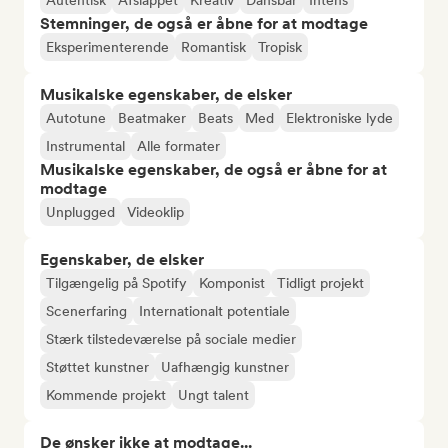
Autentisk
Afslappet
Kreativ
Dansbar
Intens
Stemninger, de også er åbne for at modtage
Eksperimenterende
Romantisk
Tropisk
Musikalske egenskaber, de elsker
Autotune
Beatmaker
Beats
Med
Elektroniske lyde
Instrumental
Alle formater
Musikalske egenskaber, de også er åbne for at
modtage
Unplugged
Videoklip
Egenskaber, de elsker
Tilgængelig på Spotify
Komponist
Tidligt projekt
Scenerfaring
Internationalt potentiale
Stærk tilstedeværelse på sociale medier
Støttet kunstner
Uafhængig kunstner
Kommende projekt
Ungt talent
De ønsker ikke at modtage...