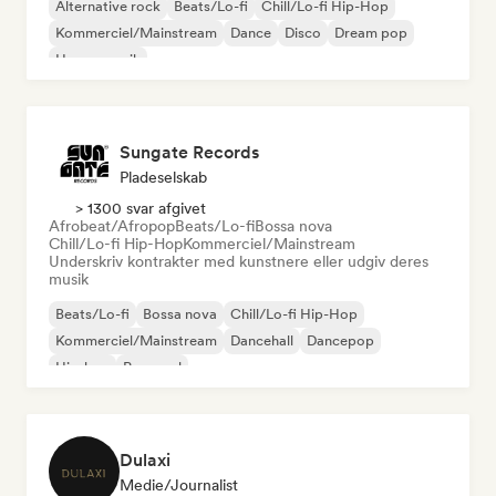
Alternative rock
Beats/Lo-fi
Chill/Lo-fi Hip-Hop
Kommerciel/Mainstream
Dance
Disco
Dream pop
House-musik
Sungate Records
Pladeselskab
> 1300 svar afgivet
Afrobeat/Afropop
Beats/Lo-fi
Bossa nova
Chill/Lo-fi Hip-Hop
Kommerciel/Mainstream
Underskriv kontrakter med kunstnere eller udgiv deres
musik
Beats/Lo-fi
Bossa nova
Chill/Lo-fi Hip-Hop
Kommerciel/Mainstream
Dancehall
Dancepop
Hip-hop
Pop-soul
Dulaxi
Medie/journalist