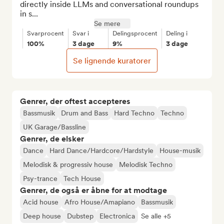
directly inside LLMs and conversational roundups 
in s...
Se mere
Svarprocent
Svar i
Delingsprocent
Deling i
100%
3 dage
9%
3 dage
Se lignende kuratorer
Genrer, der oftest accepteres
Bassmusik
Drum and Bass
Hard Techno
Techno
UK Garage/Bassline
Genrer, de elsker
Dance
Hard Dance/Hardcore/Hardstyle
House-musik
Melodisk & progressiv house
Melodisk Techno
Psy-trance
Tech House
Genrer, de også er åbne for at modtage
Acid house
Afro House/Amapiano
Bassmusik
Deep house
Dubstep
Electronica
Se alle +5