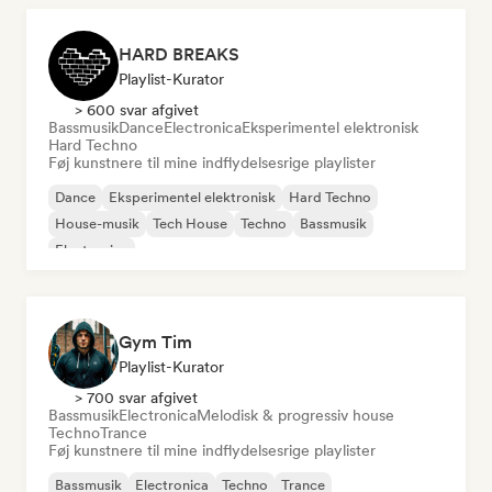
HARD BREAKS
Playlist-Kurator
> 600 svar afgivet
Bassmusik
Dance
Electronica
Eksperimentel elektronisk
Hard Techno
Føj kunstnere til mine indflydelsesrige playlister
Dance
Eksperimentel elektronisk
Hard Techno
House-musik
Tech House
Techno
Bassmusik
Electronica
Gym Tim
Playlist-Kurator
> 700 svar afgivet
Bassmusik
Electronica
Melodisk & progressiv house
Techno
Trance
Føj kunstnere til mine indflydelsesrige playlister
Bassmusik
Electronica
Techno
Trance