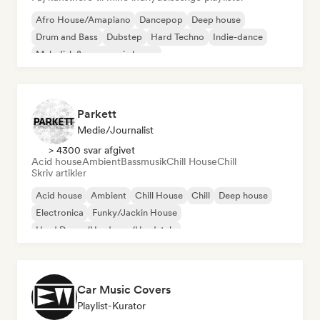
Afro House/Amapiano
Dancepop
Deep house
Drum and Bass
Dubstep
Hard Techno
Indie-dance
Melodisk & progressiv house
Parkett
Medie/journalist
> 4300 svar afgivet
Acid house
Ambient
Bassmusik
Chill House
Chill
Skriv artikler
Acid house
Ambient
Chill House
Chill
Deep house
Electronica
Funky/Jackin House
Hard Dance/Hardcore/Hardstyle
Car Music Covers
Playlist-Kurator