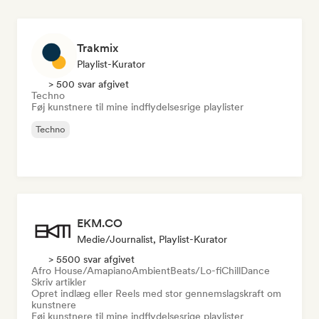
Trakmix
Playlist-Kurator
> 500 svar afgivet
Techno
Føj kunstnere til mine indflydelsesrige playlister
Techno
EKM.CO
Medie/journalist, Playlist-Kurator
> 5500 svar afgivet
Afro House/Amapiano
Ambient
Beats/Lo-fi
Chill
Dance
Skriv artikler
Opret indlæg eller Reels med stor gennemslagskraft om
kunstnere
Føj kunstnere til mine indflydelsesrige playlister