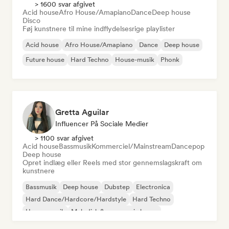
> 1600 svar afgivet
Acid house
Afro House/Amapiano
Dance
Deep house
Disco
Føj kunstnere til mine indflydelsesrige playlister
Acid house
Afro House/Amapiano
Dance
Deep house
Future house
Hard Techno
House-musik
Phonk
Gretta Aguilar
Influencer På Sociale Medier
> 1100 svar afgivet
Acid house
Bassmusik
Kommerciel/Mainstream
Dancepop
Deep house
Opret indlæg eller Reels med stor gennemslagskraft om
kunstnere
Bassmusik
Deep house
Dubstep
Electronica
Hard Dance/Hardcore/Hardstyle
Hard Techno
House-musik
Melodisk & progressiv house