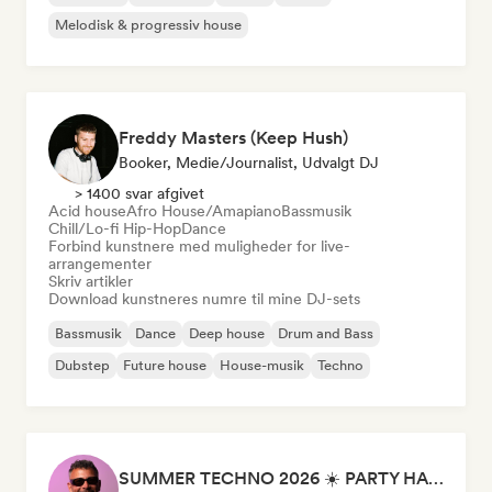
Melodisk & progressiv house
Freddy Masters (Keep Hush)
Booker, Medie/journalist, Udvalgt DJ
> 1400 svar afgivet
Acid house
Afro House/Amapiano
Bassmusik
Chill/Lo-fi Hip-Hop
Dance
Forbind kunstnere med muligheder for live-
arrangementer
Skriv artikler
Download kunstneres numre til mine DJ-sets
Bassmusik
Dance
Deep house
Drum and Bass
Dubstep
Future house
House-musik
Techno
SUMMER TECHNO 2026 ☀️ PARTY HARD by Sebastian Bronk