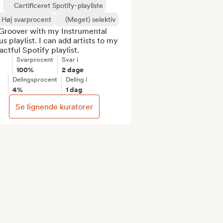
Certificeret Spotify-playliste
Høj svarprocent
(Meget) selektiv
Groover with my Instrumental 
s playlist. I can add artists to my 
ctful Spotify playlist.
Svarprocent
Svar i
100%
2 dage
Delingsprocent
Deling i
4%
1 dag
Se lignende kuratorer