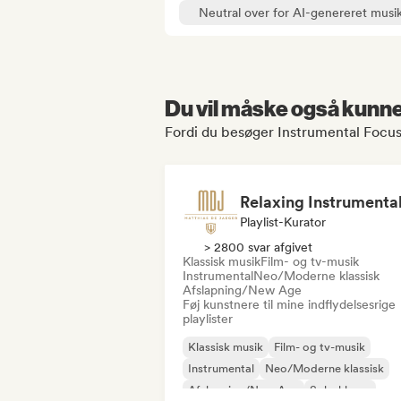
Neutral over for AI-genereret musi
Du vil måske også kunne 
Fordi du besøger Instrumental Focuss
Playlist-Kurator
> 2800 svar afgivet
Klassisk musik
Film- og tv-musik
Instrumental
Neo/Moderne klassisk
Afslapning/New Age
Føj kunstnere til mine indflydelsesrige
playlister
Klassisk musik
Film- og tv-musik
Instrumental
Neo/Moderne klassisk
Afslapning/New Age
Solo-klaver