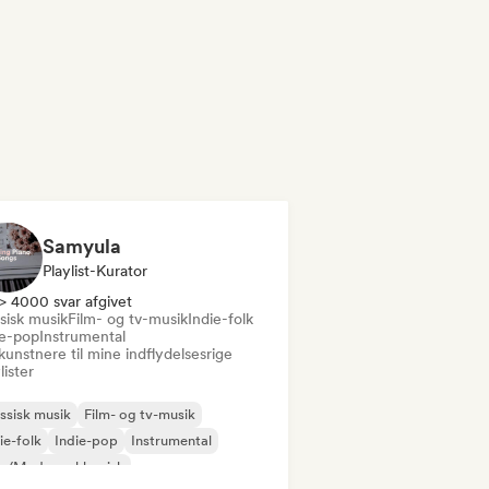
Samyula
Playlist-Kurator
> 4000 svar afgivet
sisk musik
Film- og tv-musik
Indie-folk
ie-pop
Instrumental
kunstnere til mine indflydelsesrige
lister
ssisk musik
Film- og tv-musik
ie-folk
Indie-pop
Instrumental
o/Moderne klassisk