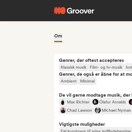
Om
Genrer, der oftest accepteres
Klassisk musik
Film- og tv-musik
Ins
Genrer, de også er åbne for at m
Ambient
Minimal
De vil gerne modtage musik, der li
Max Richter
Ólafur Arnalds
Chad Lawson
Michael Nyman
Vigtigste muligheder
Føj kunstnere til mine indflydelsesrige 