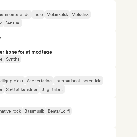
perimenterende
Indie
Melankolsk
Melodisk
k
Sensuel
r
er åbne for at modtage
re
Synths
idligt projekt
Scenerfaring
Internationalt potentiale
er
Støttet kunstner
Ungt talent
native rock
Bassmusik
Beats/Lo-fi