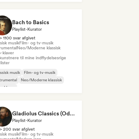
ger og sangskriver
Solo-klaver
Bach to Basics
Playlist-Kurator
> 1100 svar afgivet
sisk musik
Film- og tv-musik
trumental
Neo/Moderne klassisk
o-klaver
kunstnere til mine indflydelsesrige
lister
ssisk musik
Film- og tv-musik
trumental
Neo/Moderne klassisk
o-klaver
Gladiolus Classics (Odak Arttırıcı Müzikler)
Playlist-Kurator
> 200 svar afgivet
sisk musik
Film- og tv-musik