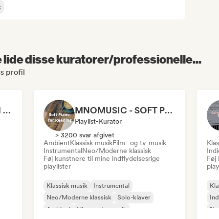
k
lide disse kuratorer/professionelle...
 profil
Relaxing Instrumental (MDJ Matthias De Jaeger)
MNOMUSIC - SOFT PIANO and NEO-CLASSICAL
Playlist-Kurator
> 3200 svar afgivet
Ambient
Klassisk musik
Film- og tv-musik
Klas
Instrumental
Neo/Moderne klassisk
Ind
Føj kunstnere til mine indflydelsesrige
Føj 
playlister
play
Klassisk musik
Instrumental
Kla
Neo/Moderne klassisk
Solo-klaver
Ind
Ambient
Film- og tv-musik
Ne