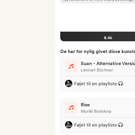
8.4k
De har for nylig givet disse kuns
Suan - Alternative Versi
Lennart Büchner
Føjet til en playliste
Rise
Muriël Bostdorp
Føjet til en playliste