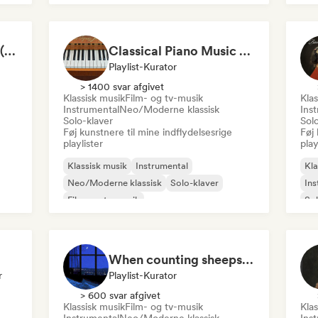
Afslapning/New Age
San
Piano Music to Focus (by Andreas Wolff)
Classical Piano Music For Deep Sleep
Playlist-Kurator
> 1400 svar afgivet
Klassisk musik
Film- og tv-musik
Klas
Instrumental
Neo/Moderne klassisk
Ins
Solo-klaver
Sol
Føj kunstnere til mine indflydelsesrige
Føj 
playlister
play
Klassisk musik
Instrumental
Kla
Neo/Moderne klassisk
Solo-klaver
Ins
Film- og tv-musik
Sol
When counting sheeps fails you
r
Playlist-Kurator
> 600 svar afgivet
Klassisk musik
Film- og tv-musik
Klas