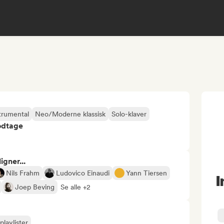
trumental
Neo/Moderne klassisk
Solo-klaver
odtage
gner...
Nils Frahm
Ludovico Einaudi
Yann Tiersen
I
Joep Beving
Se alle +2
playlister