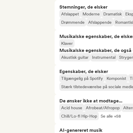
Stemninger, de elsker
Afslappet
Moderne
Dramatisk
Eks
Drømmende
Afslappende
Romantis
Musikalske egenskaber, de elske
Klaver
Musikalske egenskaber, de også 
Akustisk guitar
Instrumental
Stryge
Egenskaber, de elsker
Tilgængelig på Spotify
Komponist
T
Stærk tilstedeværelse på sociale medi
De ønsker ikke at modtage...
Acid house
Afrobeat/Afropop
Alter
Chill/Lo-fi Hip-Hop
Se alle +58
AI-genereret musik