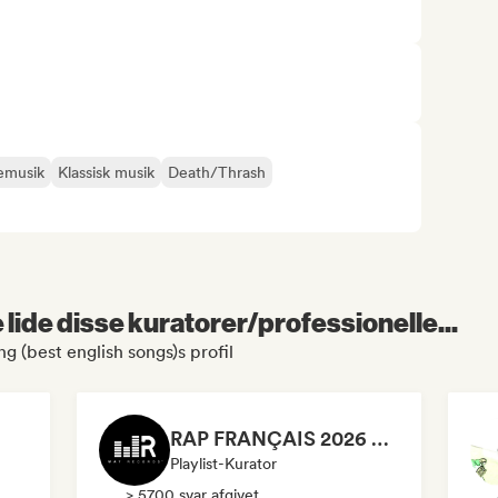
emusik
Klassisk musik
Death/Thrash
lide disse kuratorer/professionelle...
g (best english songs)s profil
RAP FRANÇAIS 2026 🔥🇫🇷 (Way Records)
Playlist-Kurator
> 5700 svar afgivet