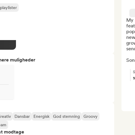
playlister
My B
feat
pop 
new 
grow
sen
tnere muligheder
Song
S
reativ
Dansbar
Energisk
God stemning
Groovy
eam
 at modtage