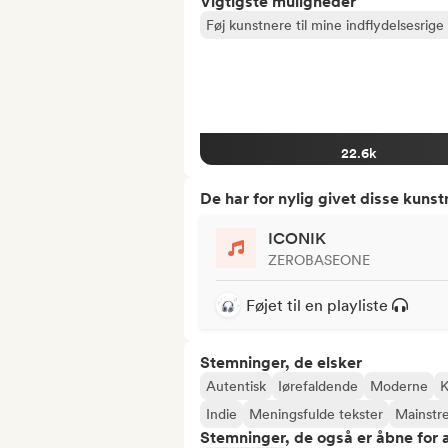
Vigtigste muligheder
Føj kunstnere til mine indflydelsesrige 
22.6k
De har for nylig givet disse kuns
ICONIK
ZEROBASEONE
Føjet til en playliste
Stemninger, de elsker
Autentisk
Iørefaldende
Moderne
K
Indie
Meningsfulde tekster
Mainstr
Stemninger, de også er åbne for