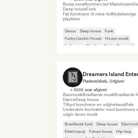
Bossa nova
Kommerciel/Mainstream
Da
Deep house
Funk
Føj kunstnere til mine indflydelsesrige
playlister
Dance
Deep house
Funk
Funky/Jackin House
House-musik
Indie-pop
Nu-disco/Italo
Pop-soul
Pladeselskab, Udgiver
> 1000 svar afgivet
Bassmusik
Brasiliansk musik
Brasiliansk 
Dance
Deep house
Tilbyd kunstnere en udgivelsesaftale
Underskriv kontrakter med kunstnere e
udgiv deres musik
Brasiliansk funk
Deep house
Electron
Elektropop
Future house
Hip-hop