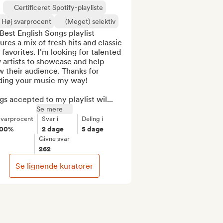
Certificeret Spotify-playliste
Høj svarprocent
(Meget) selektiv
est English Songs playlist 
ures a mix of fresh hits and classic 
favorites. I'm looking for talented 
artists to showcase and help 
 their audience. Thanks for 
ding your music my way!

s accepted to my playlist wil...
Se mere
varprocent
Svar i
Deling i
100%
2 dage
5 dage
Givne svar
262
Se lignende kuratorer