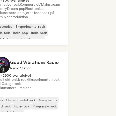
> 800 svar afgivet
rnative rock
Kommerciel/Mainstream
ntry
Dream pop
Electronica
 kunstnere detaljeret feedback på
es lyd/produktion
ctronica
Eksperimentel rock
ie-folk
Indie-pop
Indie-rock
tal/Heavy metal
Post-punk
k & Roll/Klassisk Rock
Good Vibrations Radio
Radio Station
> 2900 svar afgivet
es
Elektronisk rock
Eksperimentel rock
k
Garagerock
 kunstnere i radioen
es
Eksperimentel rock
Garagerock
rd rock
Indie-rock
Progressiv rock
chedelisk rock