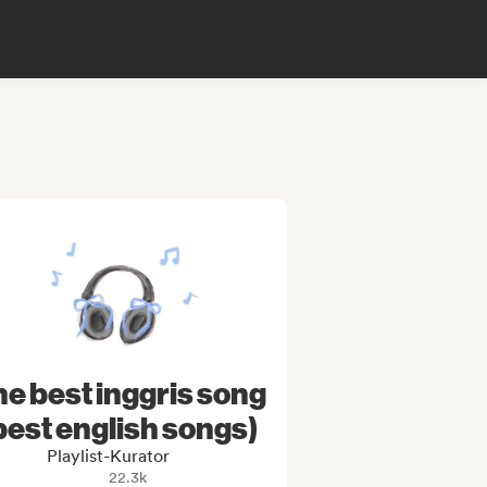
e best inggris song
best english songs)
Playlist-Kurator
22.3k