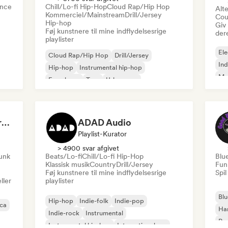
nce
Chill/Lo-fi Hip-Hop
Cloud Rap/Hip Hop
Alte
Kommerciel/Mainstream
Drill/Jersey
Cou
Hip-hop
Giv
Føj kunstnere til mine indflydelsesrige
der
playlister
Ele
Cloud Rap/Hip Hop
Drill/Jersey
Ind
Hip-hop
Instrumental hip-hop
Me
Fransk rap
Trap
Urban pop
Roc
Chill/Lo-fi Hip-Hop
Dreamers Island Entertainment
ADAD Audio
Playlist-Kurator
> 4900 svar afgivet
funk
Beats/Lo-fi
Chill/Lo-fi Hip-Hop
Blu
Klassisk musik
Country
Drill/Jersey
Fun
Føj kunstnere til mine indflydelsesrige
Spil
ller
playlister
Blu
Hip-hop
Indie-folk
Indie-pop
ica
Ha
Indie-rock
Instrumental
Psy
Instrumental hip-hop
International rap