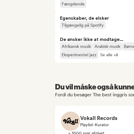
Fængslende
Egenskaber, de elsker
Tilgængelig på Spotify
De ønsker ikke at modtage...
Afrikansk musik
Arabisk musik
Børn
Eksperimentel jazz
Se alle +8
Du vil måske også kunne 
Fordi du besøger The best inggris son
Vokall Records
Playlist-Kurator
> 3500 svar afgivet