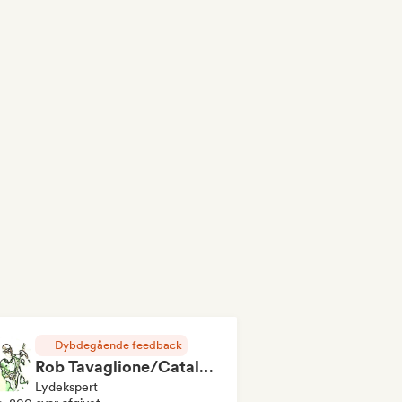
Dybdegående feedback
Rob Tavaglione/Catalyst Recording
Lydekspert