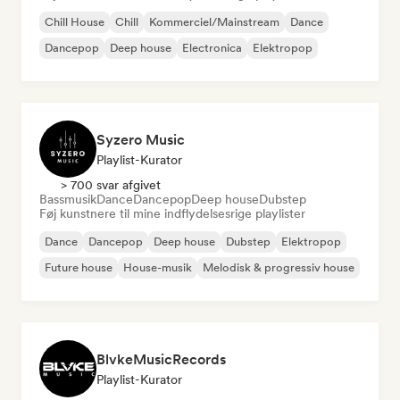
Chill House
Chill
Kommerciel/Mainstream
Dance
Dancepop
Deep house
Electronica
Elektropop
Syzero Music
Playlist-Kurator
> 700 svar afgivet
Bassmusik
Dance
Dancepop
Deep house
Dubstep
Føj kunstnere til mine indflydelsesrige playlister
Dance
Dancepop
Deep house
Dubstep
Elektropop
Future house
House-musik
Melodisk & progressiv house
BlvkeMusicRecords
Playlist-Kurator