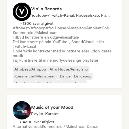
Vib'in Records
YouTube-/Twitch-Kanal, Pladeselskab, Playlist-Kurator, Udgiver
> 1300 svar afgivet
Afrobeat/Afropop
Afro House/Amapiano
Ambient
Chill
Kommerciel/Mainstream
Tilbyd kunstnere en udgivelsesaftale
Del kunstnere på min YouTube-, SoundCloud- eller
Twitch-kanal
Underskriv kontrakter med kunstnere eller udgiv deres
musik
Føj kunstnere til mine indflydelsesrige playlister
Afrobeat/Afropop
Afro House/Amapiano
Kommerciel/Mainstream
Dance
Dancepop
Deep house
Fransk house
Future house
Music of your Mood
Playlist-Kurator
> 4300 svar afgivet
Alternative rock
Kommerciel/Mainstream
Dance