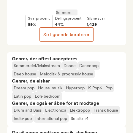
...
Se mere
Svarprocent
Delingsprocent
Givne svar
89%
44%
1,429
Se lignende kuratorer
Genrer, der oftest accepteres
Kommerciel/Mainstream
Dance
Dancepop
Deep house
Melodisk & progressiv house
Genrer, de elsker
Dream pop
House-musik
Hyperpop
K-Pop/J-Pop
Latin pop
Lofi-bedroom
Genrer, de også er åbne for at modtage
Drum and Bass
Electronica
Elektropop
Fransk house
Indie-pop
International pop
Se alle +4
De vil gerne modtage musik, der ligner...