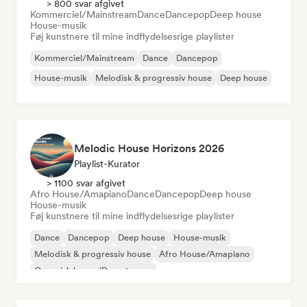
> 800 svar afgivet
Kommerciel/Mainstream
Dance
Dancepop
Deep house
House-musik
Føj kunstnere til mine indflydelsesrige playlister
Kommerciel/Mainstream
Dance
Dancepop
House-musik
Melodisk & progressiv house
Deep house
Melodic House Horizons 2026
Playlist-Kurator
> 1100 svar afgivet
Afro House/Amapiano
Dance
Dancepop
Deep house
House-musik
Føj kunstnere til mine indflydelsesrige playlister
Dance
Dancepop
Deep house
House-musik
Melodisk & progressiv house
Afro House/Amapiano
Organisk house/Downtempo