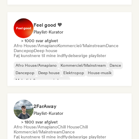
Feel good 🧡
Playlist-Kurator
> 1000 svar afgivet
Afro House/Amapiano
Kommerciel/Mainstream
Dance
Dancepop
Deep house
Føj kunstnere til mine indflydelsesrige playlister
Afro House/Amapiano
Kommerciel/Mainstream
Dance
Dancepop
Deep house
Elektropop
House-musik
Melodisk & progressiv house
2FarAway
Playlist-Kurator
> 1800 svar afgivet
Afro House/Amapiano
Chill House
Chill
Kommerciel/Mainstream
Dance
Føj kunstnere til mine indflydelsesrige playlister