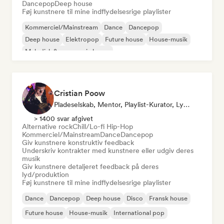
Dancepop
Deep house
Føj kunstnere til mine indflydelsesrige playlister
Kommerciel/Mainstream
Dance
Dancepop
Deep house
Elektropop
Future house
House-musik
Melodisk & progressiv house
Cristian Poow
Pladeselskab, Mentor, Playlist-Kurator, Lydekspert
> 1400 svar afgivet
Alternative rock
Chill/Lo-fi Hip-Hop
Kommerciel/Mainstream
Dance
Dancepop
Giv kunstnere konstruktiv feedback
Underskriv kontrakter med kunstnere eller udgiv deres
musik
Giv kunstnere detaljeret feedback på deres
lyd/produktion
Føj kunstnere til mine indflydelsesrige playlister
Dance
Dancepop
Deep house
Disco
Fransk house
Future house
House-musik
International pop