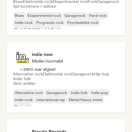
Blues
Elektronisk rock
Eksperimentel rock
Funk
Garagerock
Spil kunstnere i radioen
Blues
Eksperimentel rock
Garagerock
Hard rock
Indie-rock
Progressiv rock
Psychedelisk rock
Rock & Roll/Klassisk Rock
indie now
Medie/journalist
> 2400 svar afgivet
Alternative rock
Elektronisk rock
Garagerock
Hip-hop
Indie-folk
Skriv artikler
Alternative rock
Garagerock
Indie-folk
Indie-pop
Indie-rock
International rap
Metal/Heavy metal
Poprock
Pravda Records