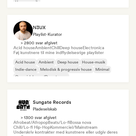
House-musik
N3UX
Playlist-Kurator
> 2800 svar afgivet
Acid house
Ambient
Chill
Deep house
Electronica
Føj kunstnere til mine indflydelsesrige playlister
Acid house
Ambient
Deep house
House-musik
Indie-dance
Melodisk & progressiv house
Minimal
Organisk house/Downtempo
Sungate Records
Pladeselskab
> 1300 svar afgivet
Afrobeat/Afropop
Beats/Lo-fi
Bossa nova
Chill/Lo-fi Hip-Hop
Kommerciel/Mainstream
Underskriv kontrakter med kunstnere eller udgiv deres