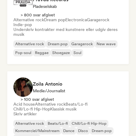
Pladeselskab
> 800 svar afgivet
Alternative rock
Dream pop
Electronica
Garagerock
Indie-pop
Underskriv kontrakter med kunstnere eller udgiv deres
musik
Alternative rock
Dream pop
Garagerock
New wave
Pop-soul
Reggae
Shoegaze
Soul
Zoila Antonio
Medie/journalist
> 100 svar afgivet
Acid house
Alternative rock
Beats/Lo-fi
Chill/Lo-fi Hip-Hop
Klassisk musik
Skriv artikler
Alternative rock
Beats/Lo-fi
Chill/Lo-fi Hip-Hop
Kommerciel/Mainstream
Dance
Disco
Dream pop