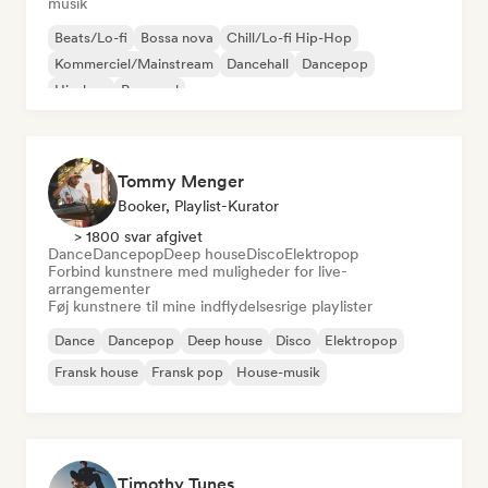
musik
Beats/Lo-fi
Bossa nova
Chill/Lo-fi Hip-Hop
Kommerciel/Mainstream
Dancehall
Dancepop
Hip-hop
Pop-soul
Tommy Menger
Booker, Playlist-Kurator
> 1800 svar afgivet
Dance
Dancepop
Deep house
Disco
Elektropop
Forbind kunstnere med muligheder for live-
arrangementer
Føj kunstnere til mine indflydelsesrige playlister
Dance
Dancepop
Deep house
Disco
Elektropop
Fransk house
Fransk pop
House-musik
Timothy Tunes