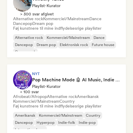
Playlist-Kurator
> 300 svar afgivet
Alternative rock
Kommerciel/Mainstream
Dance
Dancepop
Dream pop
Føj kunstnere til mine indflydelsesrige playlister
Alternative rock
Kommerciel/Mainstream
Dance
Dancepop
Dream pop
Elektronisk rock
Future house
Garagerock
NYT
Pop Machine Mode 🤖 AI Music, Indie Pop & Dream Pop
Playlist-Kurator
< 100 svar
Afrobeat/Afropop
Alternative rock
Amerikansk
Kommerciel/Mainstream
Country
Føj kunstnere til mine indflydelsesrige playlister
Amerikansk
Kommerciel/Mainstream
Country
Dancepop
Hyperpop
Indie-folk
Indie-pop
International pop