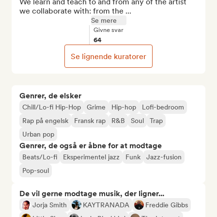
We learn and teach to and from any of the artist 
we collaborate with: from the ...
Se mere
Givne svar
64
Se lignende kuratorer
Genrer, de elsker
Chill/Lo-fi Hip-Hop
Grime
Hip-hop
Lofi-bedroom
Rap på engelsk
Fransk rap
R&B
Soul
Trap
Urban pop
Genrer, de også er åbne for at modtage
Beats/Lo-fi
Eksperimentel jazz
Funk
Jazz-fusion
Pop-soul
De vil gerne modtage musik, der ligner...
Jorja Smith
KAYTRANADA
Freddie Gibbs