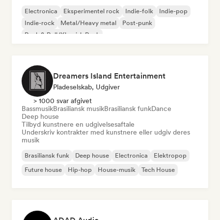
Electronica
Eksperimentel rock
Indie-folk
Indie-pop
Indie-rock
Metal/Heavy metal
Post-punk
Rock & Roll/Klassisk Rock
Dreamers Island Entertainment
Pladeselskab, Udgiver
> 1000 svar afgivet
Bassmusik
Brasiliansk musik
Brasiliansk funk
Dance
Deep house
Tilbyd kunstnere en udgivelsesaftale
Underskriv kontrakter med kunstnere eller udgiv deres
musik
Brasiliansk funk
Deep house
Electronica
Elektropop
Future house
Hip-hop
House-musik
Tech House