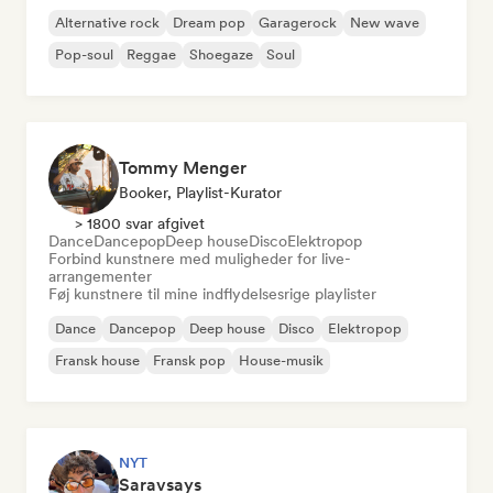
Alternative rock
Dream pop
Garagerock
New wave
Pop-soul
Reggae
Shoegaze
Soul
Tommy Menger
Booker, Playlist-Kurator
> 1800 svar afgivet
Dance
Dancepop
Deep house
Disco
Elektropop
Forbind kunstnere med muligheder for live-
arrangementer
Føj kunstnere til mine indflydelsesrige playlister
Dance
Dancepop
Deep house
Disco
Elektropop
Fransk house
Fransk pop
House-musik
NYT
Saravsays