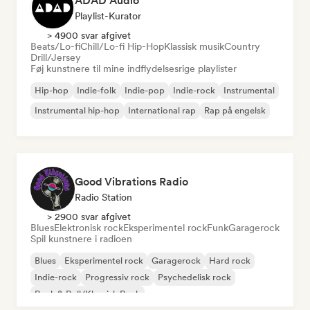
ADAD Audio
Playlist-Kurator
> 4900 svar afgivet
Beats/Lo-fi
Chill/Lo-fi Hip-Hop
Klassisk musik
Country
Drill/Jersey
Føj kunstnere til mine indflydelsesrige playlister
Hip-hop
Indie-folk
Indie-pop
Indie-rock
Instrumental
Instrumental hip-hop
International rap
Rap på engelsk
Good Vibrations Radio
Radio Station
> 2900 svar afgivet
Blues
Elektronisk rock
Eksperimentel rock
Funk
Garagerock
Spil kunstnere i radioen
Blues
Eksperimentel rock
Garagerock
Hard rock
Indie-rock
Progressiv rock
Psychedelisk rock
Rock & Roll/Klassisk Rock