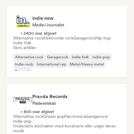
indie now
Medie/journalist
> 2400 svar afgivet
Alternative rock
Elektronisk rock
Garagerock
Hip-hop
Indie-folk
Skriv artikler
Alternative rock
Garagerock
Indie-folk
Indie-pop
Indie-rock
International rap
Metal/Heavy metal
Poprock
Pravda Records
Pladeselskab
> 800 svar afgivet
Alternative rock
Dream pop
Electronica
Garagerock
Indie-pop
Underskriv kontrakter med kunstnere eller udgiv deres
musik