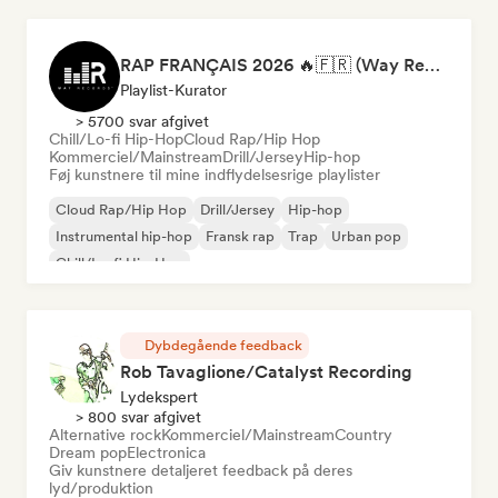
RAP FRANÇAIS 2026 🔥🇫🇷 (Way Records)
Playlist-Kurator
> 5700 svar afgivet
Chill/Lo-fi Hip-Hop
Cloud Rap/Hip Hop
Kommerciel/Mainstream
Drill/Jersey
Hip-hop
Føj kunstnere til mine indflydelsesrige playlister
Cloud Rap/Hip Hop
Drill/Jersey
Hip-hop
Instrumental hip-hop
Fransk rap
Trap
Urban pop
Chill/Lo-fi Hip-Hop
Dybdegående feedback
Rob Tavaglione/Catalyst Recording
Lydekspert
> 800 svar afgivet
Alternative rock
Kommerciel/Mainstream
Country
Dream pop
Electronica
Giv kunstnere detaljeret feedback på deres
lyd/produktion