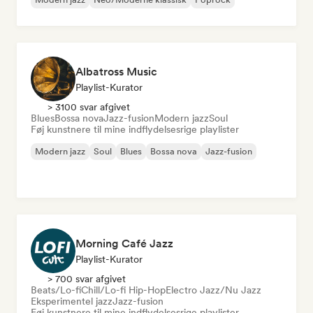
Albatross Music
Playlist-Kurator
> 3100 svar afgivet
Blues
Bossa nova
Jazz-fusion
Modern jazz
Soul
Føj kunstnere til mine indflydelsesrige playlister
Modern jazz
Soul
Blues
Bossa nova
Jazz-fusion
Morning Café Jazz
Playlist-Kurator
> 700 svar afgivet
Beats/Lo-fi
Chill/Lo-fi Hip-Hop
Electro Jazz/Nu Jazz
Eksperimentel jazz
Jazz-fusion
Føj kunstnere til mine indflydelsesrige playlister