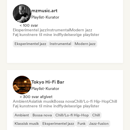
mzmusic.art
Playlist-Kurator
< 100 svar
Eksperimentel jazz
Instrumental
Modern jazz
Føj kunstnere til mine indflydelsesrige playlister
Eksperimentel jazz
Instrumental
Modern jazz
Tokyo Hi-Fi Bar
Playlist-Kurator
> 300 svar afgivet
Ambient
Asiatisk musik
Bossa nova
Chill/Lo-fi Hip-Hop
Chill
Føj kunstnere til mine indflydelsesrige playlister
Ambient
Bossa nova
Chill/Lo-fi Hip-Hop
Chill
Klassisk musik
Eksperimentel jazz
Funk
Jazz-fusion