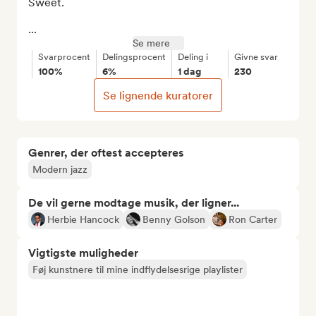
Sweet.

...
Se mere
Svarprocent
Delingsprocent
Deling i
Givne svar
100%
6%
1 dag
230
Se lignende kuratorer
Genrer, der oftest accepteres
Modern jazz
De vil gerne modtage musik, der ligner...
Herbie Hancock
Benny Golson
Ron Carter
Vigtigste muligheder
Føj kunstnere til mine indflydelsesrige playlister