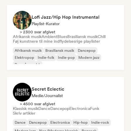
Lofi Jazz/Hip Hop Instrumental
Playlist-Kurator
> 2300 svar afgivet
Afrikansk musik
Ambient
Blues
Brasiliansk musik
Chill
Føj kunstnere til mine indflydelsesrige playlister
Afrikansk musik
Brasiliansk musik
Dancepop
Elektropop
Indie-folk
Indie-pop
Modern jazz
Rap på engelsk
Secret Eclectic
Medie/journalist
> 4500 svar afgivet
Klassisk musik
Dance
Dancepop
Electronica
Funk
Skriv artikler
Dance
Dancepop
Electronica
Hip-hop
Indie-rock
Modern jazz
Neo/Moderne klassisk
Poprock