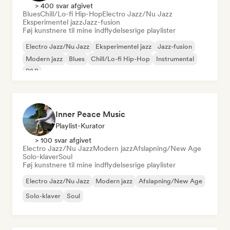
> 400 svar afgivet
Blues
Chill/Lo-fi Hip-Hop
Electro Jazz/Nu Jazz
Eksperimentel jazz
Jazz-fusion
Føj kunstnere til mine indflydelsesrige playlister
Electro Jazz/Nu Jazz
Eksperimentel jazz
Jazz-fusion
Modern jazz
Blues
Chill/Lo-fi Hip-Hop
Instrumental
R&B
Inner Peace Music
Playlist-Kurator
> 100 svar afgivet
Electro Jazz/Nu Jazz
Modern jazz
Afslapning/New Age
Solo-klaver
Soul
Føj kunstnere til mine indflydelsesrige playlister
Electro Jazz/Nu Jazz
Modern jazz
Afslapning/New Age
Solo-klaver
Soul