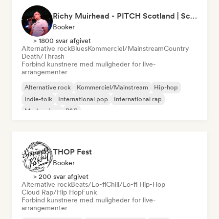
Richy Muirhead - PITCH Scotland | Scottish Alternative Music Awards (SAMA)
Booker
> 1800 svar afgivet
Alternative rock
Blues
Kommerciel/Mainstream
Country
Death/Thrash
Forbind kunstnere med muligheder for live-
arrangementer
Alternative rock
Kommerciel/Mainstream
Hip-hop
Indie-folk
International pop
International rap
Modern jazz
R&B
THOP Fest
Booker
> 200 svar afgivet
Alternative rock
Beats/Lo-fi
Chill/Lo-fi Hip-Hop
Cloud Rap/Hip Hop
Funk
Forbind kunstnere med muligheder for live-
arrangementer