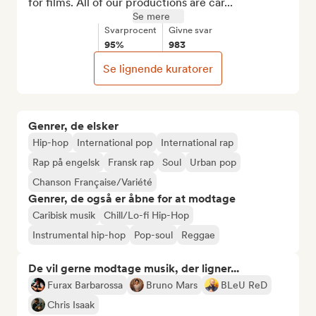
for films. All of our productions are car...
Se mere
Svarprocent
Givne svar
95%
983
Se lignende kuratorer
Genrer, de elsker
Hip-hop
International pop
International rap
Rap på engelsk
Fransk rap
Soul
Urban pop
Chanson Française/Variété
Genrer, de også er åbne for at modtage
Caribisk musik
Chill/Lo-fi Hip-Hop
Instrumental hip-hop
Pop-soul
Reggae
De vil gerne modtage musik, der ligner...
Furax Barbarossa
Bruno Mars
BLeU ReD
Chris Isaak