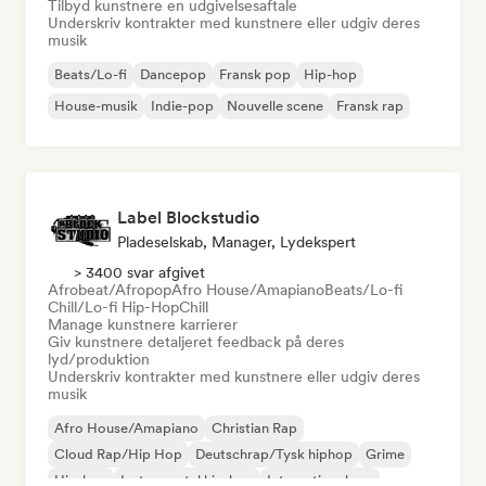
Tilbyd kunstnere en udgivelsesaftale
Underskriv kontrakter med kunstnere eller udgiv deres
musik
Beats/Lo-fi
Dancepop
Fransk pop
Hip-hop
House-musik
Indie-pop
Nouvelle scene
Fransk rap
Label Blockstudio
Pladeselskab, Manager, Lydekspert
> 3400 svar afgivet
Afrobeat/Afropop
Afro House/Amapiano
Beats/Lo-fi
Chill/Lo-fi Hip-Hop
Chill
Manage kunstnere karrierer
Giv kunstnere detaljeret feedback på deres
lyd/produktion
Underskriv kontrakter med kunstnere eller udgiv deres
musik
Afro House/Amapiano
Christian Rap
Cloud Rap/Hip Hop
Deutschrap/Tysk hiphop
Grime
Hip-hop
Instrumental hip-hop
International rap