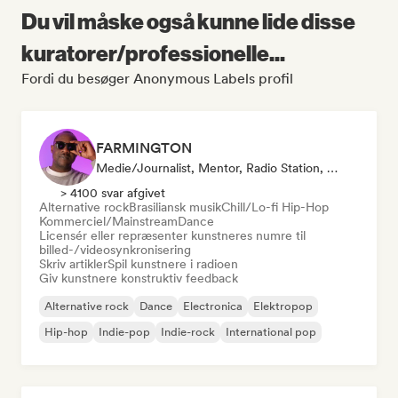
Du vil måske også kunne lide disse
kuratorer/professionelle...
Fordi du besøger Anonymous Labels profil
FARMINGTON
Medie/journalist, Mentor, Radio Station, Synkroniseringsansvarlig
> 4100 svar afgivet
Alternative rock
Brasiliansk musik
Chill/Lo-fi Hip-Hop
Kommerciel/Mainstream
Dance
Licensér eller repræsenter kunstneres numre til
billed-/videosynkronisering
Skriv artikler
Spil kunstnere i radioen
Giv kunstnere konstruktiv feedback
Alternative rock
Dance
Electronica
Elektropop
Hip-hop
Indie-pop
Indie-rock
International pop