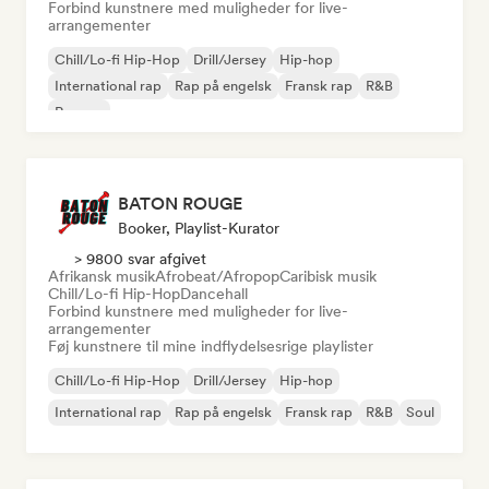
Forbind kunstnere med muligheder for live-
arrangementer
Chill/Lo-fi Hip-Hop
Drill/Jersey
Hip-hop
International rap
Rap på engelsk
Fransk rap
R&B
Reggae
BATON ROUGE
Booker, Playlist-Kurator
> 9800 svar afgivet
Afrikansk musik
Afrobeat/Afropop
Caribisk musik
Chill/Lo-fi Hip-Hop
Dancehall
Forbind kunstnere med muligheder for live-
arrangementer
Føj kunstnere til mine indflydelsesrige playlister
Chill/Lo-fi Hip-Hop
Drill/Jersey
Hip-hop
International rap
Rap på engelsk
Fransk rap
R&B
Soul