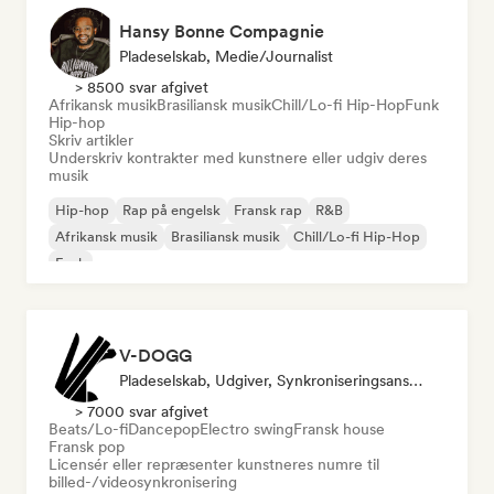
Hansy Bonne Compagnie
Pladeselskab, Medie/journalist
> 8500 svar afgivet
Afrikansk musik
Brasiliansk musik
Chill/Lo-fi Hip-Hop
Funk
Hip-hop
Skriv artikler
Underskriv kontrakter med kunstnere eller udgiv deres
musik
Hip-hop
Rap på engelsk
Fransk rap
R&B
Afrikansk musik
Brasiliansk musik
Chill/Lo-fi Hip-Hop
Funk
V-DOGG
Pladeselskab, Udgiver, Synkroniseringsansvarlig
> 7000 svar afgivet
Beats/Lo-fi
Dancepop
Electro swing
Fransk house
Fransk pop
Licensér eller repræsenter kunstneres numre til
billed-/videosynkronisering