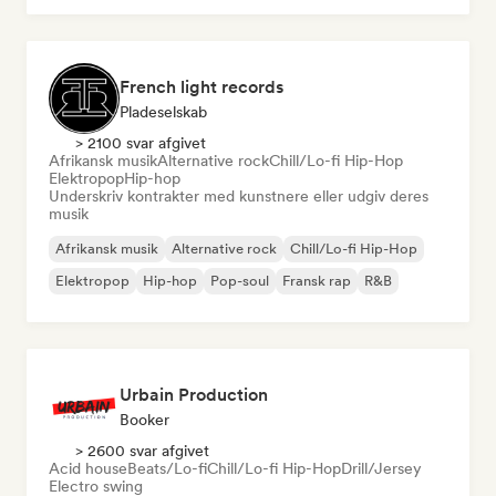
French light records
Pladeselskab
> 2100 svar afgivet
Afrikansk musik
Alternative rock
Chill/Lo-fi Hip-Hop
Elektropop
Hip-hop
Underskriv kontrakter med kunstnere eller udgiv deres
musik
Afrikansk musik
Alternative rock
Chill/Lo-fi Hip-Hop
Elektropop
Hip-hop
Pop-soul
Fransk rap
R&B
Urbain Production
Booker
> 2600 svar afgivet
Acid house
Beats/Lo-fi
Chill/Lo-fi Hip-Hop
Drill/Jersey
Electro swing