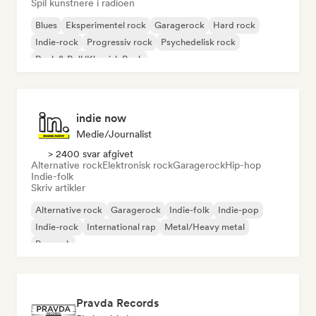
Spil kunstnere i radioen
Blues
Eksperimentel rock
Garagerock
Hard rock
Indie-rock
Progressiv rock
Psychedelisk rock
Rock & Roll/Klassisk Rock
indie now
Medie/journalist
> 2400 svar afgivet
Alternative rock
Elektronisk rock
Garagerock
Hip-hop
Indie-folk
Skriv artikler
Alternative rock
Garagerock
Indie-folk
Indie-pop
Indie-rock
International rap
Metal/Heavy metal
Poprock
Pravda Records