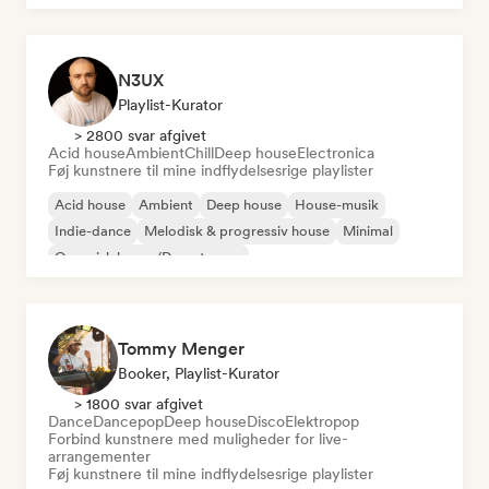
N3UX
Playlist-Kurator
> 2800 svar afgivet
Acid house
Ambient
Chill
Deep house
Electronica
Føj kunstnere til mine indflydelsesrige playlister
Acid house
Ambient
Deep house
House-musik
Indie-dance
Melodisk & progressiv house
Minimal
Organisk house/Downtempo
Tommy Menger
Booker, Playlist-Kurator
> 1800 svar afgivet
Dance
Dancepop
Deep house
Disco
Elektropop
Forbind kunstnere med muligheder for live-
arrangementer
Føj kunstnere til mine indflydelsesrige playlister