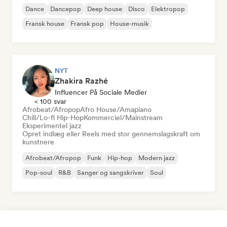
Dance
Dancepop
Deep house
Disco
Elektropop
Fransk house
Fransk pop
House-musik
NYT
Zhakira Razhé
Influencer På Sociale Medier
< 100 svar
Afrobeat/Afropop
Afro House/Amapiano
Chill/Lo-fi Hip-Hop
Kommerciel/Mainstream
Eksperimentel jazz
Opret indlæg eller Reels med stor gennemslagskraft om
kunstnere
Afrobeat/Afropop
Funk
Hip-hop
Modern jazz
Pop-soul
R&B
Sanger og sangskriver
Soul