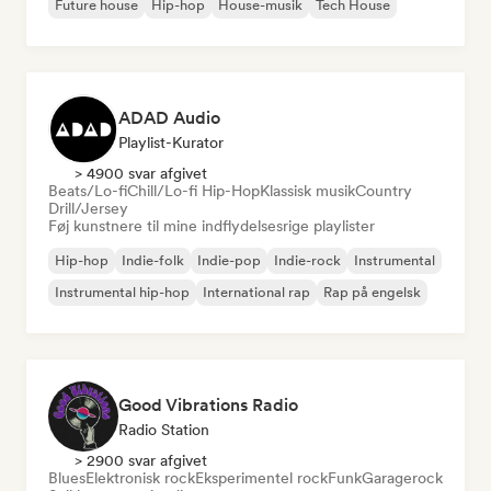
Future house
Hip-hop
House-musik
Tech House
ADAD Audio
Playlist-Kurator
> 4900 svar afgivet
Beats/Lo-fi
Chill/Lo-fi Hip-Hop
Klassisk musik
Country
Drill/Jersey
Føj kunstnere til mine indflydelsesrige playlister
Hip-hop
Indie-folk
Indie-pop
Indie-rock
Instrumental
Instrumental hip-hop
International rap
Rap på engelsk
Good Vibrations Radio
Radio Station
> 2900 svar afgivet
Blues
Elektronisk rock
Eksperimentel rock
Funk
Garagerock