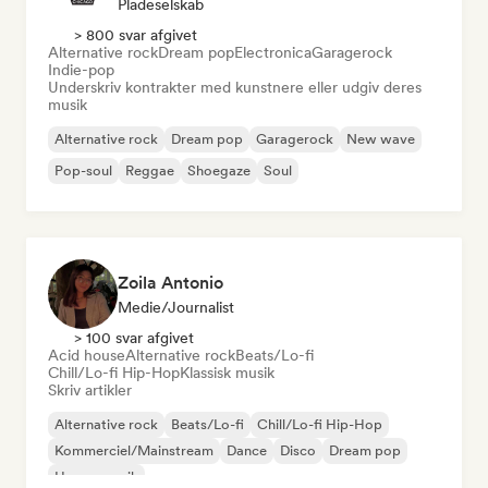
Pladeselskab
> 800 svar afgivet
Alternative rock
Dream pop
Electronica
Garagerock
Indie-pop
Underskriv kontrakter med kunstnere eller udgiv deres
musik
Alternative rock
Dream pop
Garagerock
New wave
Pop-soul
Reggae
Shoegaze
Soul
Zoila Antonio
Medie/journalist
> 100 svar afgivet
Acid house
Alternative rock
Beats/Lo-fi
Chill/Lo-fi Hip-Hop
Klassisk musik
Skriv artikler
Alternative rock
Beats/Lo-fi
Chill/Lo-fi Hip-Hop
Kommerciel/Mainstream
Dance
Disco
Dream pop
House-musik