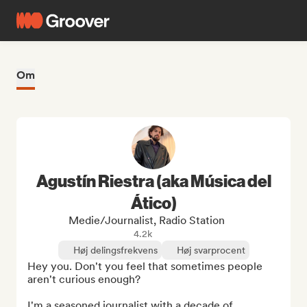
Om
Agustín Riestra (aka Música del
Ático)
Medie/journalist, Radio Station
4.2k
Høj delingsfrekvens
Høj svarprocent
Hey you. Don't you feel that sometimes people 
aren't curious enough?

I'm a seasoned journalist with a decade of 