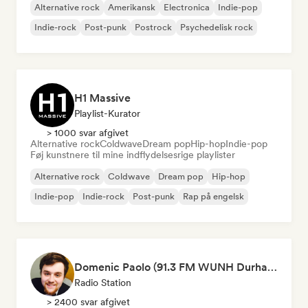
Alternative rock
Amerikansk
Electronica
Indie-pop
Indie-rock
Post-punk
Postrock
Psychedelisk rock
H1 Massive
Playlist-Kurator
> 1000 svar afgivet
Alternative rock
Coldwave
Dream pop
Hip-hop
Indie-pop
Føj kunstnere til mine indflydelsesrige playlister
Alternative rock
Coldwave
Dream pop
Hip-hop
Indie-pop
Indie-rock
Post-punk
Rap på engelsk
Domenic Paolo (91.3 FM WUNH Durham)
Radio Station
> 2400 svar afgivet