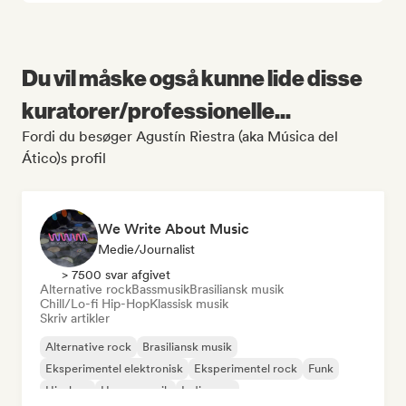
Du vil måske også kunne lide disse
kuratorer/professionelle...
Fordi du besøger Agustín Riestra (aka Música del
Ático)s profil
We Write About Music
Medie/journalist
> 7500 svar afgivet
Alternative rock
Bassmusik
Brasiliansk musik
Chill/Lo-fi Hip-Hop
Klassisk musik
Skriv artikler
Alternative rock
Brasiliansk musik
Eksperimentel elektronisk
Eksperimentel rock
Funk
Hip-hop
House-musik
Indie-pop