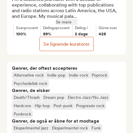
experience, collaborating with top publications 
and radio stations across Latin America, the USA, 
and Europe. My musical pala...
Se mere
Svarprocent
Delingsprocent
Deling i
Givne svar
100%
89%
2 dage
428
Se lignende kuratorer
Genrer, der oftest accepteres
Alternative rock
Indie-pop
Indie-rock
Poprock
Psychedelisk rock
Genrer, de elsker
Death/Thrash
Dream pop
Electro Jazz/Nu Jazz
Hardcore
Hip-hop
Post-punk
Progressiv rock
Punkrock
Genrer, de også er åbne for at modtage
Eksperimentel jazz
Eksperimentel rock
Funk