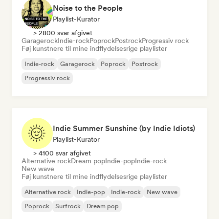
Noise to the People
Playlist-Kurator
> 2800 svar afgivet
Garagerock
Indie-rock
Poprock
Postrock
Progressiv rock
Føj kunstnere til mine indflydelsesrige playlister
Indie-rock
Garagerock
Poprock
Postrock
Progressiv rock
Indie Summer Sunshine (by Indie Idiots)
Playlist-Kurator
> 4100 svar afgivet
Alternative rock
Dream pop
Indie-pop
Indie-rock
New wave
Føj kunstnere til mine indflydelsesrige playlister
Alternative rock
Indie-pop
Indie-rock
New wave
Poprock
Surfrock
Dream pop