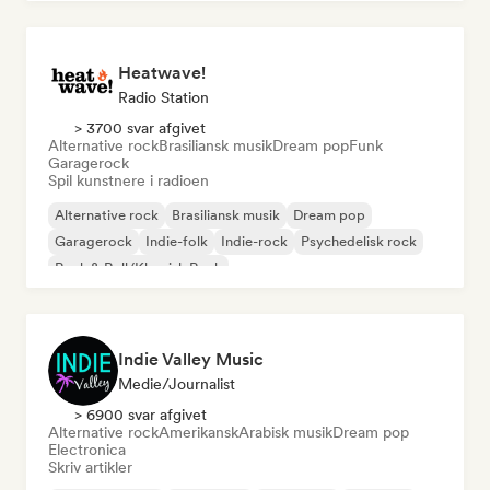
Heatwave!
Radio Station
> 3700 svar afgivet
Alternative rock
Brasiliansk musik
Dream pop
Funk
Garagerock
Spil kunstnere i radioen
Alternative rock
Brasiliansk musik
Dream pop
Garagerock
Indie-folk
Indie-rock
Psychedelisk rock
Rock & Roll/Klassisk Rock
Indie Valley Music
Medie/journalist
> 6900 svar afgivet
Alternative rock
Amerikansk
Arabisk musik
Dream pop
Electronica
Skriv artikler