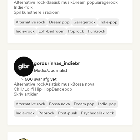
Alternative rock
Klassisk musik
Dream pop
Garagerock
Indie-folk
Spil kunstnere i radioen
Alternative rock
Dream pop
Garagerock
Indie-pop
Indie-rock
Lofi-bedroom
Poprock
Punkrock
gordurinhas_indiebr
Medie/journalist
> 600 svar afgivet
Alternative rock
Asiatisk musik
Bossa nova
Chill/Lo-fi Hip-Hop
Dancepop
Skriv artikler
Alternative rock
Bossa nova
Dream pop
Indie-pop
Indie-rock
Poprock
Post-punk
Psychedelisk rock