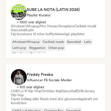
SUBE LA NOTA (LATIN 2026)
Playlist-Kurator
> 1300 svar afgivet
Afrobeat/Afropop
Afro House/Amapiano
Caribisk musik
Dancehall
Latin
Føj kunstnere til mine indflydelsesrige playlister
Afrobeat/Afropop
Caribisk musik
Dancehall
Latin
Latin pop
Reggaeton
Urban pop
Afro House/Amapiano
Freddy Fresko
Influencer På Sociale Medier
> 100 svar afgivet
Chill/Lo-fi Hip-Hop
Christian Rap
Dancehall
Drill/Jersey
Hip-hop
Opret indlæg eller Reels med stor gennemslagskraft om
kunstnere
Chill/Lo-fi Hip-Hop
Christian Rap
Dancehall