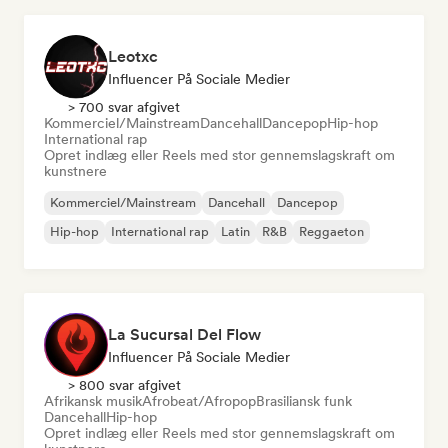
Leotxc
Influencer På Sociale Medier
> 700 svar afgivet
Kommerciel/Mainstream
Dancehall
Dancepop
Hip-hop
International rap
Opret indlæg eller Reels med stor gennemslagskraft om
kunstnere
Kommerciel/Mainstream
Dancehall
Dancepop
Hip-hop
International rap
Latin
R&B
Reggaeton
La Sucursal Del Flow
Influencer På Sociale Medier
> 800 svar afgivet
Afrikansk musik
Afrobeat/Afropop
Brasiliansk funk
Dancehall
Hip-hop
Opret indlæg eller Reels med stor gennemslagskraft om