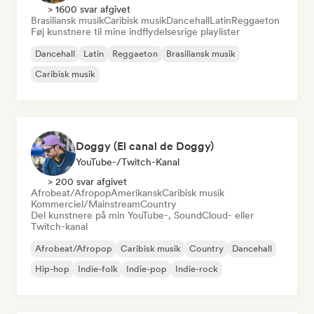
> 1600 svar afgivet
Brasiliansk musik
Caribisk musik
Dancehall
Latin
Reggaeton
Føj kunstnere til mine indflydelsesrige playlister
Dancehall
Latin
Reggaeton
Brasiliansk musik
Caribisk musik
Doggy (El canal de Doggy)
YouTube-/Twitch-Kanal
> 200 svar afgivet
Afrobeat/Afropop
Amerikansk
Caribisk musik
Kommerciel/Mainstream
Country
Del kunstnere på min YouTube-, SoundCloud- eller
Twitch-kanal
Afrobeat/Afropop
Caribisk musik
Country
Dancehall
Hip-hop
Indie-folk
Indie-pop
Indie-rock