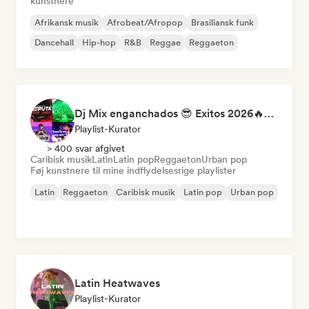
kunstnere
Afrikansk musik
Afrobeat/Afropop
Brasiliansk funk
Dancehall
Hip-hop
R&B
Reggae
Reggaeton
Dj Mix enganchados 😎 Exitos 2026🔥🔥🫦
Playlist-Kurator
> 400 svar afgivet
Caribisk musik
Latin
Latin pop
Reggaeton
Urban pop
Føj kunstnere til mine indflydelsesrige playlister
Latin
Reggaeton
Caribisk musik
Latin pop
Urban pop
Latin Heatwaves
Playlist-Kurator