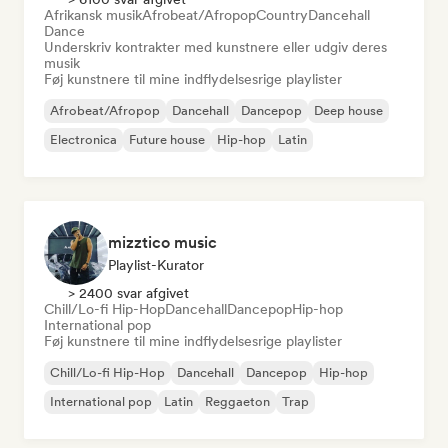
Afrikansk musik
Afrobeat/Afropop
Country
Dancehall
Dance
Underskriv kontrakter med kunstnere eller udgiv deres
musik
Føj kunstnere til mine indflydelsesrige playlister
Afrobeat/Afropop
Dancehall
Dancepop
Deep house
Electronica
Future house
Hip-hop
Latin
mizztico music
Playlist-Kurator
> 2400 svar afgivet
Chill/Lo-fi Hip-Hop
Dancehall
Dancepop
Hip-hop
International pop
Føj kunstnere til mine indflydelsesrige playlister
Chill/Lo-fi Hip-Hop
Dancehall
Dancepop
Hip-hop
International pop
Latin
Reggaeton
Trap