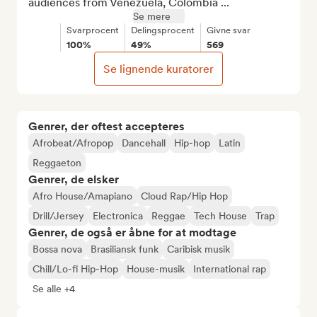
audiences from Venezuela, Colombia ...
Se mere
Svarprocent
Delingsprocent
Givne svar
100%
49%
569
Se lignende kuratorer
Genrer, der oftest accepteres
Afrobeat/Afropop
Dancehall
Hip-hop
Latin
Reggaeton
Genrer, de elsker
Afro House/Amapiano
Cloud Rap/Hip Hop
Drill/Jersey
Electronica
Reggae
Tech House
Trap
Genrer, de også er åbne for at modtage
Bossa nova
Brasiliansk funk
Caribisk musik
Chill/Lo-fi Hip-Hop
House-musik
International rap
Se alle +4