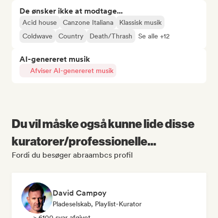
De ønsker ikke at modtage...
Acid house
Canzone Italiana
Klassisk musik
Coldwave
Country
Death/Thrash
Se alle +12
AI-genereret musik
Afviser AI-genereret musik
Du vil måske også kunne lide disse
kuratorer/professionelle...
Fordi du besøger abraambcs profil
David Campoy
Pladeselskab, Playlist-Kurator
> 6100 svar afgivet