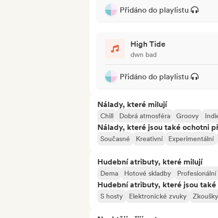
Přidáno do playlistu
High Tide
dwn bad
Přidáno do playlistu
Nálady, které milují
Chill
Dobrá atmosféra
Groovy
Indi
Nálady, které jsou také ochotni př
Současné
Kreativní
Experimentální
Hudební atributy, které milují
Dema
Hotové skladby
Profesionáln
Hudební atributy, které jsou také 
S hosty
Elektronické zvuky
Zkoušk