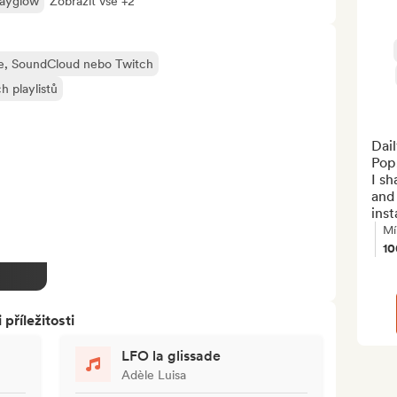
ayglow
Zobrazit vše +2
be, SoundCloud nebo Twitch
h playlistů
Dai
Pop,
I sh
and
inst
Mí
1
říležitosti
LFO la glissade
Adèle Luisa