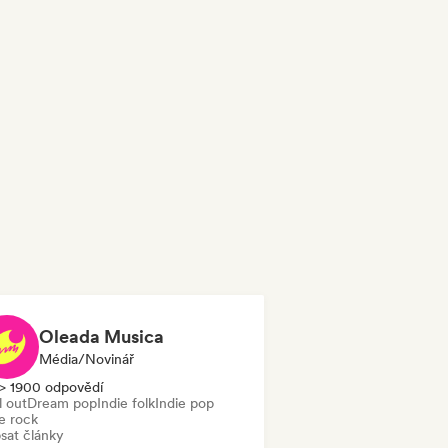
Oleada Musica
Média/novinář
> 1900 odpovědí
l out
Dream pop
Indie folk
Indie pop
e rock
sat články