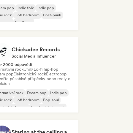
eam pop
Indie folk
Indie pop
ie rock
Lofi bedroom
Post-punk
oegaze
Synthpop
Chickadee Records
Social Media Influencer
> 2000 odpovědí
rnativní rock
Chill/Lo-fi hip-hop
am pop
Elektronický rock
Electropop
vořte působivé příspěvky nebo reely o
lcích
ernativní rock
Dream pop
Indie pop
ie rock
Lofi bedroom
Pop-soul
ychedelický pop
Psychedelický rock
Staring at the ceiling at 2am