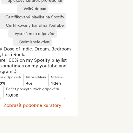
Špičkový kurátor/profesionál
Velký dopad
Certifikovaný playlist na Spotify
Certifikovaný kanál na YouTube
Vysoká míra odpovědí
(Velmi) selektivní
ly Dose of Indie, Dream, Bedroom 
 Lo-fi Rock. 

are 100% on my Spotify playlist 
 sometimes on my youtube and 
agram :)
ra odpovědí
Míra sdílení
Sdílení
00%
4%
1 den
Počet poskytnutých odpovědí
13,832
Zobrazit podobné kurátory