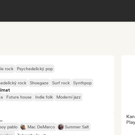
ie rock
Psychedelický pop
edelický rock
Shoegaze
Surf rock
Synthpop
jímat
ca
Future house
Indie folk
Moderní jazz
Kan
..
Play
boy pablo
Mac DeMarco
Summer Salt