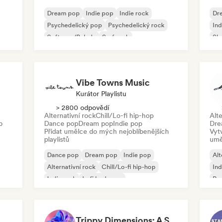
Dream pop
Indie pop
Indie rock
Dr
Psychedelický pop
Psychedelický rock
Ind
Soft pop/Balada
Surf rock
Sh
Vibe Towns Music
Kurátor Playlistu
> 2800 odpovědí
Alternativní rock
Chill/Lo-fi hip-hop
Alte
p
Dance pop
Dream pop
Indie pop
Dre
Přidat umělce do mých nejoblíbenějších
Vyt
playlistů
umě
Dance pop
Dream pop
Indie pop
Alt
Alternativní rock
Chill/Lo-fi hip-hop
Ind
Indie rock
Lofi bedroom
Ps
Psychedelický pop
Trippy Dimensions: A Sonic Voyage