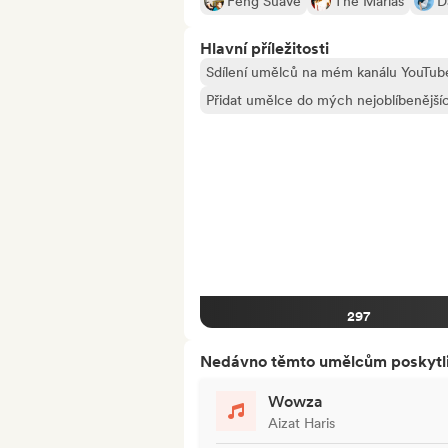
Feng Suave
The Marías
D
Hlavní příležitosti
Sdílení umělců na mém kanálu YouTu
Přidat umělce do mých nejoblíbenějšíc
297
Nedávno těmto umělcům poskytli p
Wowza
Aizat Haris