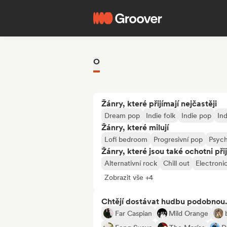
O
Žánry, které přijímají nejčastěji
Dream pop
Indie folk
Indie pop
Ind
Žánry, které milují
Lofi bedroom
Progresivní pop
Psych
Žánry, které jsou také ochotni při
Alternativní rock
Chill out
Electroni
Zobrazit vše +4
Chtějí dostávat hudbu podobnou.
Far Caspian
Mild Orange