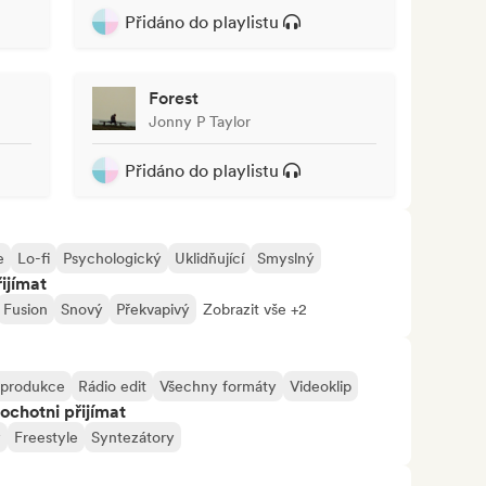
Přidáno do playlistu
Forest
Jonny P Taylor
Přidáno do playlistu
e
Lo-fi
Psychologický
Uklidňující
Smyslný
ijímat
Fusion
Snový
Překvapivý
Zobrazit vše +2
í produkce
Rádio edit
Všechny formáty
Videoklip
ochotni přijímat
y
Freestyle
Syntezátory