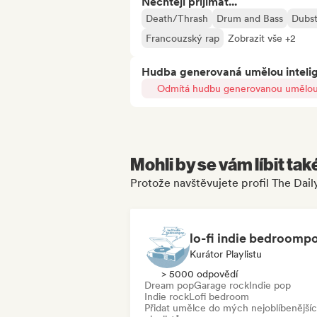
Nechtějí přijímat...
Death/Thrash
Drum and Bass
Dubs
Francouzský rap
Zobrazit vše +2
Hudba generovaná umělou inteli
Odmítá hudbu generovanou umělou 
Mohli by se vám líbit tak
Protože navštěvujete profil The Dai
lo-fi indie bedroomp
Kurátor Playlistu
> 5000 odpovědí
Dream pop
Garage rock
Indie pop
Indie rock
Lofi bedroom
Přidat umělce do mých nejoblíbenější