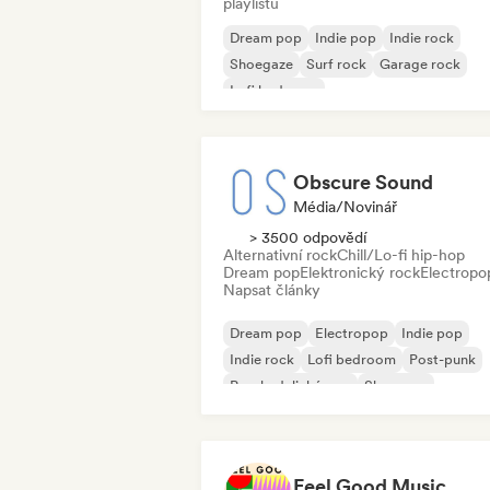
playlistů
Dream pop
Indie pop
Indie rock
Shoegaze
Surf rock
Garage rock
Lofi bedroom
Obscure Sound
Média/novinář
> 3500 odpovědí
Alternativní rock
Chill/Lo-fi hip-hop
Dream pop
Elektronický rock
Electropo
Napsat články
Dream pop
Electropop
Indie pop
Indie rock
Lofi bedroom
Post-punk
Psychedelický pop
Shoegaze
Feel Good Music