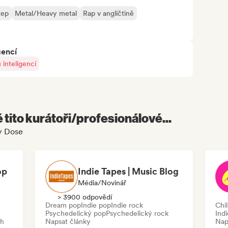
tep
Metal/Heavy metal
Rap v angličtině
gencí
inteligencí
é tito kurátoři/profesionálové...
ly Dose
op
Indie Tapes | Music Blog
Média/novinář
> 3900 odpovědí
Dream pop
Indie pop
Indie rock
Chil
Psychedelický pop
Psychedelický rock
Indi
ch
Napsat články
Nap