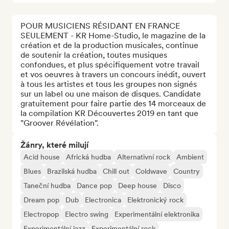
POUR MUSICIENS RÉSIDANT EN FRANCE 
SEULEMENT - KR Home-Studio, le magazine de la 
création et de la production musicales, continue 
de soutenir la création, toutes musiques 
confondues, et plus spécifiquement votre travail 
et vos oeuvres à travers un concours inédit, ouvert 
à tous les artistes et tous les groupes non signés 
sur un label ou une maison de disques. Candidate 
gratuitement pour faire partie des 14 morceaux de 
la compilation KR Découvertes 2019 en tant que 
"Groover Révélation".
Žánry, které milují
Acid house
Africká hudba
Alternativní rock
Ambient
Blues
Brazilská hudba
Chill out
Coldwave
Country
Taneční hudba
Dance pop
Deep house
Disco
Dream pop
Dub
Electronica
Elektronický rock
Electropop
Electro swing
Experimentální elektronika
Experimentální jazz
Experimentální rock