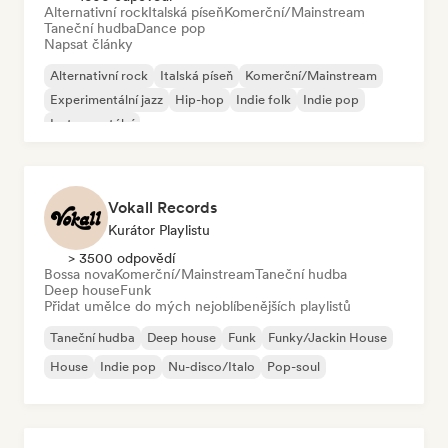
Alternativní rock
Italská píseň
Komerční/Mainstream
Taneční hudba
Dance pop
Napsat články
Alternativní rock
Italská píseň
Komerční/Mainstream
Experimentální jazz
Hip-hop
Indie folk
Indie pop
Instrumentální
Vokall Records
Kurátor Playlistu
> 3500 odpovědí
Bossa nova
Komerční/Mainstream
Taneční hudba
Deep house
Funk
Přidat umělce do mých nejoblíbenějších playlistů
Taneční hudba
Deep house
Funk
Funky/Jackin House
House
Indie pop
Nu-disco/Italo
Pop-soul