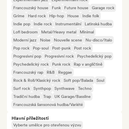
Francouzský house
Funk
Future house
Garage rock
Grime
Hard rock
Hip-hop
House
Indie folk
Indie pop
Indie rock
Instrumentální
Latinská hudba
Lofi bedroom
Metal/Heavy metal
Minimal
Moderní jazz
Noise
Nouvelle scene
Nu-disco/Italo
Pop rock
Pop-soul
Post-punk
Post rock
Progresivní pop
Progresivní rock
Psychedelický pop
Psychedelický rock
Punk rock
Rap v angličtině
Francouzský rap
R&B
Reggae
Rock & Roll/Klasický rock
Soft pop/Balada
Soul
Surf rock
Synthpop
Synthwave
Techno
Tradiční hudba
Trap
UK Garage/Bassline
Francouzská šansonová hudba/Variété
Hlavní příležitosti
Vyberte umělce pro otevřenou výzvu