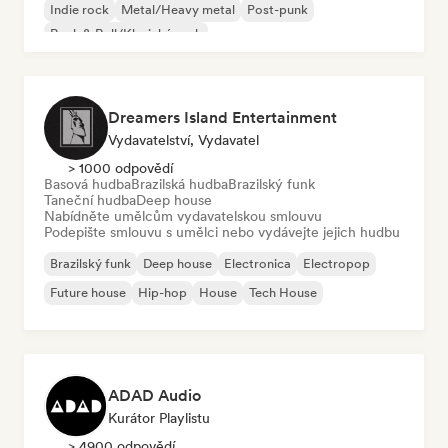
Indie rock
Metal/Heavy metal
Post-punk
Rock & Roll/Klasický rock
Dreamers Island Entertainment
Vydavatelství, Vydavatel
> 1000 odpovědí
Basová hudba
Brazilská hudba
Brazilský funk
Taneční hudba
Deep house
Nabídněte umělcům vydavatelskou smlouvu
Podepište smlouvu s umělci nebo vydávejte jejich hudbu
Brazilský funk
Deep house
Electronica
Electropop
Future house
Hip-hop
House
Tech House
ADAD Audio
Kurátor Playlistu
> 4900 odpovědí