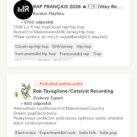
RAP FRANÇAIS 2026 🔥🇫🇷 (Way Records)
Kurátor Playlistu
> 5700 odpovědí
Chill/Lo-fi hip-hop
Cloud rap/hip hop
Komerční/Mainstream
Drill/Jersey
Hip-hop
Přidat umělce do mých nejoblíbenějších playlistů
Cloud rap/hip hop
Drill/Jersey
Hip-hop
Instrumentální hip-hop
Francouzský rap
Trap
Urban pop
Chill/Lo-fi hip-hop
Podrobná zpětná vazba
Rob Tavaglione/Catalyst Recording
Zvukový Expert
> 800 odpovědí
Alternativní rock
Komerční/Mainstream
Country
Dream pop
Electronica
Poskytnout umělcům podrobnou zpětnou vazbu ohledně
jejich zvuku/produkce
Electronica
Experimentální rock
Indie folk
Indie pop