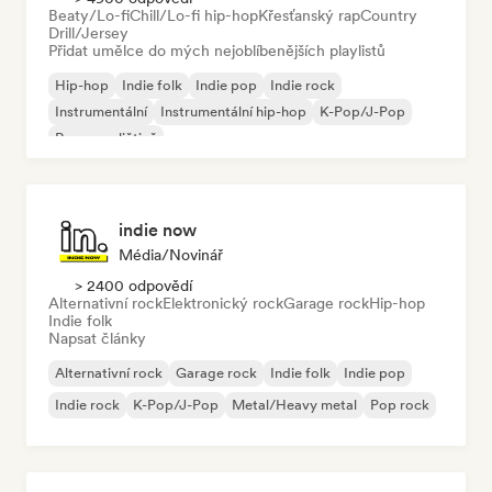
Beaty/Lo-fi
Chill/Lo-fi hip-hop
Křesťanský rap
Country
Drill/Jersey
Přidat umělce do mých nejoblíbenějších playlistů
Hip-hop
Indie folk
Indie pop
Indie rock
Instrumentální
Instrumentální hip-hop
K-Pop/J-Pop
Rap v angličtině
indie now
Média/novinář
> 2400 odpovědí
Alternativní rock
Elektronický rock
Garage rock
Hip-hop
Indie folk
Napsat články
Alternativní rock
Garage rock
Indie folk
Indie pop
Indie rock
K-Pop/J-Pop
Metal/Heavy metal
Pop rock