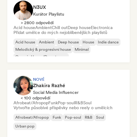
N3UX
Kurátor Playlistu
> 2800 odpovědí
Acid house
Ambient
Chill out
Deep house
Electronica
Přidat umělce do mých nejoblíbenějších playlistů
Acid house
Ambient
Deep house
House
Indie dance
Melodický & progresivní house
Minimal
Organic House/Downtempo
NOVÉ
Zhakira Razhé
Social Media Influencer
< 100 odpovědí
Afrobeat/Afropop
Funk
Pop-soul
R&B
Soul
Vytvořte působivé příspěvky nebo reely o umělcích
Afrobeat/Afropop
Funk
Pop-soul
R&B
Soul
Urban pop