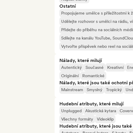
Ostatní
Propojujeme umělce s příležitostmi k
Udělejte rozhovor s umělci na rádiu, 
Přidejte do příběhu na sociálních médi
Sdílejte na kanálu YouTube, SoundClo
Vytvořte příspěvek nebo reel na sociá
Nálady, které milují
Autentický
Současné
Kreativní
En
Originální
Romantické
Nálady, které jsou také ochotni př
Mainstream
Smyslný
Tropický
Und
Hudební atributy, které milují
Unplugged
Akustická kytara
Coverv
Všechny formáty
Videoklip
Hudební atributy, které jsou také 