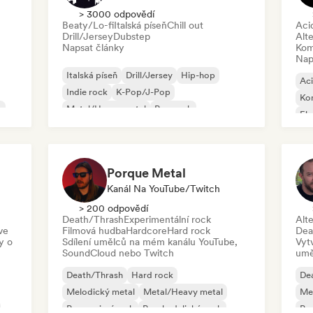
> 3000 odpovědí
Beaty/Lo-fi
Italská píseň
Chill out
Aci
Drill/Jersey
Dubstep
Alte
Napsat články
Kom
Nap
Italská píseň
Drill/Jersey
Hip-hop
Ac
Indie rock
K-Pop/J-Pop
Ko
k
Metal/Heavy metal
Pop rock
Ele
Progresivní rock
Hi
Porque Metal
Kanál Na YouTube/Twitch
> 200 odpovědí
Death/Thrash
Experimentální rock
Alte
ve
Filmová hudba
Hardcore
Hard rock
Dea
y o
Sdílení umělců na mém kanálu YouTube,
Vyt
SoundCloud nebo Twitch
umě
Death/Thrash
Hard rock
De
Melodický metal
Metal/Heavy metal
Me
Progresivní rock
Psychedelický rock
Psy