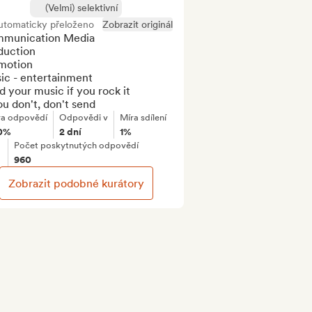
(Velmi) selektivní
utomaticky přeloženo
Zobrazit originál
munication Media

uction

motion

ic - entertainment

 your music if you rock it

ou don't, don't send
ra odpovědí
Odpovědi v
Míra sdílení
0%
2 dní
1%
Počet poskytnutých odpovědí
960
Zobrazit podobné kurátory