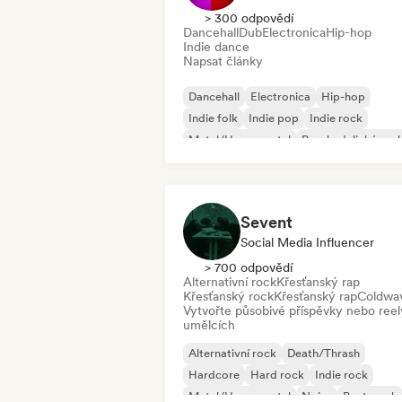
> 300 odpovědí
Dancehall
Dub
Electronica
Hip-hop
Indie dance
Napsat články
Dancehall
Electronica
Hip-hop
Indie folk
Indie pop
Indie rock
Metal/Heavy metal
Psychedelický roc
Sevent
Social Media Influencer
> 700 odpovědí
Alternativní rock
Křesťanský rap
Křesťanský rock
Křesťanský rap
Coldwa
Vytvořte působivé příspěvky nebo reel
umělcích
Alternativní rock
Death/Thrash
Hardcore
Hard rock
Indie rock
Metal/Heavy metal
Noise
Post-punk