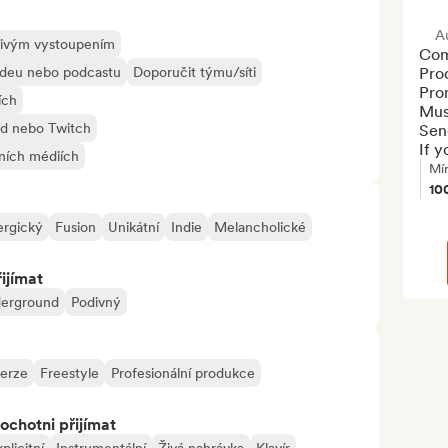
A
 živým vystoupením
Com
videu nebo podcastu
Doporučit týmu/síti
Prod
Pro
ích
Mus
ud nebo Twitch
Send
If y
lních médiích
Mí
10
ergický
Fusion
Unikátní
Indie
Melancholické
ijímat
erground
Podivný
erze
Freestyle
Profesionální produkce
ochotni přijímat