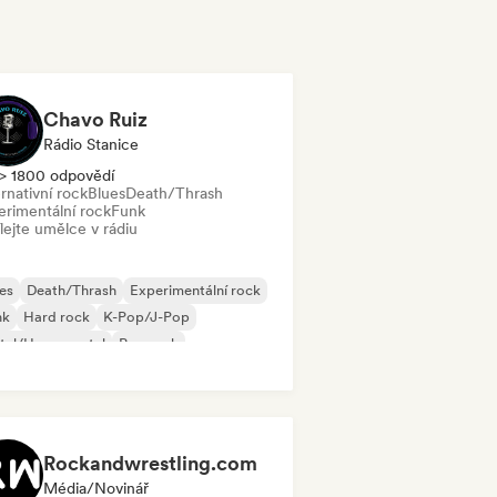
Chavo Ruiz
Rádio Stanice
> 1800 odpovědí
rnativní rock
Blues
Death/Thrash
erimentální rock
Funk
lejte umělce v rádiu
es
Death/Thrash
Experimentální rock
nk
Hard rock
K-Pop/J-Pop
tal/Heavy metal
Pop rock
Rockandwrestling.com
Média/novinář