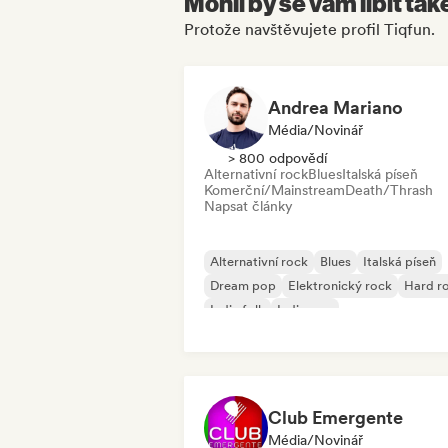
Mohli by se vám líbit tak
Protože navštěvujete profil Tiqfun.
Andrea Mariano
Média/novinář
> 800 odpovědí
Alternativní rock
Blues
Italská píseň
Komerční/Mainstream
Death/Thrash
Napsat články
Alternativní rock
Blues
Italská píseň
Dream pop
Elektronický rock
Hard r
Indie folk
Indie pop
Club Emergente
Média/novinář