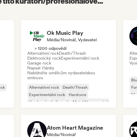
é tito kurátoři/profesionálové...
Ok Music Play
Média/novinář, Vydavatel
> 1200 odpovědí
Alternativní rock
Death/Thrash
Alte
Elektronický rock
Experimentální rock
Exp
Garage rock
Vysí
Napsat články
Nabídněte umělcům vydavatelskou
smlouvu
Blu
ock
Alternativní rock
Death/Thrash
Fu
Experimentální rock
Hardcore
Me
Hard rock
Indie rock
Metal/Heavy metal
Progresivní rock
Atom Heart Magazine
Média/novinář