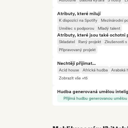
Autotune
Basová kytara
S hosty
Ex
Atributy, které milují
K dispozici na Spotify
Mezinárodní po
Umělec s podporou
Mladý talent
Atributy, které jsou také ochotni 
Skladatel
Raný projekt
Zkušenosti s
Připravovaný projekt
Nechtějí přijímat...
Acid house
Africká hudba
Arabská 
Zobrazit vše +15
Hudba generovaná umělou inteli
Přijímá hudbu generovanou umělou i