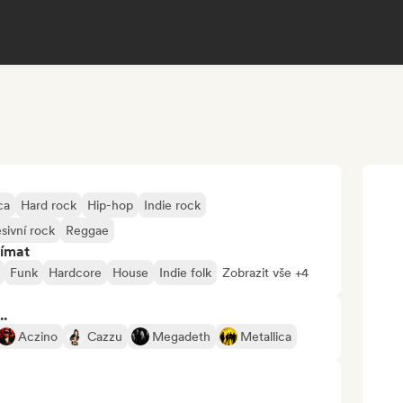
ca
Hard rock
Hip-hop
Indie rock
sivní rock
Reggae
jímat
Funk
Hardcore
House
Indie folk
Zobrazit vše +4
..
Aczino
Cazzu
Megadeth
Metallica