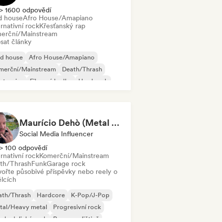
> 1600 odpovědí
d house
Afro House/Amapiano
rnativní rock
Křesťanský rap
erční/Mainstream
sat články
id house
Afro House/Amapiano
merční/Mainstream
Death/Thrash
ctronica
Filmová hudba
Hard rock
p-hop
Maurício Dehò (Metal Mau)
Social Media Influencer
> 100 odpovědí
rnativní rock
Komerční/Mainstream
th/Thrash
Funk
Garage rock
vořte působivé příspěvky nebo reely o
lcích
ath/Thrash
Hardcore
K-Pop/J-Pop
tal/Heavy metal
Progresivní rock
chedelický rock
Rap v angličtině