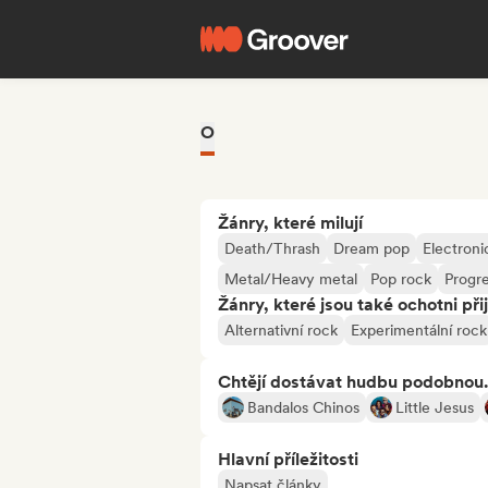
O
Žánry, které milují
Death/Thrash
Dream pop
Electroni
Metal/Heavy metal
Pop rock
Progre
Žánry, které jsou také ochotni při
Alternativní rock
Experimentální rock
Chtějí dostávat hudbu podobnou.
Bandalos Chinos
Little Jesus
Hlavní příležitosti
Napsat články