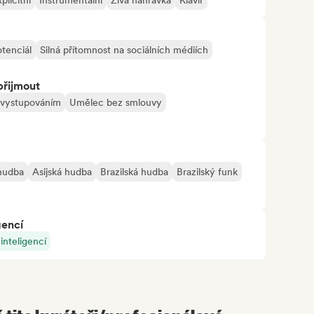
plicitní
Instrumentální
Živá nahrávka
Klavír
tenciál
Silná přítomnost na sociálních médiích
přijmout
 vystupováním
Umělec bez smlouvy
hudba
Asijská hudba
Brazilská hudba
Brazilský funk
gencí
nteligencí