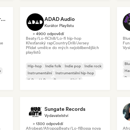
Roc
Dreamers Island Entertainment
ADAD Audio
Kurátor Playlistu
> 4900 odpovědí
Beaty/Lo-fi
Chill/Lo-fi hip-hop
Blu
se
Křesťanský rap
Country
Drill/Jersey
Fun
Přidat umělce do mých nejoblíbenějších
Vysí
playlistů
Blu
Hip-hop
Indie folk
Indie pop
Indie rock
a
Ha
Instrumentální
Instrumentální hip-hop
Psy
K-Pop/J-Pop
Rap v angličtině
Roc
Sungate Records
Vydavatelství
> 1300 odpovědí
a
Afrobeat/Afropop
Beaty/Lo-fi
Bossa nova
Afr