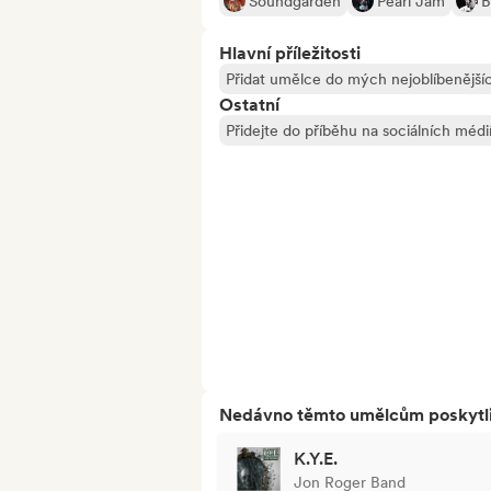
Soundgarden
Pearl Jam
B
Hlavní příležitosti
Přidat umělce do mých nejoblíbenějšíc
Ostatní
Přidejte do příběhu na sociálních médi
Nedávno těmto umělcům poskytli p
K.Y.E.
Jon Roger Band