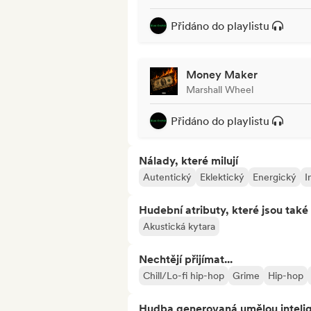
Přidáno do playlistu
Money Maker
Marshall Wheel
Přidáno do playlistu
Nálady, které milují
Autentický
Eklektický
Energický
I
Hudební atributy, které jsou také 
Akustická kytara
Nechtějí přijímat...
Chill/Lo-fi hip-hop
Grime
Hip-hop
Hudba generovaná umělou inteli