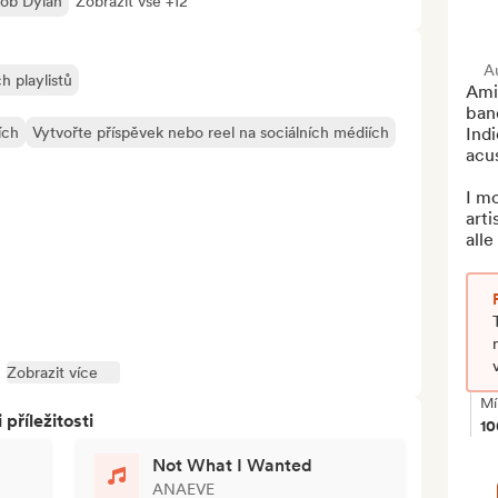
ob Dylan
Zobrazit vše +12
A
h playlistů
Ami
ban
ích
Vytvořte příspěvek nebo reel na sociálních médiích
Indi
acus
I mo
arti
alle
Zobrazit více
Mí
říležitosti
1
Not What I Wanted
ANAEVE