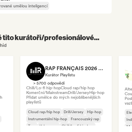
rované umělou inteligencí
é tito kurátoři/profesionálové...
hid
RAP FRANÇAIS 2026 🔥🇫🇷 (Way Records)
Kurátor Playlistu
> 5700 odpovědí
Chill/Lo-fi hip-hop
Cloud rap/hip hop
Alte
Komerční/Mainstream
Drill/Jersey
Hip-hop
Cou
ch
Přidat umělce do mých nejoblíbenějších
Pos
playlistů
vaz
Cloud rap/hip hop
Drill/Jersey
Hip-hop
Ele
Instrumentální hip-hop
Francouzský rap
Ind
Trap
Urban pop
Chill/Lo-fi hip-hop
Me