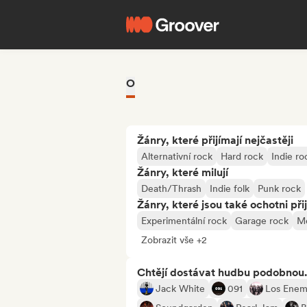
O
Žánry, které přijímají nejčastěji
Alternativní rock
Hard rock
Indie ro
Žánry, které milují
Death/Thrash
Indie folk
Punk rock
Žánry, které jsou také ochotni při
Experimentální rock
Garage rock
Me
Zobrazit vše +2
Chtějí dostávat hudbu podobnou.
Jack White
091
Los Enem