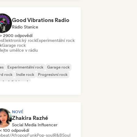
k & Roll/Klasický rock
Good Vibrations Radio
Rádio Stanice
> 2900 odpovědí
es
Elektronický rock
Experimentální rock
k
Garage rock
lejte umělce v rádiu
es
Experimentální rock
Garage rock
rd rock
Indie rock
Progresivní rock
chedelický rock
k & Roll/Klasický rock
NOVÉ
Zhakira Razhé
Social Media Influencer
< 100 odpovědí
obeat/Afropop
Funk
Pop-soul
R&B
Soul