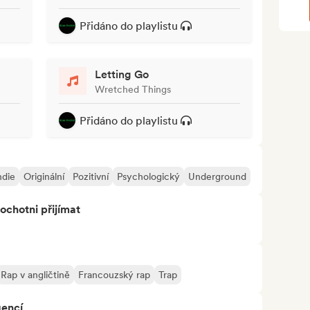
Přidáno do playlistu
Letting Go
Wretched Things
Přidáno do playlistu
ndie
Originální
Pozitivní
Psychologický
Underground
ochotni přijímat
Rap v angličtině
Francouzský rap
Trap
gencí