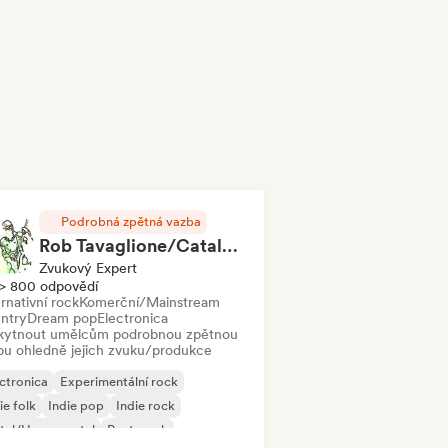
Podrobná zpětná vazba
Rob Tavaglione/Catalyst Recording
Zvukový Expert
> 800 odpovědí
rnativní rock
Komerční/Mainstream
ntry
Dream pop
Electronica
kytnout umělcům podrobnou zpětnou
bu ohledně jejich zvuku/produkce
ctronica
Experimentální rock
ie folk
Indie pop
Indie rock
tal/Heavy metal
Post-punk