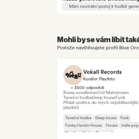
Mám neutrální postoj k hudbě gene
Mohli by se vám líbit tak
Protože navštěvujete profil Blue Orc
Vokall Records
Kurátor Playlistu
> 3500 odpovědí
Bossa nova
Komerční/Mainstream
Taneční hudba
Deep house
Funk
Přidat umělce do mých nejoblíbenější
playlistů
Taneční hudba
Deep house
Funk
Funky/Jackin House
House
Indie pop
Nu-disco/Italo
Pop-soul