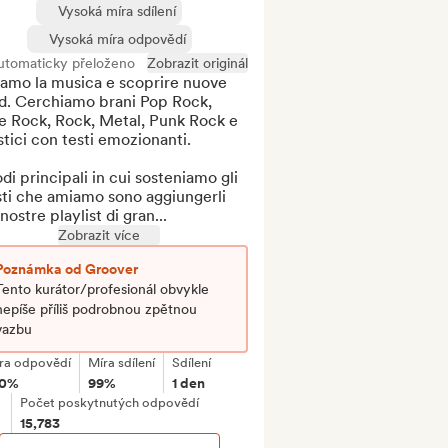
Vysoká míra sdílení
Vysoká míra odpovědí
utomaticky přeloženo
Zobrazit originál
amo la musica e scoprire nuove 
d. Cerchiamo brani Pop Rock, 
e Rock, Rock, Metal, Punk Rock e 
tici con testi emozionanti.

di principali in cui sosteniamo gli 
sti che amiamo sono aggiungerli 
 nostre playlist di gran...
Zobrazit více
Poznámka od Groover
Tento kurátor/profesionál obvykle
nepíše příliš podrobnou zpětnou
vazbu
ra odpovědí
Míra sdílení
Sdílení
00%
99%
1 den
Počet poskytnutých odpovědí
15,783