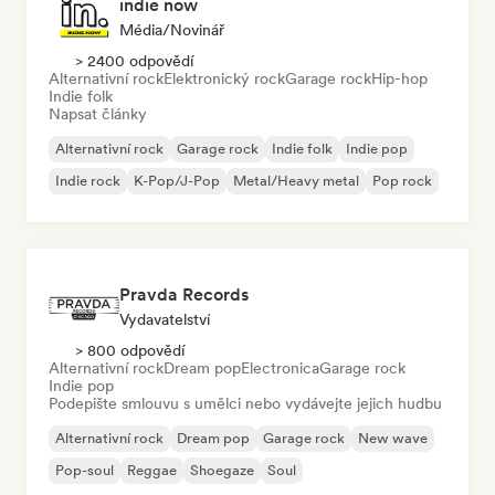
indie now
Média/novinář
> 2400 odpovědí
Alternativní rock
Elektronický rock
Garage rock
Hip-hop
Indie folk
Napsat články
Alternativní rock
Garage rock
Indie folk
Indie pop
Indie rock
K-Pop/J-Pop
Metal/Heavy metal
Pop rock
Pravda Records
Vydavatelství
> 800 odpovědí
Alternativní rock
Dream pop
Electronica
Garage rock
Indie pop
Podepište smlouvu s umělci nebo vydávejte jejich hudbu
Alternativní rock
Dream pop
Garage rock
New wave
Pop-soul
Reggae
Shoegaze
Soul