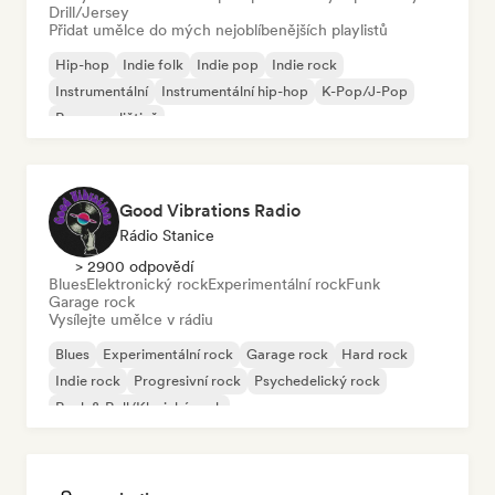
Drill/Jersey
Přidat umělce do mých nejoblíbenějších playlistů
Hip-hop
Indie folk
Indie pop
Indie rock
Instrumentální
Instrumentální hip-hop
K-Pop/J-Pop
Rap v angličtině
Good Vibrations Radio
Rádio Stanice
> 2900 odpovědí
Blues
Elektronický rock
Experimentální rock
Funk
Garage rock
Vysílejte umělce v rádiu
Blues
Experimentální rock
Garage rock
Hard rock
Indie rock
Progresivní rock
Psychedelický rock
Rock & Roll/Klasický rock