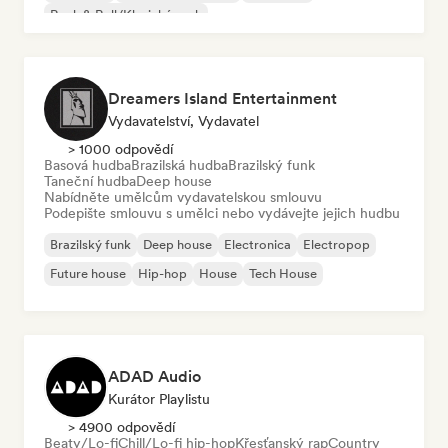
Rock & Roll/Klasický rock
Dreamers Island Entertainment
Vydavatelství, Vydavatel
> 1000 odpovědí
Basová hudba
Brazilská hudba
Brazilský funk
Taneční hudba
Deep house
Nabídněte umělcům vydavatelskou smlouvu
Podepište smlouvu s umělci nebo vydávejte jejich hudbu
Brazilský funk
Deep house
Electronica
Electropop
Future house
Hip-hop
House
Tech House
ADAD Audio
Kurátor Playlistu
> 4900 odpovědí
Beaty/Lo-fi
Chill/Lo-fi hip-hop
Křesťanský rap
Country