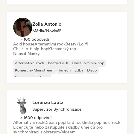
Zoila Antonio
Média/novinář
> 100 odpovědí
Acid house
Alternativní rock
Beaty/Lo-fi
Chill/Lo-fi hip-hop
Křesťanský rap
Napsat články
Alternativní rock
Beaty/Lo-fi
Chill/Lo-fi hip-hop
Komerční/Mainstream
Taneční hudba
Disco
Dream pop
House
Lorenzo Lautz
Supervizor Synchronizace
> 1600 odpovědí
Alternativní rock
Dream pop
Hard rock
Indie pop
Indie rock
Licencujte nebo zastupujte skladby umělců pro
synchronizaci s obrazem/videem