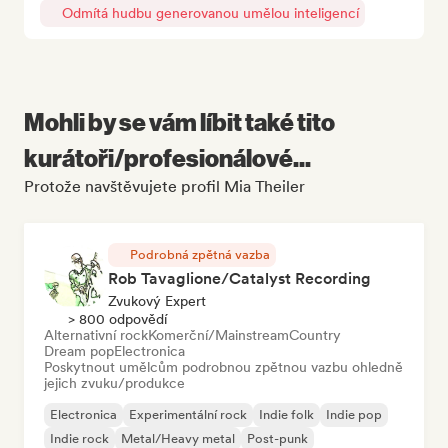
Odmítá hudbu generovanou umělou inteligencí
Mohli by se vám líbit také tito
kurátoři/profesionálové...
Protože navštěvujete profil Mia Theiler
Podrobná zpětná vazba
Rob Tavaglione/Catalyst Recording
Zvukový Expert
> 800 odpovědí
Alternativní rock
Komerční/Mainstream
Country
Dream pop
Electronica
Poskytnout umělcům podrobnou zpětnou vazbu ohledně
jejich zvuku/produkce
Electronica
Experimentální rock
Indie folk
Indie pop
Indie rock
Metal/Heavy metal
Post-punk