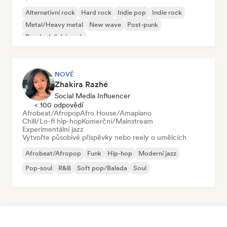
Alternativní rock
Hard rock
Indie pop
Indie rock
Metal/Heavy metal
New wave
Post-punk
Psychedelický rock
NOVÉ
Zhakira Razhé
Social Media Influencer
< 100 odpovědí
Afrobeat/Afropop
Afro House/Amapiano
Chill/Lo-fi hip-hop
Komerční/Mainstream
Experimentální jazz
Vytvořte působivé příspěvky nebo reely o umělcích
Afrobeat/Afropop
Funk
Hip-hop
Moderní jazz
Pop-soul
R&B
Soft pop/Balada
Soul