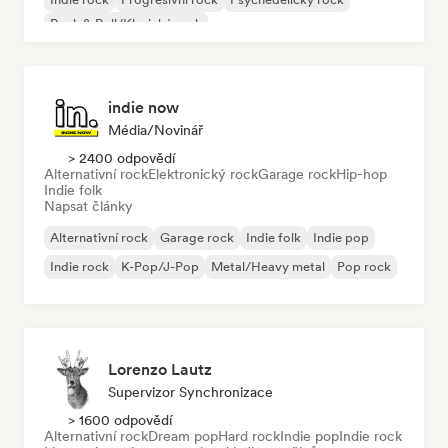
Rock & Roll/Klasický rock
indie now
Média/novinář
> 2400 odpovědí
Alternativní rock
Elektronický rock
Garage rock
Hip-hop
Indie folk
Napsat články
Alternativní rock
Garage rock
Indie folk
Indie pop
Indie rock
K-Pop/J-Pop
Metal/Heavy metal
Pop rock
Lorenzo Lautz
Supervizor Synchronizace
> 1600 odpovědí
Alternativní rock
Dream pop
Hard rock
Indie pop
Indie rock