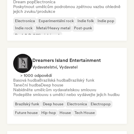
Dream pop
Electronica
Poskytnout umělcům podrobnou zpětnou vazbu ohledně
jejich zvuku/produkce
Electronica
Experimentální rock
Indie folk
Indie pop
Indie rock
Metal/Heavy metal
Post-punk
Rock & Roll/Klasický rock
Dreamers Island Entertainment
Vydavatelství, Vydavatel
> 1000 odpovědí
Basová hudba
Brazilská hudba
Brazilský funk
Taneční hudba
Deep house
Nabídněte umělcům vydavatelskou smlouvu
Podepište smlouvu s umělci nebo vydávejte jejich hudbu
Brazilský funk
Deep house
Electronica
Electropop
Future house
Hip-hop
House
Tech House