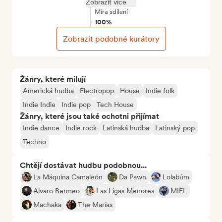
Zobrazit více
Míra sdílení
100%
Zobrazit podobné kurátory
Žánry, které milují
Americká hudba
Electropop
House
Indie folk
Indie Indie
Indie pop
Tech House
Žánry, které jsou také ochotni přijímat
Indie dance
Indie rock
Latinská hudba
Latinský pop
Techno
Chtějí dostávat hudbu podobnou...
La Máquina Camaleón
Da Pawn
Lolabúm
Alvaro Bermeo
Las Ligas Menores
MIEL
Machaka
The Marías