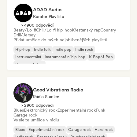
ADAD Audio
Kurátor Playlistu
> 4900 odpovědí
Beaty/Lo-fi
Chill/Lo-fi hip-hop
Křesťanský rap
Country
Drill/Jersey
Přidat umělce do mých nejoblíbenějších playlistů
Hip-hop
Indie folk
Indie pop
Indie rock
Instrumentální
Instrumentální hip-hop
K-Pop/J-Pop
Rap v angličtině
Good Vibrations Radio
Rádio Stanice
> 2900 odpovědí
Blues
Elektronický rock
Experimentální rock
Funk
Garage rock
Vysílejte umělce v rádiu
Blues
Experimentální rock
Garage rock
Hard rock
Indie rock
Progresivní rock
Psychedelický rock