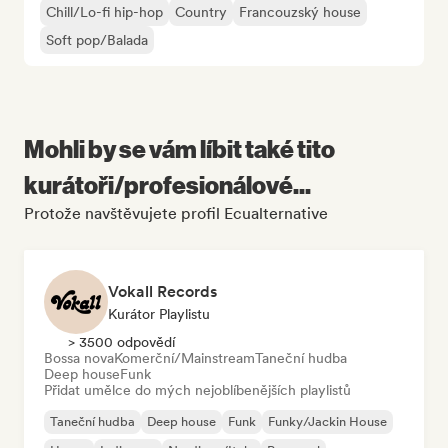
Chill/Lo-fi hip-hop
Country
Francouzský house
Soft pop/Balada
Mohli by se vám líbit také tito
kurátoři/profesionálové...
Protože navštěvujete profil Ecualternative
Vokall Records
Kurátor Playlistu
> 3500 odpovědí
Bossa nova
Komerční/Mainstream
Taneční hudba
Deep house
Funk
Přidat umělce do mých nejoblíbenějších playlistů
Taneční hudba
Deep house
Funk
Funky/Jackin House