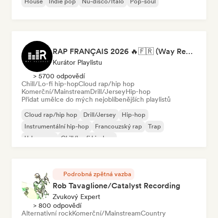
House
Indie pop
Nu-disco/Italo
Pop-soul
RAP FRANÇAIS 2026 🔥🇫🇷 (Way Records)
Kurátor Playlistu
> 5700 odpovědí
Chill/Lo-fi hip-hop
Cloud rap/hip hop
Komerční/Mainstream
Drill/Jersey
Hip-hop
Přidat umělce do mých nejoblíbenějších playlistů
Cloud rap/hip hop
Drill/Jersey
Hip-hop
Instrumentální hip-hop
Francouzský rap
Trap
Urban pop
Chill/Lo-fi hip-hop
Podrobná zpětná vazba
Rob Tavaglione/Catalyst Recording
Zvukový Expert
> 800 odpovědí
Alternativní rock
Komerční/Mainstream
Country