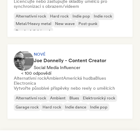
Licencujte nebo zastupujte skladby umělců pro
synchronizaci s obrazem/videem
Alternativní rock
Hard rock
Indie pop
Indie rock
Metal/Heavy metal
New wave
Post-punk
Psychedelický rock
NOVÉ
Joe Donnelly - Content Creator
Social Media Influencer
< 100 odpovědí
Alternativní rock
Ambient
Americká hudba
Blues
Electronica
Vytvořte působivé příspěvky nebo reely o umělcích
Alternativní rock
Ambient
Blues
Elektronický rock
Garage rock
Hard rock
Indie dance
Indie pop