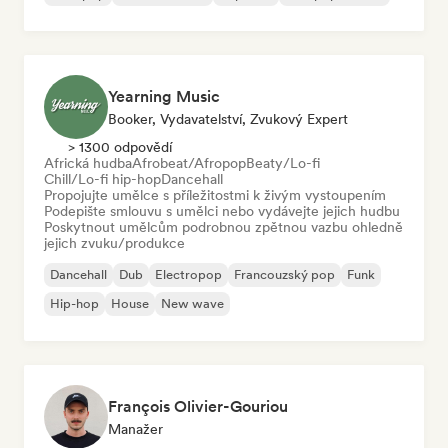
Yearning Music
Booker, Vydavatelství, Zvukový Expert
> 1300 odpovědí
Africká hudba
Afrobeat/Afropop
Beaty/Lo-fi
Chill/Lo-fi hip-hop
Dancehall
Propojujte umělce s příležitostmi k živým vystoupením
Podepište smlouvu s umělci nebo vydávejte jejich hudbu
Poskytnout umělcům podrobnou zpětnou vazbu ohledně
jejich zvuku/produkce
Dancehall
Dub
Electropop
Francouzský pop
Funk
Hip-hop
House
New wave
François Olivier-Gouriou
Manažer