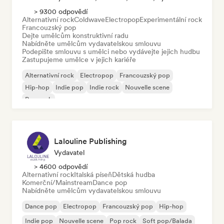
> 9300 odpovědí
Alternativní rock
Coldwave
Electropop
Experimentální rock
Francouzský pop
Dejte umělcům konstruktivní radu
Nabídněte umělcům vydavatelskou smlouvu
Podepište smlouvu s umělci nebo vydávejte jejich hudbu
Zastupujeme umělce v jejich kariéře
Alternativní rock
Electropop
Francouzský pop
Hip-hop
Indie pop
Indie rock
Nouvelle scene
Pop rock
Lalouline Publishing
Vydavatel
> 4600 odpovědí
Alternativní rock
Italská píseň
Dětská hudba
Komerční/Mainstream
Dance pop
Nabídněte umělcům vydavatelskou smlouvu
Dance pop
Electropop
Francouzský pop
Hip-hop
Indie pop
Nouvelle scene
Pop rock
Soft pop/Balada