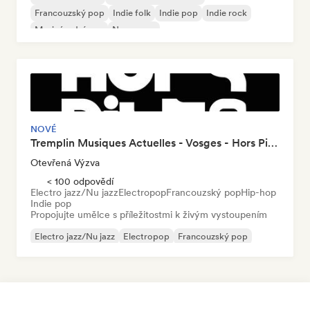
Francouzský pop
Indie folk
Indie pop
Indie rock
Mezinárodní pop
New wave
NOVÉ
Tremplin Musiques Actuelles - Vosges - Hors Piste x Groover
Otevřená Výzva
< 100 odpovědí
Electro jazz/Nu jazz
Electropop
Francouzský pop
Hip-hop
Indie pop
Propojujte umělce s příležitostmi k živým vystoupením
Electro jazz/Nu jazz
Electropop
Francouzský pop
Hip-hop
Indie pop
Indie rock
Nouvelle scene
Pop rock