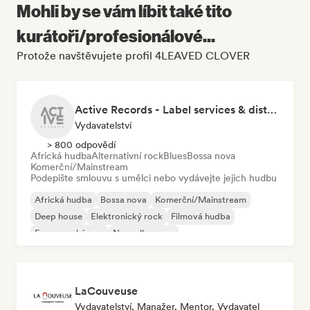
Mohli by se vám líbit také tito
kurátoři/profesionálové...
Protože navštěvujete profil 4LEAVED CLOVER
Active Records - Label services & distribution
Vydavatelství
> 800 odpovědí
Africká hudba
Alternativní rock
Blues
Bossa nova
Komerční/Mainstream
Podepište smlouvu s umělci nebo vydávejte jejich hudbu
Africká hudba
Bossa nova
Komerční/Mainstream
Deep house
Elektronický rock
Filmová hudba
Francouzský pop
Nouvelle scene
LaCouveuse
Vydavatelství, Manažer, Mentor, Vydavatel