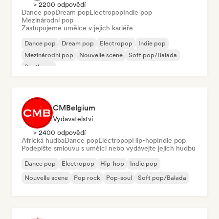
> 2200 odpovědí
Dance pop
Dream pop
Electropop
Indie pop
Mezinárodní pop
Zastupujeme umělce v jejich kariéře
Dance pop
Dream pop
Electropop
Indie pop
Mezinárodní pop
Nouvelle scene
Soft pop/Balada
Synthpop
CMBelgium
Vydavatelství
> 2400 odpovědí
Africká hudba
Dance pop
Electropop
Hip-hop
Indie pop
Podepište smlouvu s umělci nebo vydávejte jejich hudbu
Dance pop
Electropop
Hip-hop
Indie pop
Nouvelle scene
Pop rock
Pop-soul
Soft pop/Balada