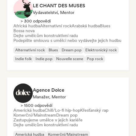
LE CHANT DES MUSES
Vydavatelství, Mentor
> 300 odpovědí
Africká hudba
Alternativní rock
Arabská hudba
Blues
Bossa nova
Dejte umělcům konstruktivní radu
Podepište smlouvu s umělci nebo vydávejte jejich hudbu
Alternativní rock
Blues
Dream pop
Elektronický rock
Indie folk
Indie pop
Nouvelle scene
Pop rock
Agence Dolce
Manažer, Mentor
> 1500 odpovědí
Americká hudba
Chill/Lo-fi hip-hop
Křesťanský rap
Komerční/Mainstream
Dream pop
Zastupujeme umělce v jejich kariéře
Dejte umělcům konstruktivní radu
Americká hudba
Komerční/Mainstream