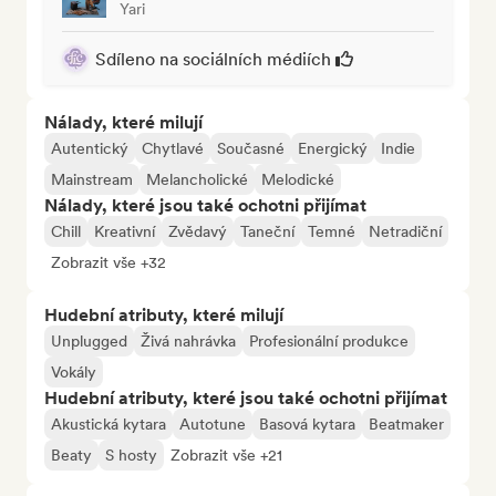
Yari
Sdíleno na sociálních médiích
Nálady, které milují
Autentický
Chytlavé
Současné
Energický
Indie
Mainstream
Melancholické
Melodické
Nálady, které jsou také ochotni přijímat
Chill
Kreativní
Zvědavý
Taneční
Temné
Netradiční
Zobrazit vše +32
Hudební atributy, které milují
Unplugged
Živá nahrávka
Profesionální produkce
Vokály
Hudební atributy, které jsou také ochotni přijímat
Akustická kytara
Autotune
Basová kytara
Beatmaker
Beaty
S hosty
Zobrazit vše +21