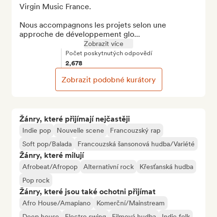
Virgin Music France.

Nous accompagnons les projets selon une 
approche de développement glo...
Zobrazit více
Počet poskytnutých odpovědí
2,678
Zobrazit podobné kurátory
Žánry, které přijímají nejčastěji
Indie pop
Nouvelle scene
Francouzský rap
Soft pop/Balada
Francouzská šansonová hudba/Variété
Žánry, které milují
Afrobeat/Afropop
Alternativní rock
Křesťanská hudba
Pop rock
Žánry, které jsou také ochotni přijímat
Afro House/Amapiano
Komerční/Mainstream
Deep house
Electro swing
Filmová hudba
Indie folk