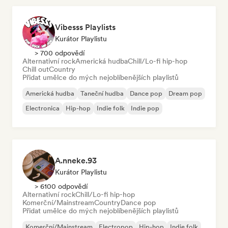
Vibesss Playlists
Kurátor Playlistu
> 700 odpovědí
Alternativní rock
Americká hudba
Chill/Lo-fi hip-hop
Chill out
Country
Přidat umělce do mých nejoblíbenějších playlistů
Americká hudba
Taneční hudba
Dance pop
Dream pop
Electronica
Hip-hop
Indie folk
Indie pop
A.nneke.93
Kurátor Playlistu
> 6100 odpovědí
Alternativní rock
Chill/Lo-fi hip-hop
Komerční/Mainstream
Country
Dance pop
Přidat umělce do mých nejoblíbenějších playlistů
Komerční/Mainstream
Electropop
Hip-hop
Indie folk