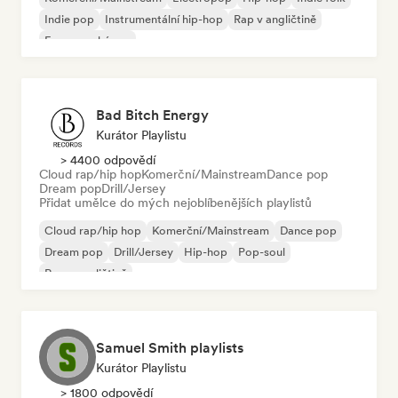
Indie pop
Instrumentální hip-hop
Rap v angličtině
Francouzský rap
Bad Bitch Energy
Kurátor Playlistu
> 4400 odpovědí
Cloud rap/hip hop
Komerční/Mainstream
Dance pop
Dream pop
Drill/Jersey
Přidat umělce do mých nejoblíbenějších playlistů
Cloud rap/hip hop
Komerční/Mainstream
Dance pop
Dream pop
Drill/Jersey
Hip-hop
Pop-soul
Rap v angličtině
Samuel Smith playlists
Kurátor Playlistu
> 1800 odpovědí