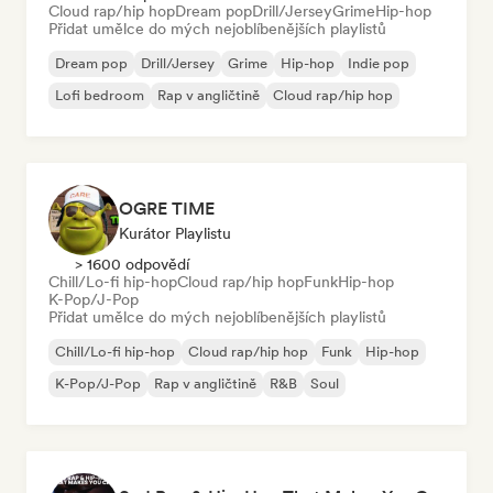
Cloud rap/hip hop
Dream pop
Drill/Jersey
Grime
Hip-hop
Přidat umělce do mých nejoblíbenějších playlistů
Dream pop
Drill/Jersey
Grime
Hip-hop
Indie pop
Lofi bedroom
Rap v angličtině
Cloud rap/hip hop
OGRE TIME
Kurátor Playlistu
> 1600 odpovědí
Chill/Lo-fi hip-hop
Cloud rap/hip hop
Funk
Hip-hop
K-Pop/J-Pop
Přidat umělce do mých nejoblíbenějších playlistů
Chill/Lo-fi hip-hop
Cloud rap/hip hop
Funk
Hip-hop
K-Pop/J-Pop
Rap v angličtině
R&B
Soul