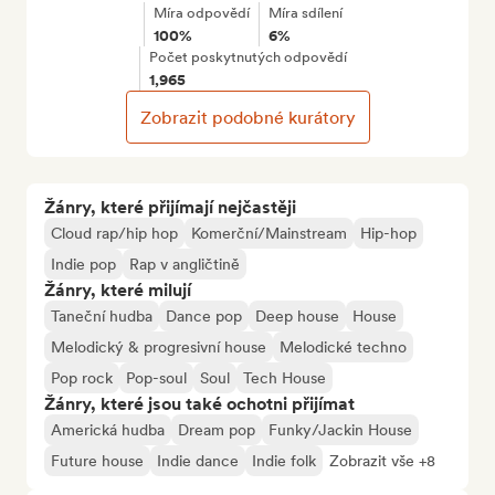
Míra odpovědí
Míra sdílení
100%
6%
Počet poskytnutých odpovědí
1,965
Zobrazit podobné kurátory
Žánry, které přijímají nejčastěji
Cloud rap/hip hop
Komerční/Mainstream
Hip-hop
Indie pop
Rap v angličtině
Žánry, které milují
Taneční hudba
Dance pop
Deep house
House
Melodický & progresivní house
Melodické techno
Pop rock
Pop-soul
Soul
Tech House
Žánry, které jsou také ochotni přijímat
Americká hudba
Dream pop
Funky/Jackin House
Future house
Indie dance
Indie folk
Zobrazit vše +8