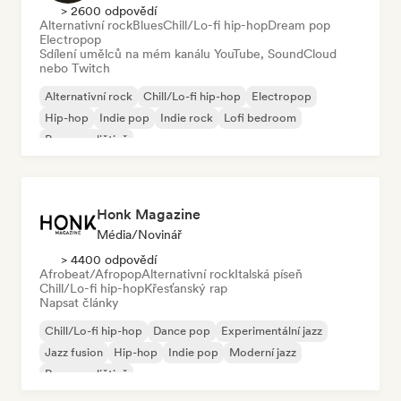
> 2600 odpovědí
Alternativní rock
Blues
Chill/Lo-fi hip-hop
Dream pop
Electropop
Sdílení umělců na mém kanálu YouTube, SoundCloud
nebo Twitch
Alternativní rock
Chill/Lo-fi hip-hop
Electropop
Hip-hop
Indie pop
Indie rock
Lofi bedroom
Rap v angličtině
Honk Magazine
Média/novinář
> 4400 odpovědí
Afrobeat/Afropop
Alternativní rock
Italská píseň
Chill/Lo-fi hip-hop
Křesťanský rap
Napsat články
Chill/Lo-fi hip-hop
Dance pop
Experimentální jazz
Jazz fusion
Hip-hop
Indie pop
Moderní jazz
Rap v angličtině