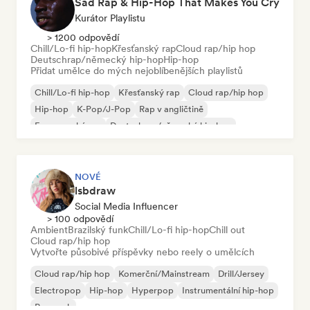
Sad Rap & Hip-Hop That Makes You Cry
Kurátor Playlistu
> 1200 odpovědí
Chill/Lo-fi hip-hop
Křesťanský rap
Cloud rap/hip hop
Deutschrap/německý hip-hop
Hip-hop
Přidat umělce do mých nejoblíbenějších playlistů
Chill/Lo-fi hip-hop
Křesťanský rap
Cloud rap/hip hop
Hip-hop
K-Pop/J-Pop
Rap v angličtině
Francouzský rap
Deutschrap/německý hip-hop
NOVÉ
lsbdraw
Social Media Influencer
> 100 odpovědí
Ambient
Brazilský funk
Chill/Lo-fi hip-hop
Chill out
Cloud rap/hip hop
Vytvořte působivé příspěvky nebo reely o umělcích
Cloud rap/hip hop
Komerční/Mainstream
Drill/Jersey
Electropop
Hip-hop
Hyperpop
Instrumentální hip-hop
Pop rock