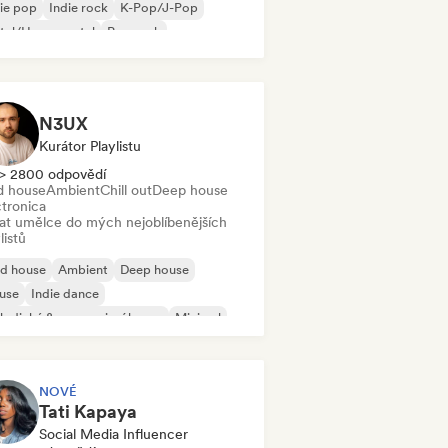
ie pop
Indie rock
K-Pop/J-Pop
tal/Heavy metal
Pop rock
N3UX
Kurátor Playlistu
> 2800 odpovědí
d house
Ambient
Chill out
Deep house
ctronica
dat umělce do mých nejoblíbenějších
listů
id house
Ambient
Deep house
use
Indie dance
odický & progresivní house
Minimal
ganic House/Downtempo
NOVÉ
Tati Kapaya
Social Media Influencer