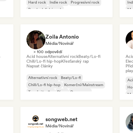
Hard rock
Indie rock
Progresivní rock
Ind
Psychedelický rock
Me
Rock & Roll/Klasický rock
Zoila Antonio
Média/novinář
> 100 odpovědí
a
Acid house
Alternativní rock
Beaty/Lo-fi
Aci
Chill/Lo-fi hip-hop
Křesťanský rap
Ele
Napsat články
Při
play
Alternativní rock
Beaty/Lo-fi
Ac
Chill/Lo-fi hip-hop
Komerční/Mainstream
Ho
Taneční hudba
Disco
Dream pop
Mel
House
Or
songweb.net
Média/novinář