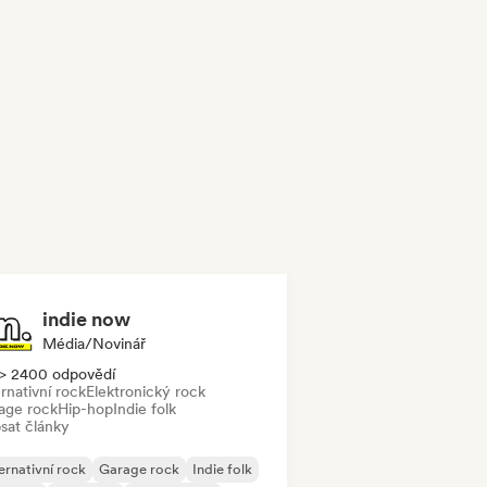
indie now
Média/novinář
> 2400 odpovědí
rnativní rock
Elektronický rock
age rock
Hip-hop
Indie folk
sat články
ernativní rock
Garage rock
Indie folk