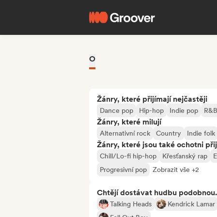
O
Žánry, které přijímají nejčastěji
Dance pop
Hip-hop
Indie pop
R&
Žánry, které milují
Alternativní rock
Country
Indie folk
Žánry, které jsou také ochotni při
Chill/Lo-fi hip-hop
Křesťanský rap
E
Progresivní pop
Zobrazit vše +2
Chtějí dostávat hudbu podobnou.
Talking Heads
Kendrick Lamar