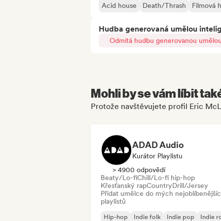
Acid house
Death/Thrash
Filmová 
Hudba generovaná umělou inteli
Odmítá hudbu generovanou umělou 
Mohli by se vám líbit tak
Protože navštěvujete profil Eric McL
ADAD Audio
Kurátor Playlistu
> 4900 odpovědí
Beaty/Lo-fi
Chill/Lo-fi hip-hop
Křesťanský rap
Country
Drill/Jersey
Přidat umělce do mých nejoblíbenější
playlistů
Hip-hop
Indie folk
Indie pop
Indie r