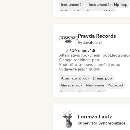
Instrumentální
Instrumentální hip-hop
K-Pop/J-Pop
Rap v angličtině
Pravda Records
Vydavatelství
> 800 odpovědí
Alternativní rock
Dream pop
Electronic
Garage rock
Indie pop
Podepište smlouvu s umělci nebo
vydávejte jejich hudbu
Alternativní rock
Dream pop
Garage rock
New wave
Pop-soul
Reggae
Shoegaze
Soul
Lorenzo Lautz
Supervizor Synchronizace