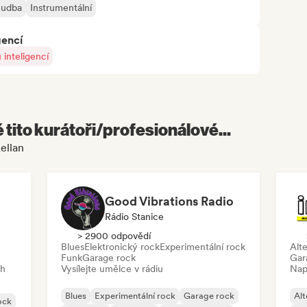
hudba
Instrumentální
gencí
inteligencí
é tito kurátoři/profesionálové...
ellan
Good Vibrations Radio
Rádio Stanice
> 2900 odpovědí
Blues
Elektronický rock
Experimentální rock
Alte
Funk
Garage rock
Gar
ch
Vysílejte umělce v rádiu
Nap
Blues
Experimentální rock
Garage rock
Alt
ock