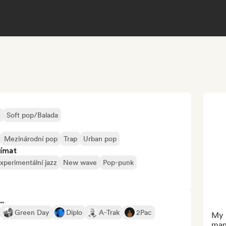
B
Soft pop/Balada
Mezinárodní pop
Trap
Urban pop
jímat
xperimentální jazz
New wave
Pop-punk
..
Green Day
Diplo
A-Trak
2Pac
My l
mani