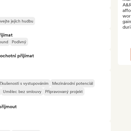
A&R
affo
work
vejte jejich hudbu
gai
duri
ijímat
ound
Podivný
ochotni přijímat
Zkušenosti s vystupováním
Mezinárodní potenciál
Umělec bez smlouvy
Připravovaný projekt
přijmout