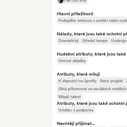
Fall Out Boy
Hlavní příležitosti
Podepište smlouvu s umělci nebo vydá
Nálady, které jsou také ochotni př
Dramatický
Střední tempo
Undergr
Hudební atributy, které jsou také 
Hotové skladby
Atributy, které milují
K dispozici na Spotify
Raný projekt
Silná přítomnost na sociálních médiích
Mladý talent
Atributy, které jsou také ochotni 
Umělec s podporou
Nechtějí přijímat...