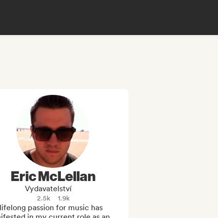
Eric McLellan
Vydavatelství
2.5k
1.9k
ifelong passion for music has 
fested in my current role as an 