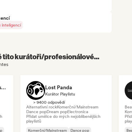
gencí
inteligencí
é tito kurátoři/profesionálové...
ntes
New Female Pop Artists 2026
Lost Panda
Kurátor Playlistu
> 9400 odpovědí
Alternativní rock
Komerční/Mainstream
Bea
Dance pop
Dream pop
Electronica
Kom
ch
Přidat umělce do mých nejoblíbenějších
Při
playlistů
play
op
Komerční/Mainstream
Dance pop
Bea