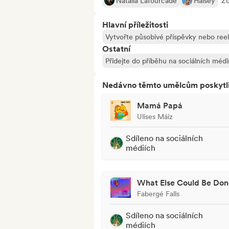
Natalia Lafourcade
Halsey
Zo
Hlavní příležitosti
Vytvořte působivé příspěvky nebo ree
Ostatní
Přidejte do příběhu na sociálních médi
Nedávno těmto umělcům poskytli p
Mamá Papá
Ulises Máiz
Sdíleno na sociálních
médiích
What Else Could Be Don
Fabergé Falls
Sdíleno na sociálních
médiích