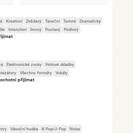
né
Kreativní
Zvědavý
Taneční
Temné
Dramatický
die
Intenzivní
Snový
Poutavý
Podivný
ijímat
ra
Elektronické zvuky
Hotové skladby
tezátory
Všechny formáty
Vokály
ochotni přijímat
ntry
Vánoční hudba
K-Pop/J-Pop
Noise