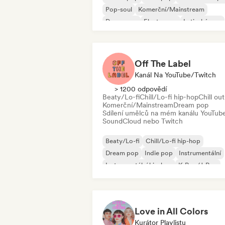
Pop-soul
Komerční/Mainstream
Dance pop
Electropop
Latinský pop
Off The Label
Kanál Na YouTube/Twitch
> 1200 odpovědí
Beaty/Lo-fi
Chill/Lo-fi hip-hop
Chill out
Komerční/Mainstream
Dream pop
Sdílení umělců na mém kanálu YouTub
SoundCloud nebo Twitch
Beaty/Lo-fi
Chill/Lo-fi hip-hop
Dream pop
Indie pop
Instrumentální
Instrumentální hip-hop
K-Pop/J-Pop
Pop-soul
Love in All Colors
Kurátor Playlistu