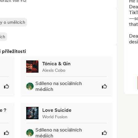
brazit vše +12
Hi! 
Deal
TikT
—so
ly o umělcích
that
Deal
ích
des
říležitosti
Tónica & Gin
Alexis Cobo
Sdíleno na sociálních
médiích
e ?
Love Suicide
World Fusion
Sdíleno na sociálních
médiích