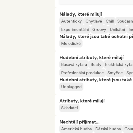
Nálady, které milují
Autentický
Chytlavé
Chill
Součas
Experimentální
Groovy
Unikátní
In
Nálady, které jsou také ochotni př
Melodické
Hudební atributy, které milují
Basová kytara
Beaty
Elektrická kyta
Profesionální produkce
Smyčce
Syn
Hudební atributy, které jsou také 
Unplugged
Atributy, které milují
Skladatel
Nechtějí přijímat...
Americká hudba
Dětská hudba
Cou