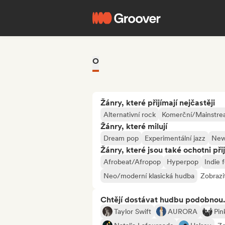
O
Žánry, které přijímají nejčastěji
Alternativní rock
Komerční/Mainstr
Žánry, které milují
Dream pop
Experimentální jazz
New
Žánry, které jsou také ochotni při
Afrobeat/Afropop
Hyperpop
Indie f
Neo/moderní klasická hudba
Zobrazi
Chtějí dostávat hudbu podobnou.
Taylor Swift
AURORA
Pin