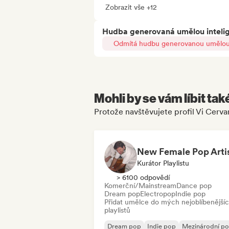
Zobrazit vše +12
Hudba generovaná umělou inteli
Odmítá hudbu generovanou umělou 
Mohli by se vám líbit tak
Protože navštěvujete profil Vi Cerva
Kurátor Playlistu
> 6100 odpovědí
Komerční/Mainstream
Dance pop
Dream pop
Electropop
Indie pop
Přidat umělce do mých nejoblíbenější
playlistů
Dream pop
Indie pop
Mezinárodní p