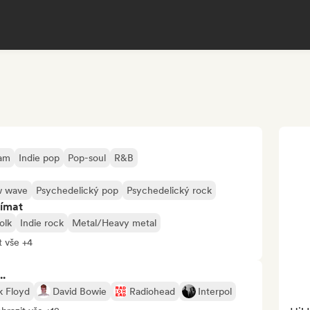
eam
Indie pop
Pop-soul
R&B
 wave
Psychedelický pop
Psychedelický rock
jímat
olk
Indie rock
Metal/Heavy metal
t vše +4
..
k Floyd
David Bowie
Radiohead
Interpol