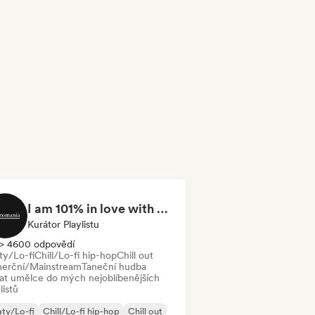
I am 101% in love with you
Kurátor Playlistu
> 4600 odpovědí
ty/Lo-fi
Chill/Lo-fi hip-hop
Chill out
erční/Mainstream
Taneční hudba
dat umělce do mých nejoblíbenějších
listů
ty/Lo-fi
Chill/Lo-fi hip-hop
Chill out