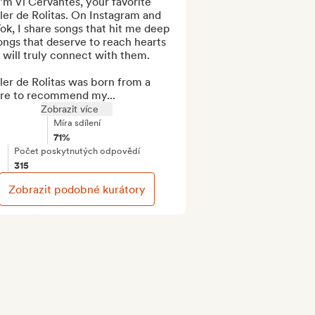
I’m Vi Cervantes, your favorite 
er de Rolitas. On Instagram and 
ok, I share songs that hit me deep
ngs that deserve to reach hearts 
 will truly connect with them.

er de Rolitas was born from a 
ire to recommend my...
Zobrazit více
Míra sdílení
71%
Počet poskytnutých odpovědí
315
Zobrazit podobné kurátory