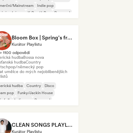
merční/Mainstream
Indie pop
zinárodní pop
K-Pop/J-Pop
Pop-soul
Bloom Box | Spring’s freshest tracks
Kurátor Playlistu
> 1100 odpovědí
rická hudba
Bossa nova
sťanská hudba
Country
tschpop/německý pop
dat umělce do mých nejoblíbenějších
listů
erická hudba
Country
Disco
eam pop
Funky/Jackin House
ie folk
Indie pop
Pop-soul
CLEAN SONGS PLAYLIST
Kurátor Playlistu