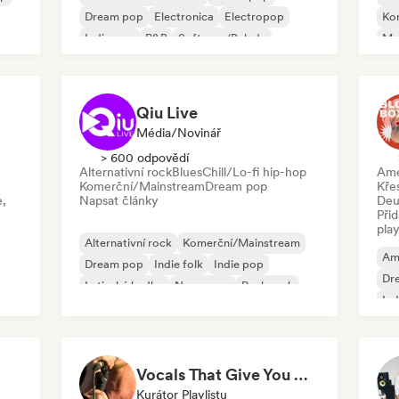
Dream pop
Electronica
Electropop
Ko
Indie pop
R&B
Soft pop/Balada
Me
Qiu Live
Média/novinář
> 600 odpovědí
Alternativní rock
Blues
Chill/Lo-fi hip-hop
Ame
Komerční/Mainstream
Dream pop
Kře
e,
Napsat články
Deu
Při
play
Alternativní rock
Komerční/Mainstream
Am
Dream pop
Indie folk
Indie pop
Dr
Latinská hudba
New wave
Punk rock
Ind
Vocals That Give You Chills
Kurátor Playlistu