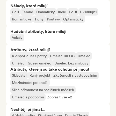
Nálady, které milují
Chill
Temné
Dramatický
Indie
Lo-fi
Uklidňující
Romantické
Tichý
Poutavý
Optimistický
Hudební atributy, které milují
Vokály
Atributy, které milují
K dispozici na Spotify
Umělec BIPOC
Umělec
Umělec
Queer umělec
Umělec bez smlouvy
Atributy, které jsou také ochotni přijmout
Skladatel
Raný projekt
Zkušenosti s vystupováním
Mezinárodní potenciál
Silná přítomnost na sociálních médiích
Umělec s podporou
Zobrazit vše +2
Nechtějí přijímat...
Africká hudba
Křesťanský rap
Death/Thrash