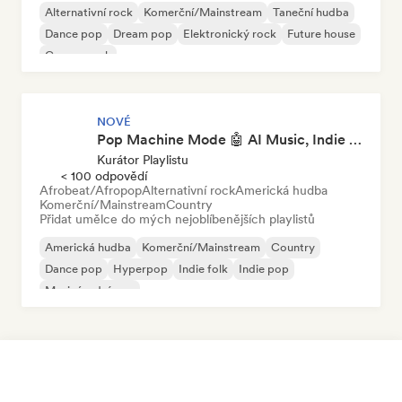
Alternativní rock
Komerční/Mainstream
Taneční hudba
Dance pop
Dream pop
Elektronický rock
Future house
Garage rock
NOVÉ
Pop Machine Mode 🤖 AI Music, Indie Pop & Dream Pop
Kurátor Playlistu
< 100 odpovědí
Afrobeat/Afropop
Alternativní rock
Americká hudba
Komerční/Mainstream
Country
Přidat umělce do mých nejoblíbenějších playlistů
Americká hudba
Komerční/Mainstream
Country
Dance pop
Hyperpop
Indie folk
Indie pop
Mezinárodní pop