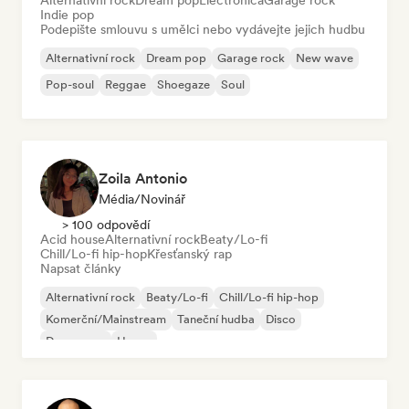
Alternativní rock
Dream pop
Electronica
Garage rock
Indie pop
Podepište smlouvu s umělci nebo vydávejte jejich hudbu
Alternativní rock
Dream pop
Garage rock
New wave
Pop-soul
Reggae
Shoegaze
Soul
Zoila Antonio
Média/novinář
> 100 odpovědí
Acid house
Alternativní rock
Beaty/Lo-fi
Chill/Lo-fi hip-hop
Křesťanský rap
Napsat články
Alternativní rock
Beaty/Lo-fi
Chill/Lo-fi hip-hop
Komerční/Mainstream
Taneční hudba
Disco
Dream pop
House