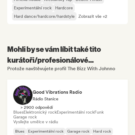
Experimentální rock
Hardcore
Hard dance/hardcore/hardstyle
Zobrazit vše +2
Mohli by se vám líbit také tito
kurátoři/profesionálové...
Protože navštěvujete profil The Bizz With Johnno
Good Vibrations Radio
Rádio Stanice
> 2900 odpovědí
Blues
Elektronický rock
Experimentální rock
Funk
Garage rock
Vysílejte umělce v rádiu
Blues
Experimentální rock
Garage rock
Hard rock