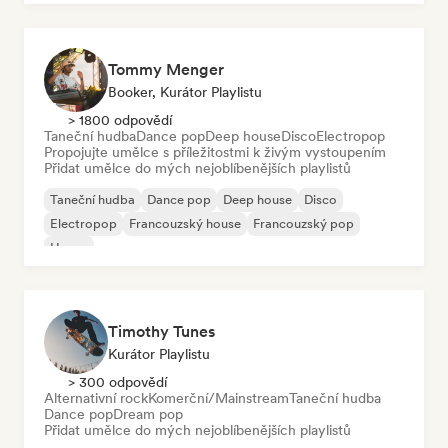
Tommy Menger
Booker, Kurátor Playlistu
> 1800 odpovědí
Taneční hudba
Dance pop
Deep house
Disco
Electropop
Propojujte umělce s příležitostmi k živým vystoupením
Přidat umělce do mých nejoblíbenějších playlistů
Taneční hudba
Dance pop
Deep house
Disco
Electropop
Francouzský house
Francouzský pop
House
Timothy Tunes
Kurátor Playlistu
> 300 odpovědí
Alternativní rock
Komerční/Mainstream
Taneční hudba
Dance pop
Dream pop
Přidat umělce do mých nejoblíbenějších playlistů