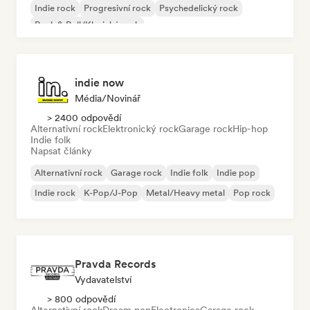
Indie rock
Progresivní rock
Psychedelický rock
Rock & Roll/Klasický rock
indie now
Média/novinář
> 2400 odpovědí
Alternativní rock
Elektronický rock
Garage rock
Hip-hop
Indie folk
Napsat články
Alternativní rock
Garage rock
Indie folk
Indie pop
Indie rock
K-Pop/J-Pop
Metal/Heavy metal
Pop rock
Pravda Records
Vydavatelství
> 800 odpovědí