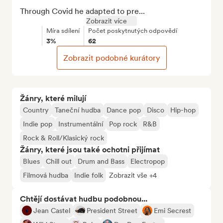
Through Covid he adapted to pre...
Zobrazit více
Míra sdílení
Počet poskytnutých odpovědí
3%
62
Zobrazit podobné kurátory
Žánry, které milují
Country
Taneční hudba
Dance pop
Disco
Hip-hop
Indie pop
Instrumentální
Pop rock
R&B
Rock & Roll/Klasický rock
Žánry, které jsou také ochotni přijímat
Blues
Chill out
Drum and Bass
Electropop
Filmová hudba
Indie folk
Zobrazit vše +4
Chtějí dostávat hudbu podobnou...
Jean Castel
President Street
Emi Secrest