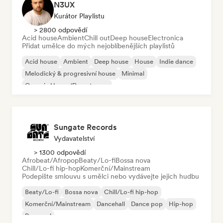
N3UX
Kurátor Playlistu
> 2800 odpovědí
Acid house
Ambient
Chill out
Deep house
Electronica
Přidat umělce do mých nejoblíbenějších playlistů
Acid house
Ambient
Deep house
House
Indie dance
Melodický & progresivní house
Minimal
Organic House/Downtempo
Sungate Records
Vydavatelství
> 1300 odpovědí
Afrobeat/Afropop
Beaty/Lo-fi
Bossa nova
Chill/Lo-fi hip-hop
Komerční/Mainstream
Podepište smlouvu s umělci nebo vydávejte jejich hudbu
Beaty/Lo-fi
Bossa nova
Chill/Lo-fi hip-hop
Komerční/Mainstream
Dancehall
Dance pop
Hip-hop
Pop-soul