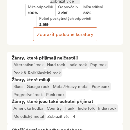
Zobrazit více
Míra odpovědí
Odpovědi v
Míra sdílení
100%
3 dní
86%
Počet poskytnutých odpovědí
2,169
Zobrazit podobné kurátory
Žánry, které přijímají nejčastěji
Alternativní rock
Hard rock
Indie rock
Pop rock
Rock & Roll/Klasický rock
Žánry, které milují
Blues
Garage rock
Metal/Heavy metal
Pop-punk
Progresivní rock
Punk rock
Žánry, které jsou také ochotni přijímat
Americká hudba
Country
Funk
Indie folk
Indie rock
Melodický metal
Zobrazit vše +4