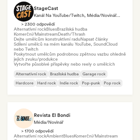
StageCast
Kanál Na YouTube/Twitch, Média/novinář, Mentor, Social Media Influencer, Zvukový Expert
> 2300 odpovědí
Alternativní rock
Blues
Brazilská hudba
Komerční/Mainstream
Death/Thrash
Dejte umělcům konstruktivní radu
Napsat články
Sdílení umělců na mém kanálu YouTube, SoundCloud
nebo Twitch
Poskytnout umělcům podrobnou zpětnou vazbu ohledně
jejich zvuku/produkce
Vytvořte působivé příspěvky nebo reely o umělcích
Alternativní rock
Brazilská hudba
Garage rock
Hardcore
Hard rock
Indie rock
Pop-punk
Pop rock
Revista El Bondi
Média/novinář
> 1700 odpovědí
Alternativní rock
Ambient
Blues
Komerční/Mainstream