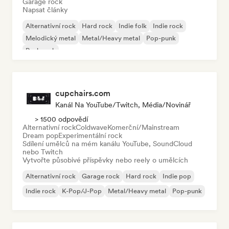
Garage rock
Napsat články
Alternativní rock
Hard rock
Indie folk
Indie rock
Melodický metal
Metal/Heavy metal
Pop-punk
Punk rock
cupchairs.com
Kanál Na YouTube/Twitch, Média/novinář
> 1500 odpovědí
Alternativní rock
Coldwave
Komerční/Mainstream
Dream pop
Experimentální rock
Sdílení umělců na mém kanálu YouTube, SoundCloud
nebo Twitch
Vytvořte působivé příspěvky nebo reely o umělcích
Alternativní rock
Garage rock
Hard rock
Indie pop
Indie rock
K-Pop/J-Pop
Metal/Heavy metal
Pop-punk