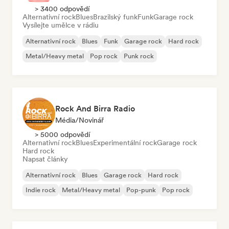
> 3400 odpovědí
Alternativní rock
Blues
Brazilský funk
Funk
Garage rock
Vysílejte umělce v rádiu
Alternativní rock
Blues
Funk
Garage rock
Hard rock
Metal/Heavy metal
Pop rock
Punk rock
Rock And Birra Radio
Média/novinář
> 5000 odpovědí
Alternativní rock
Blues
Experimentální rock
Garage rock
Hard rock
Napsat články
Alternativní rock
Blues
Garage rock
Hard rock
Indie rock
Metal/Heavy metal
Pop-punk
Pop rock