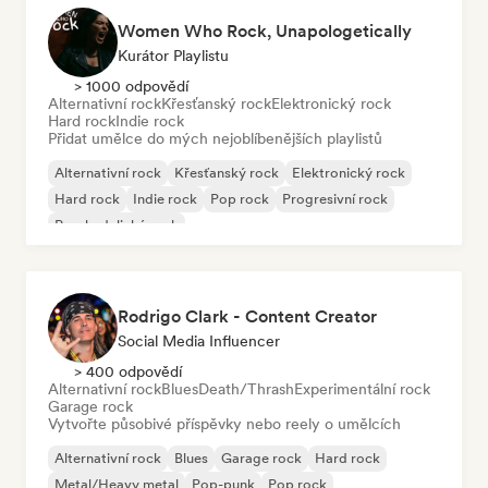
Women Who Rock, Unapologetically
Kurátor Playlistu
> 1000 odpovědí
Alternativní rock
Křesťanský rock
Elektronický rock
Hard rock
Indie rock
Přidat umělce do mých nejoblíbenějších playlistů
Alternativní rock
Křesťanský rock
Elektronický rock
Hard rock
Indie rock
Pop rock
Progresivní rock
Psychedelický rock
Rodrigo Clark - Content Creator
Social Media Influencer
> 400 odpovědí
Alternativní rock
Blues
Death/Thrash
Experimentální rock
Garage rock
Vytvořte působivé příspěvky nebo reely o umělcích
Alternativní rock
Blues
Garage rock
Hard rock
Metal/Heavy metal
Pop-punk
Pop rock