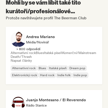
Mohli by se vám líbit také tito
kurátoři/profesionálové...
Protože navštěvujete profil The Beerman Club
Andrea Mariano
Média/novinář
> 800 odpovědí
Alternativní rock
Blues
Italská píseň
Komerční/Mainstream
Death/Thrash
Napsat články
Alternativní rock
Blues
Italská píseň
Dream pop
Elektronický rock
Hard rock
Indie folk
Indie pop
Juanjo Montesano / El Reverendo
Rádio Stanice