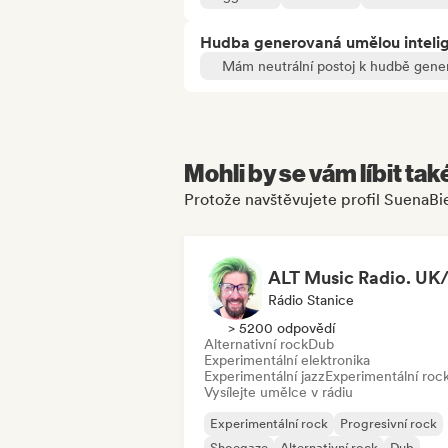
Hudba generovaná umělou inteli
Mám neutrální postoj k hudbě gene
Mohli by se vám líbit tak
Protože navštěvujete profil SuenaBi
Rádio Stanice
> 5200 odpovědí
Alternativní rock
Dub
Experimentální elektronika
Experimentální jazz
Experimentální roc
Vysílejte umělce v rádiu
Experimentální rock
Progresivní rock
Shoegaze
Alternativní rock
Dub