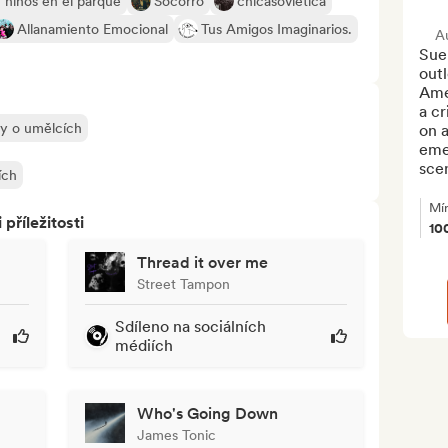
 niños en el parque
Socorro
chicasoviética
Allanamiento Emocional
Tus Amigos Imaginarios.
A
Sue
outl
Ame
a cr
ly o umělcích
on a
eme
scen
ích
Mí
říležitosti
10
Thread it over me
Street Tampon
Sdíleno na sociálních
médiích
Who's Going Down
James Tonic