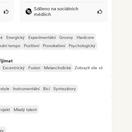
Sdíleno na sociálních
médiích
né
Energický
Experimentální
Groovy
Hardcore
ední tempo
Pozitivní
Provokativní
Psychologický
ijímat
Excentrický
Fusion
Melancholické
Zobrazit vše +5
style
Instrumentální
Bicí
Syntezátory
rojekt
Mladý talent
ky