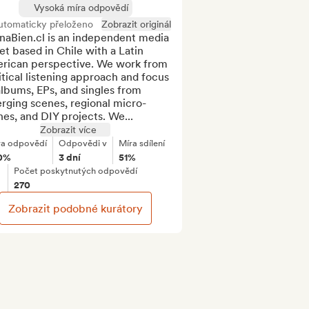
Vysoká míra odpovědí
utomaticky přeloženo
Zobrazit originál
naBien.cl is an independent media 
et based in Chile with a Latin 
rican perspective. We work from 
itical listening approach and focus 
lbums, EPs, and singles from 
rging scenes, regional micro-
es, and DIY projects. We...
Zobrazit více
ra odpovědí
Odpovědi v
Míra sdílení
0%
3 dní
51%
Počet poskytnutých odpovědí
270
Zobrazit podobné kurátory