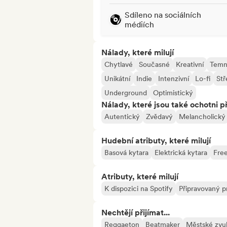
Sdíleno na sociálních
médiích
Nálady, které milují
Chytlavé
Současné
Kreativní
Tem
Unikátní
Indie
Intenzivní
Lo-fi
Stř
Underground
Optimistický
Nálady, které jsou také ochotni př
Autentický
Zvědavý
Melancholický
Hudební atributy, které milují
Basová kytara
Elektrická kytara
Free
Atributy, které milují
K dispozici na Spotify
Připravovaný p
Nechtějí přijímat...
Reggaeton
Beatmaker
Městské zvu