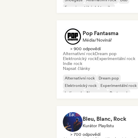
Experimentální elektronika
Experimentální jazz
Garage rock
Pop Fantasma
Média/novinář
> 900 odpovědí
Alternativní rock
Dream pop
Elektronický rock
Experimentální rock
Indie rock
Napsat články
Alternativní rock
Dream pop
Elektronický rock
Experimentální rock
Indie rock
New wave
Post-punk
Post rock
Bleu, Blanc, Rock
Kurátor Playlistu
> 700 odpovědí