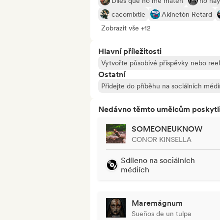
Diles que no me maten
no hay
cacomixtle
Akinetón Retard
Zobrazit vše +12
Hlavní příležitosti
Vytvořte působivé příspěvky nebo ree
Ostatní
Přidejte do příběhu na sociálních médi
Nedávno těmto umělcům poskytli p
SOMEONEUKNOW
CONOR KINSELLA
Sdíleno na sociálních
médiích
Maremágnum
Sueños de un tulpa