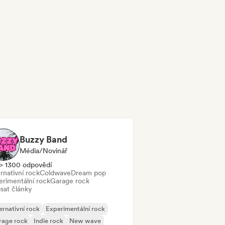
Buzzy Band
Média/novinář
> 1300 odpovědí
rnativní rock
Coldwave
Dream pop
erimentální rock
Garage rock
sat články
ernativní rock
Experimentální rock
rage rock
Indie rock
New wave