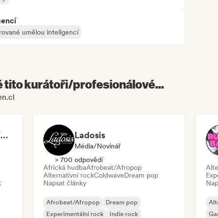
gencí
rované umělou inteligencí
é tito kurátoři/profesionálové...
en.cl
ALT Music Radio. UK/USA
Ladosis
Média/novinář
> 700 odpovědí
Africká hudba
Afrobeat/Afropop
Alte
Alternativní rock
Coldwave
Dream pop
Exp
k
Napsat články
Nap
Afrobeat/Afropop
Dream pop
Alt
Experimentální rock
Indie rock
Ga