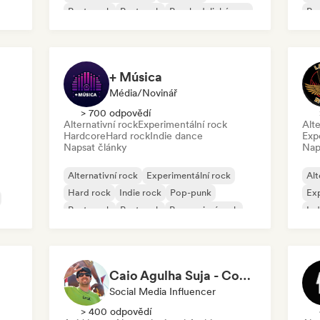
Post-punk
Post rock
Psychedelický pop
Po
Psychedelický rock
+ Música
Média/novinář
> 700 odpovědí
Alternativní rock
Experimentální rock
Alte
Hardcore
Hard rock
Indie dance
Exp
Napsat články
Nap
Alternativní rock
Experimentální rock
Alt
Hard rock
Indie rock
Pop-punk
Exp
Post-punk
Post rock
Progresivní rock
Ind
Caio Agulha Suja - Content Creator
Social Media Influencer
> 400 odpovědí