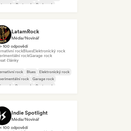
st-punk
Post rock
Punk rock
LatamRock
Média/novinář
> 100 odpovědí
rnativní rock
Blues
Elektronický rock
erimentální rock
Garage rock
sat články
ernativní rock
Blues
Elektronický rock
erimentální rock
Garage rock
ie rock
Pop-punk
Post-punk
Indie Spotlight
Média/novinář
< 100 odpovědí