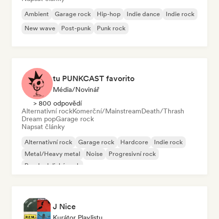
Ambient
Garage rock
Hip-hop
Indie dance
Indie rock
New wave
Post-punk
Punk rock
tu PUNKCAST favorito
Média/novinář
> 800 odpovědí
Alternativní rock
Komerční/Mainstream
Death/Thrash
Dream pop
Garage rock
Napsat články
Alternativní rock
Garage rock
Hardcore
Indie rock
Metal/Heavy metal
Noise
Progresivní rock
Psychedelický rock
J Nice
Kurátor Playlistu