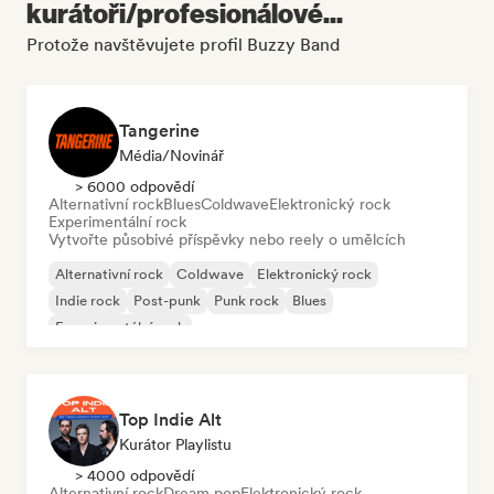
kurátoři/profesionálové...
Protože navštěvujete profil Buzzy Band
Tangerine
Média/novinář
> 6000 odpovědí
Alternativní rock
Blues
Coldwave
Elektronický rock
Experimentální rock
Vytvořte působivé příspěvky nebo reely o umělcích
Alternativní rock
Coldwave
Elektronický rock
Indie rock
Post-punk
Punk rock
Blues
Experimentální rock
Top Indie Alt
Kurátor Playlistu
> 4000 odpovědí
Alternativní rock
Dream pop
Elektronický rock