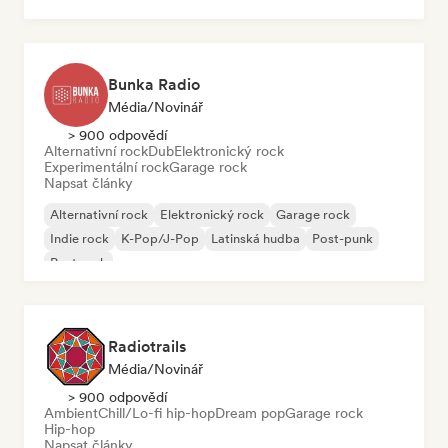
Rock & Roll/Klasický rock
Bunka Radio
Média/novinář
> 900 odpovědí
Alternativní rock
Dub
Elektronický rock
Experimentální rock
Garage rock
Napsat články
Alternativní rock
Elektronický rock
Garage rock
Indie rock
K-Pop/J-Pop
Latinská hudba
Post-punk
Post rock
Radiotrails
Média/novinář
> 900 odpovědí
Ambient
Chill/Lo-fi hip-hop
Dream pop
Garage rock
Hip-hop
Napsat články