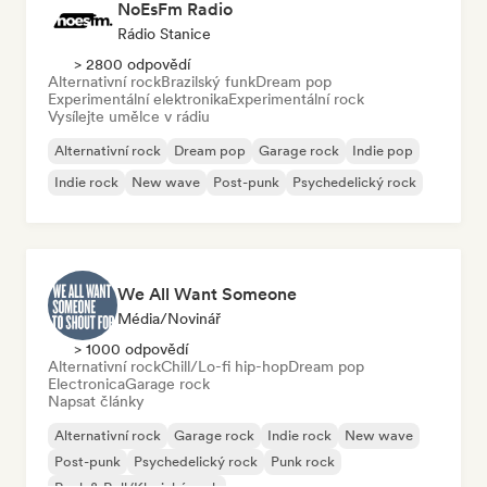
NoEsFm Radio
Rádio Stanice
> 2800 odpovědí
Alternativní rock
Brazilský funk
Dream pop
Experimentální elektronika
Experimentální rock
Vysílejte umělce v rádiu
Alternativní rock
Dream pop
Garage rock
Indie pop
Indie rock
New wave
Post-punk
Psychedelický rock
We All Want Someone
Média/novinář
> 1000 odpovědí
Alternativní rock
Chill/Lo-fi hip-hop
Dream pop
Electronica
Garage rock
Napsat články
Alternativní rock
Garage rock
Indie rock
New wave
Post-punk
Psychedelický rock
Punk rock