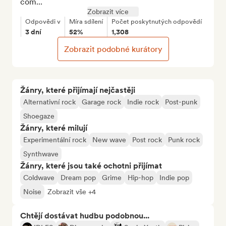
com...
Zobrazit více
Odpovědi v
Míra sdílení
Počet poskytnutých odpovědí
3 dní
52%
1,308
Zobrazit podobné kurátory
Žánry, které přijímají nejčastěji
Alternativní rock
Garage rock
Indie rock
Post-punk
Shoegaze
Žánry, které milují
Experimentální rock
New wave
Post rock
Punk rock
Synthwave
Žánry, které jsou také ochotni přijímat
Coldwave
Dream pop
Grime
Hip-hop
Indie pop
Noise
Zobrazit vše +4
Chtějí dostávat hudbu podobnou...