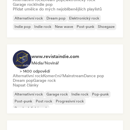
Garage rock
Indie pop
Přidat umělce do mých nejoblíbenějších playlistů
Alternativní rock
Dream pop
Elektronický rock
Indie pop
Indie rock
New wave
Post-punk
Shoegaze
www.revistaindie.com
Média/novinář
> 1400 odpovědí
Alternativní rock
Komerční/Mainstream
Dance pop
Dream pop
Garage rock
Napsat články
Alternativní rock
Garage rock
Indie rock
Pop-punk
Post-punk
Post rock
Progresivní rock
Psychedelický rock