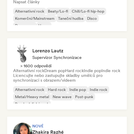
Napsat články
Alternativní rock
Beaty/Lo-fi
Chill/Lo-fi hip-hop
Komerční/Mainstream
Taneční hudba
Disco
Dream pop
House
Lorenzo Lautz
Supervizor Synchronizace
> 1600 odpovědí
Alternativní rock
Dream pop
Hard rock
Indie pop
Indie rock
Licencujte nebo zastupujte skladby umělců pro
synchronizaci s obrazem/videem
Alternativní rock
Hard rock
Indie pop
Indie rock
Metal/Heavy metal
New wave
Post-punk
Psychedelický rock
NOVÉ
Zhakira Razhé