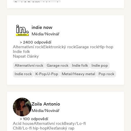
Rock & Roll/Klasický rock
indie now
Média/novinář
> 2400 odpovědí
Alternativní rock
Elektronický rock
Garage rock
Hip-hop
Indie folk
Napsat články
Alternativní rock
Garage rock
Indie folk
Indie pop
Indie rock
K-Pop/J-Pop
Metal/Heavy metal
Pop rock
Zoila Antonio
Média/novinář
> 100 odpovědí
Acid house
Alternativní rock
Beaty/Lo-fi
Chill/Lo-fi hip-hop
Křesťanský rap