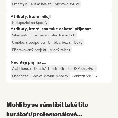
Freestyle
Nízká kvalita
Městské zvuky
Atributy, které milují
K dispozici na Spotify
Atributy, které jsou také ochotni přijmout
Silná přítomnost na sociálních médiích
Umělec s podporou
Umělec bez smlouvy
Připravovaný projekt
Mladý talent
Nechtějí přijímat...
Acid house
Death/Thrash
Grime
K-Pop/J-Pop
Shoegaze
Sólové klavírní skladby
Zobrazit vše +3
Mohli by se vám líbit také tito
kurátoři/profesionálové...