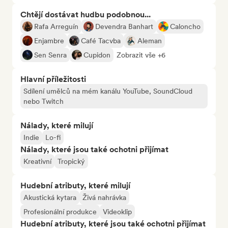
Chtějí dostávat hudbu podobnou...
Rafa Arreguín
Devendra Banhart
Caloncho
Enjambre
Café Tacvba
Aleman
Sen Senra
Cupidon
Zobrazit vše +6
Hlavní příležitosti
Sdílení umělců na mém kanálu YouTube, SoundCloud
nebo Twitch
Nálady, které milují
Indie
Lo-fi
Nálady, které jsou také ochotni přijímat
Kreativní
Tropický
Hudební atributy, které milují
Akustická kytara
Živá nahrávka
Profesionální produkce
Videoklip
Hudební atributy, které jsou také ochotni přijímat