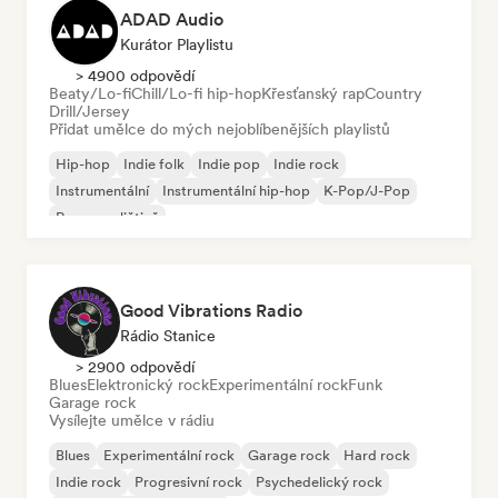
ADAD Audio
Kurátor Playlistu
> 4900 odpovědí
Beaty/Lo-fi
Chill/Lo-fi hip-hop
Křesťanský rap
Country
Drill/Jersey
Přidat umělce do mých nejoblíbenějších playlistů
Hip-hop
Indie folk
Indie pop
Indie rock
Instrumentální
Instrumentální hip-hop
K-Pop/J-Pop
Rap v angličtině
Good Vibrations Radio
Rádio Stanice
> 2900 odpovědí
Blues
Elektronický rock
Experimentální rock
Funk
Garage rock
Vysílejte umělce v rádiu
Blues
Experimentální rock
Garage rock
Hard rock
Indie rock
Progresivní rock
Psychedelický rock