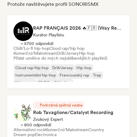
Protože navštěvujete profil SONORISMX
RAP FRANÇAIS 2026 🔥🇫🇷 (Way Records)
Kurátor Playlistu
> 5700 odpovědí
Chill/Lo-fi hip-hop
Cloud rap/hip hop
Komerční/Mainstream
Drill/Jersey
Hip-hop
Přidat umělce do mých nejoblíbenějších playlistů
Cloud rap/hip hop
Drill/Jersey
Hip-hop
Instrumentální hip-hop
Francouzský rap
Trap
Urban pop
Chill/Lo-fi hip-hop
Podrobná zpětná vazba
Rob Tavaglione/Catalyst Recording
Zvukový Expert
> 800 odpovědí
Alternativní rock
Komerční/Mainstream
Country
Dream pop
Electronica