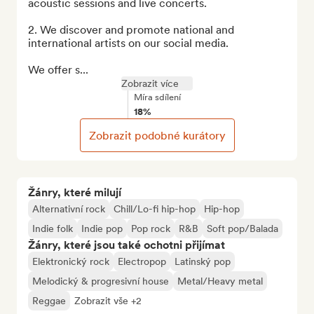
acoustic sessions and live concerts.

2. We discover and promote national and 
international artists on our social media.

We offer s...
Zobrazit více
Míra sdílení
18%
Zobrazit podobné kurátory
Žánry, které milují
Alternativní rock
Chill/Lo-fi hip-hop
Hip-hop
Indie folk
Indie pop
Pop rock
R&B
Soft pop/Balada
Žánry, které jsou také ochotni přijímat
Elektronický rock
Electropop
Latinský pop
Melodický & progresivní house
Metal/Heavy metal
Reggae
Zobrazit vše +2