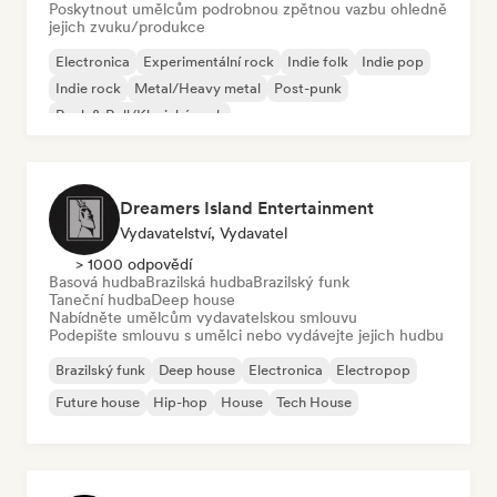
Poskytnout umělcům podrobnou zpětnou vazbu ohledně
jejich zvuku/produkce
Electronica
Experimentální rock
Indie folk
Indie pop
Indie rock
Metal/Heavy metal
Post-punk
Rock & Roll/Klasický rock
Dreamers Island Entertainment
Vydavatelství, Vydavatel
> 1000 odpovědí
Basová hudba
Brazilská hudba
Brazilský funk
Taneční hudba
Deep house
Nabídněte umělcům vydavatelskou smlouvu
Podepište smlouvu s umělci nebo vydávejte jejich hudbu
Brazilský funk
Deep house
Electronica
Electropop
Future house
Hip-hop
House
Tech House