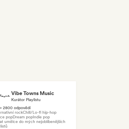
Vibe Towns Music
Kurátor Playlistu
> 2800 odpovědí
rnativní rock
Chill/Lo-fi hip-hop
ce pop
Dream pop
Indie pop
dat umělce do mých nejoblíbenějších
listů