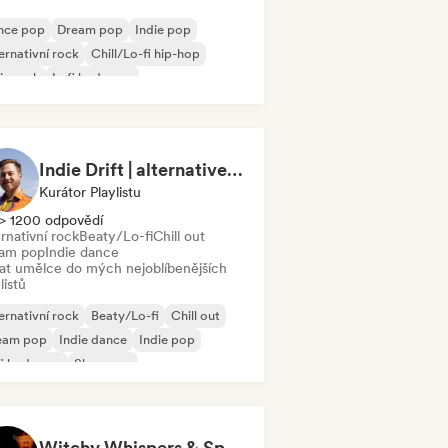
nce pop
Dream pop
Indie pop
ernativní rock
Chill/Lo-fi hip-hop
ie rock
Lofi bedroom
ychedelický pop
Indie Drift | alternative indie
Kurátor Playlistu
> 1200 odpovědí
rnativní rock
Beaty/Lo-fi
Chill out
am pop
Indie dance
dat umělce do mých nejoblíbenějších
listů
ernativní rock
Beaty/Lo-fi
Chill out
eam pop
Indie dance
Indie pop
fi bedroom
Shoegaze
Witchy Whispers & Spells 🔮 Ethereal Art Pop & Dream Pop