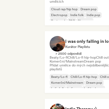
umělcích
Cloud rap/hip hop
Dream pop
Electropop
Indie folk
Indie pop
Post-punk
R&B
Shoegaze
I was only falling in l
Kurátor Playlistu
> 2500 odpovědí
Beaty/Lo-fi
Chill/Lo-fi hip-hop
Chill out
Komerční/Mainstream
Dream pop
Přidat umělce do mých nejoblíbenější
playlistů
Beaty/Lo-fi
Chill/Lo-fi hip-hop
Chill 
Komerční/Mainstream
Dream pop
Indie folk
Indie pop
Lofi bedroom
Indie Therapy :)