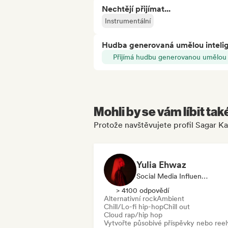
Nechtějí přijímat...
Instrumentální
Hudba generovaná umělou inteli
Přijímá hudbu generovanou umělou i
Mohli by se vám líbit tak
Protože navštěvujete profil Sagar Ka
Yulia Ehwaz
Social Media Influencer
> 4100 odpovědí
Alternativní rock
Ambient
Chill/Lo-fi hip-hop
Chill out
Cloud rap/hip hop
Vytvořte působivé příspěvky nebo reel