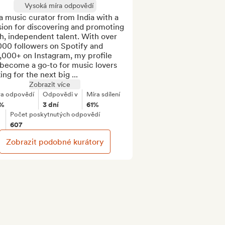
Vysoká míra odpovědí
a music curator from India with a 
ion for discovering and promoting 
h, independent talent. With over 
00 followers on Spotify and 
,000+ on Instagram, my profile 
become a go-to for music lovers 
ing for the next big ...
Zobrazit více
ra odpovědí
Odpovědi v
Míra sdílení
%
3 dní
61%
Počet poskytnutých odpovědí
607
Zobrazit podobné kurátory