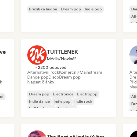
Brazilská hudba
Dream pop
Indie pop
Da
Alt
Ind
Ps
ove
TURTLENEK
Média/novinář
> 2200 odpovědí
Alternativní rock
Komerční/Mainstream
Alte
Dance pop
Disco
Dream pop
Dre
ch
Napsat články
Při
play
Dream pop
Electronica
Electropop
out
Alt
Indie dance
Indie pop
Indie rock
Dr
Lofi bedroom
Synthpop
Lo
The Best of Indie/Alternative music