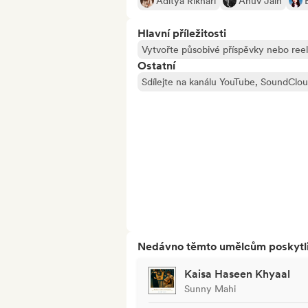
Aditya Rikhari
Anuv Jain
Hlavní příležitosti
Vytvořte působivé příspěvky nebo ree
Ostatní
Sdílejte na kanálu YouTube, SoundClo
Nedávno těmto umělcům poskytli p
Kaisa Haseen Khyaal
Sunny Mahi