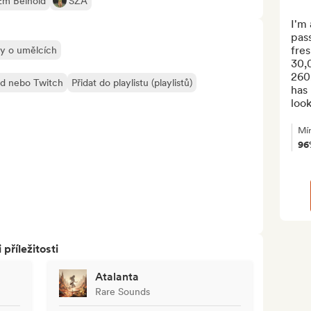
Em Beihold
SZA
I'm 
pass
fres
ly o umělcích
30,0
260
ud nebo Twitch
Přidat do playlistu (playlistů)
has 
look
Mí
96
říležitosti
Atalanta
Rare Sounds