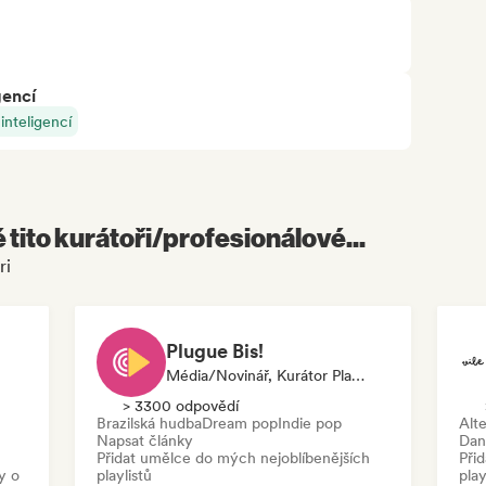
gencí
nteligencí
é tito kurátoři/profesionálové...
ri
Plugue Bis!
Média/novinář, Kurátor Playlistu
> 3300 odpovědí
Brazilská hudba
Dream pop
Indie pop
Alte
Napsat články
Dan
Přidat umělce do mých nejoblíbenějších
Při
y o
playlistů
play