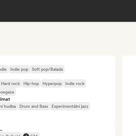
ndie
Indie pop
Soft pop/Balada
Hard rock
Hip-hop
Hyperpop
Indie rock
hoegaze
jímat
ní hudba
Drum and Bass
Experimentální jazz
..