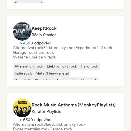
Progresivní rock
KeepItRock
Rádio Stanice
> 4500 odpovědí
Alternativní rock
Elektronický rock
Experimentální rock
Garage rock
Hard rock
Vysílejte umělce v rádiu
Alternativní rock
Elektronický rock
Hard rock
Indie rock
Metal/Heavy metal
Rock & Roll/Klasický rock
Experimentální rock
Garage rock
Rock Music Anthems (MonkeyPlaylists)
Kurátor Playlistu
> 6500 odpovědí
Alternativní rock
Blues
Elektronický rock
Experimentální rock
Garage rock