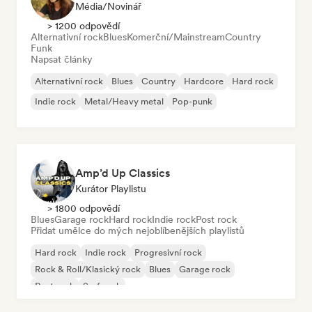
Média/novinář
> 1200 odpovědí
Alternativní rock
Blues
Komerční/Mainstream
Country
Funk
Napsat články
Alternativní rock
Blues
Country
Hardcore
Hard rock
Indie rock
Metal/Heavy metal
Pop-punk
Amp’d Up Classics
Kurátor Playlistu
> 1800 odpovědí
Blues
Garage rock
Hard rock
Indie rock
Post rock
Přidat umělce do mých nejoblíbenějších playlistů
Hard rock
Indie rock
Progresivní rock
Rock & Roll/Klasický rock
Blues
Garage rock
Post rock
Surf rock