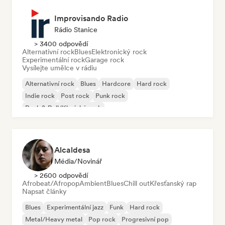
Improvisando Radio
Rádio Stanice
> 3400 odpovědí
Alternativní rock
Blues
Elektronický rock
Experimentální rock
Garage rock
Vysílejte umělce v rádiu
Alternativní rock
Blues
Hardcore
Hard rock
Indie rock
Post rock
Punk rock
Rock & Roll/Klasický rock
Alcaldesa
Média/novinář
> 2600 odpovědí
Afrobeat/Afropop
Ambient
Blues
Chill out
Křesťanský rap
Napsat články
Blues
Experimentální jazz
Funk
Hard rock
Metal/Heavy metal
Pop rock
Progresivní pop