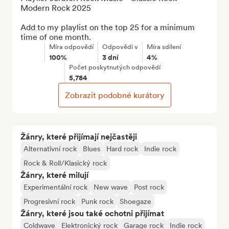
Modern Rock 2025

Add to my playlist on the top 25 for a minimum 
time of one month.
Míra odpovědí
Odpovědi v
Míra sdílení
100%
3 dní
4%
Počet poskytnutých odpovědí
5,784
Zobrazit podobné kurátory
Žánry, které přijímají nejčastěji
Alternativní rock
Blues
Hard rock
Indie rock
Rock & Roll/Klasický rock
Žánry, které milují
Experimentální rock
New wave
Post rock
Progresivní rock
Punk rock
Shoegaze
Žánry, které jsou také ochotni přijímat
Coldwave
Elektronický rock
Garage rock
Indie rock