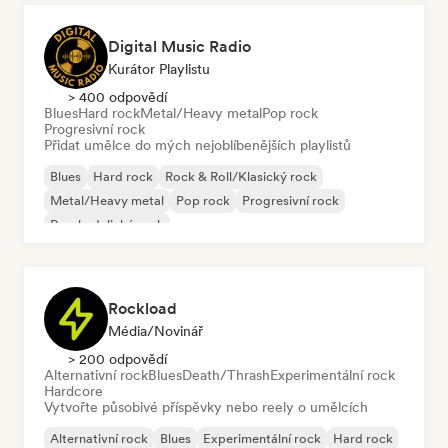
Digital Music Radio
Kurátor Playlistu
> 400 odpovědí
Blues
Hard rock
Metal/Heavy metal
Pop rock
Progresivní rock
Přidat umělce do mých nejoblíbenějších playlistů
Blues
Hard rock
Rock & Roll/Klasický rock
Metal/Heavy metal
Pop rock
Progresivní rock
Psychedelický rock
Rockload
Média/novinář
> 200 odpovědí
Alternativní rock
Blues
Death/Thrash
Experimentální rock
Hardcore
Vytvořte působivé příspěvky nebo reely o umělcích
Alternativní rock
Blues
Experimentální rock
Hard rock