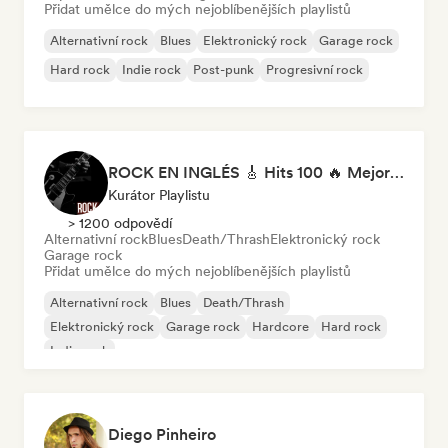
Přidat umělce do mých nejoblíbenějších playlistů
Alternativní rock
Blues
Elektronický rock
Garage rock
Hard rock
Indie rock
Post-punk
Progresivní rock
ROCK EN INGLÉS 🎸 Hits 100 🔥 Mejor Música Rock Internacional ·
Kurátor Playlistu
> 1200 odpovědí
Alternativní rock
Blues
Death/Thrash
Elektronický rock
Garage rock
Přidat umělce do mých nejoblíbenějších playlistů
Alternativní rock
Blues
Death/Thrash
Elektronický rock
Garage rock
Hardcore
Hard rock
Indie rock
Diego Pinheiro