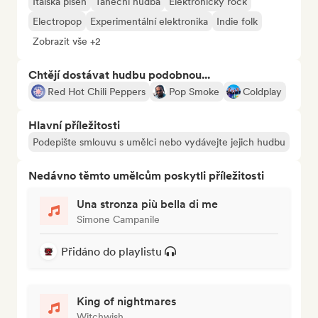
Italská píseň
Taneční hudba
Elektronický rock
Electropop
Experimentální elektronika
Indie folk
Zobrazit vše +2
Chtějí dostávat hudbu podobnou...
Red Hot Chili Peppers
Pop Smoke
Coldplay
Hlavní příležitosti
Podepište smlouvu s umělci nebo vydávejte jejich hudbu
Nedávno těmto umělcům poskytli příležitosti
Una stronza più bella di me
Simone Campanile
Přidáno do playlistu
King of nightmares
Witchwish