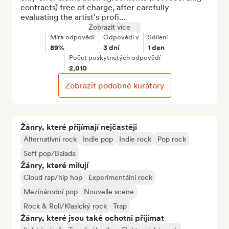
contracts) free of charge, after carefully 
evaluating the artist's profi...
Zobrazit více
Míra odpovědí
Odpovědi v
Sdílení
89%
3 dní
1 den
Počet poskytnutých odpovědí
2,010
Zobrazit podobné kurátory
Žánry, které přijímají nejčastěji
Alternativní rock
Indie pop
Indie rock
Pop rock
Soft pop/Balada
Žánry, které milují
Cloud rap/hip hop
Experimentální rock
Mezinárodní pop
Nouvelle scene
Rock & Roll/Klasický rock
Trap
Žánry, které jsou také ochotni přijímat