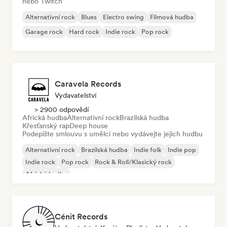
nebo Twitch
Alternativní rock
Blues
Electro swing
Filmová hudba
Garage rock
Hard rock
Indie rock
Pop rock
Caravela Records
Vydavatelství
> 2900 odpovědí
Africká hudba
Alternativní rock
Brazilská hudba
Křesťanský rap
Deep house
Podepište smlouvu s umělci nebo vydávejte jejich hudbu
Alternativní rock
Brazilská hudba
Indie folk
Indie pop
Indie rock
Pop rock
Rock & Roll/Klasický rock
Africká hudba
Cénit Records