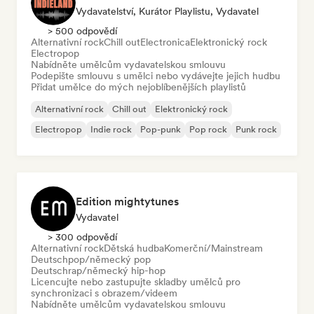
Vydavatelství, Kurátor Playlistu, Vydavatel
> 500 odpovědí
Alternativní rock
Chill out
Electronica
Elektronický rock
Electropop
Nabídněte umělcům vydavatelskou smlouvu
Podepište smlouvu s umělci nebo vydávejte jejich hudbu
Přidat umělce do mých nejoblíbenějších playlistů
Alternativní rock
Chill out
Elektronický rock
Electropop
Indie rock
Pop-punk
Pop rock
Punk rock
Edition mightytunes
Vydavatel
> 300 odpovědí
Alternativní rock
Dětská hudba
Komerční/Mainstream
Deutschpop/německý pop
Deutschrap/německý hip-hop
Licencujte nebo zastupujte skladby umělců pro
synchronizaci s obrazem/videem
Nabídněte umělcům vydavatelskou smlouvu