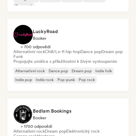
Pop-punk
LuckyRoad
Booker
> 700 odpovědí
Alternativní rock
Chill/Lo-fi hip-hop
Dance pop
Dream pop
Funk
Propojujte umělce s příležitostmi k živým vystoupením
Alternativní rock
Dance pop
Dream pop
Indie folk
Indie pop
Indie rock
Pop-punk
Pop rock
Bedlam Bookings
Booker
> 1700 odpovědí
Alternativní rock
Dream pop
Elektronický rock