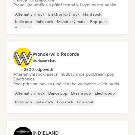
Garage rock
Hardcore
Propojujte umělce s příležitostmi k živým vystoupením
Alternativní rock
Elektronický rock
Hard rock
Indie pop
Indie rock
Melodický metal
Pop-punk
Pop rock
Wonderwild Records
Vydavatelství
> 2800 odpovědí
Alternativní rock
Taneční hudba
Dance pop
Dream pop
Electronica
Podepište smlouvu s umělci nebo vydávejte jejich hudbu
Alternativní rock
Dance pop
Dream pop
Electropop
Indie pop
Indie rock
Pop rock
Pop-soul
INDIELAND