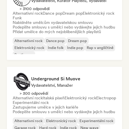
Vydavatelství, Kurátor Playlistu, Vydavatel
> 3100 odpovědí
Alternativní rock
Dance pop
Dream pop
Elektronický rock
Funk
Nabídněte umělcům vydavatelskou smlouvu
Podepište smlouvu s umělci nebo vydávejte jejich hudbu
Přidat umělce do mých nejoblíbenějších playlistů
Alternativní rock
Dance pop
Dream pop
Elektronický rock
Indie folk
Indie pop
Rap v angličtině
Synthwave
Underground Si Muove
Vydavatelství, Manažer
> 300 odpovědí
Alternativní rock
Italská píseň
Elektronický rock
Electropop
Experimentální rock
Zastupujeme umělce v jejich kariéře
Podepište smlouvu s umělci nebo vydávejte jejich hudbu
Alternativní rock
Elektronický rock
Experimentální rock
Garage rock
Hard rock
Indie rock
New wave