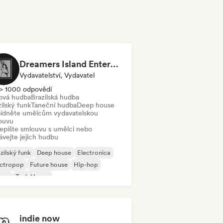
Dreamers Island Entertainment
Vydavatelství, Vydavatel
> 1000 odpovědí
ová hudba
Brazilská hudba
ilský funk
Taneční hudba
Deep house
ídněte umělcům vydavatelskou
ouvu
epište smlouvu s umělci nebo
ávejte jejich hudbu
zilský funk
Deep house
Electronica
ectropop
Future house
Hip-hop
use
Tech House
indie now