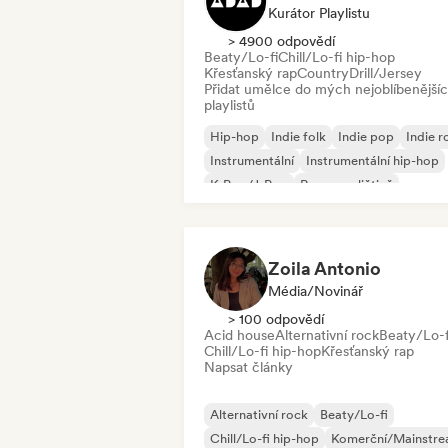
Kurátor Playlistu
> 4900 odpovědí
Beaty/Lo-fi
Chill/Lo-fi hip-hop
Křesťanský rap
Country
Drill/Jersey
Přidat umělce do mých nejoblíbenější
playlistů
Hip-hop
Indie folk
Indie pop
Indie r
Instrumentální
Instrumentální hip-hop
K-Pop/J-Pop
Rap v angličtině
Zoila Antonio
Média/novinář
> 100 odpovědí
Acid house
Alternativní rock
Beaty/Lo-f
Chill/Lo-fi hip-hop
Křesťanský rap
Napsat články
Alternativní rock
Beaty/Lo-fi
Chill/Lo-fi hip-hop
Komerční/Mainstr