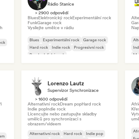
Rádio Stanice
> 2900 odpovědí
Blues
Elektronický rock
Experimentální rock
Alte
Funk
Garage rock
Gar
ch
Vysílejte umělce v rádiu
Nap
Blues
Experimentální rock
Garage rock
Alt
ock
Hard rock
Indie rock
Progresivní rock
Ind
Psychedelický rock
Me
Rock & Roll/Klasický rock
Lorenzo Lautz
Supervizor Synchronizace
> 1600 odpovědí
i
Alternativní rock
Dream pop
Hard rock
Afr
Indie pop
Indie rock
Kře
Licencujte nebo zastupujte skladby
Vyt
umělců pro synchronizaci s
umě
obrazem/videem
Afr
Alternativní rock
Hard rock
Indie pop
eam
Fu