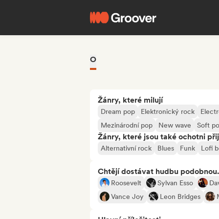
O
Žánry, které milují
Dream pop
Elektronický rock
Elect
Mezinárodní pop
New wave
Soft p
Žánry, které jsou také ochotni při
Alternativní rock
Blues
Funk
Lofi 
Chtějí dostávat hudbu podobnou.
Roosevelt
Sylvan Esso
Da
Vance Joy
Leon Bridges