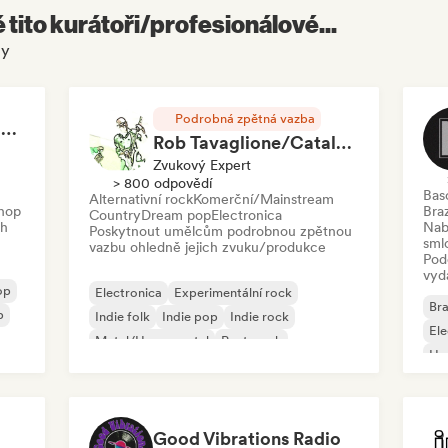
é tito kurátoři/profesionálové...
ty
Podrobná zpětná vazba
RAP FRANÇAIS 2026 🔥🇫🇷 (Way Records)
Rob Tavaglione/Catalyst Recording
Zvukový Expert
> 800 odpovědí
Bas
Alternativní rock
Komerční/Mainstream
hop
Braz
Country
Dream pop
Electronica
ch
Nab
Poskytnout umělcům podrobnou zpětnou
sml
vazbu ohledně jejich zvuku/produkce
Pod
vyd
op
Electronica
Experimentální rock
Bra
p
Indie folk
Indie pop
Indie rock
El
Metal/Heavy metal
Post-punk
Ho
Rock & Roll/Klasický rock
Good Vibrations Radio