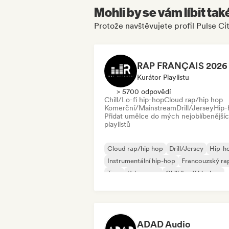
Mohli by se vám líbit tak
Protože navštěvujete profil Pulse Ci
Kurátor Playlistu
> 5700 odpovědí
Chill/Lo-fi hip-hop
Cloud rap/hip hop
Komerční/Mainstream
Drill/Jersey
Hip-
Přidat umělce do mých nejoblíbenější
playlistů
Cloud rap/hip hop
Drill/Jersey
Hip-h
Instrumentální hip-hop
Francouzský ra
Trap
Urban pop
Chill/Lo-fi hip-hop
ADAD Audio