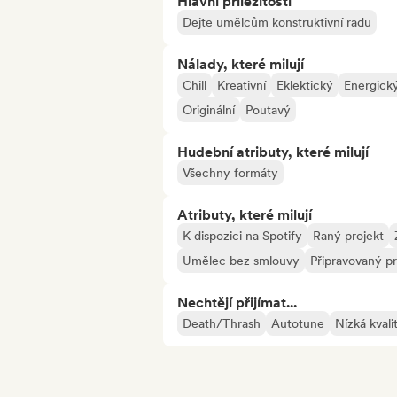
Hlavní příležitosti
Dejte umělcům konstruktivní radu
Nálady, které milují
Chill
Kreativní
Eklektický
Energick
Originální
Poutavý
Hudební atributy, které milují
Všechny formáty
Atributy, které milují
K dispozici na Spotify
Raný projekt
Umělec bez smlouvy
Připravovaný pr
Nechtějí přijímat...
Death/Thrash
Autotune
Nízká kvali