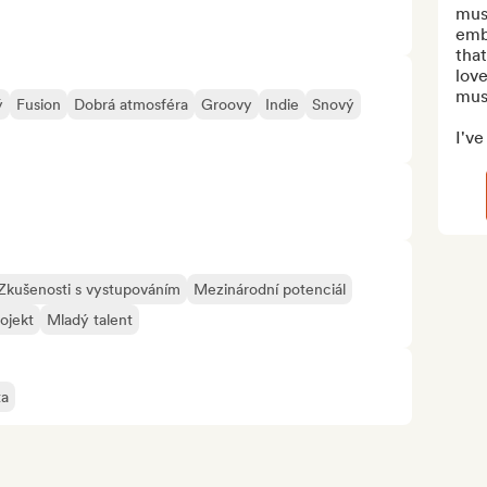
musi
embr
that
love
musi
ý
Fusion
Dobrá atmosféra
Groovy
Indie
Snový
I've
Zkušenosti s vystupováním
Mezinárodní potenciál
ojekt
Mladý talent
ta