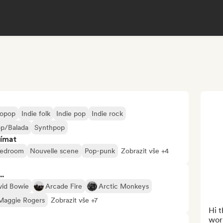
ropop
Indie folk
Indie pop
Indie rock
op/Balada
Synthpop
jímat
bedroom
Nouvelle scene
Pop-punk
Zobrazit vše +4
..
vid Bowie
Arcade Fire
Arctic Monkeys
Maggie Rogers
Zobrazit vše +7
Hi t
wor