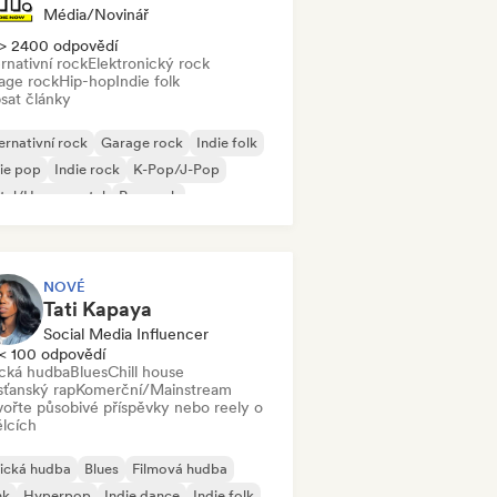
Média/novinář
> 2400 odpovědí
rnativní rock
Elektronický rock
age rock
Hip-hop
Indie folk
sat články
ernativní rock
Garage rock
Indie folk
ie pop
Indie rock
K-Pop/J-Pop
tal/Heavy metal
Pop rock
NOVÉ
Tati Kapaya
Social Media Influencer
< 100 odpovědí
ická hudba
Blues
Chill house
sťanský rap
Komerční/Mainstream
vořte působivé příspěvky nebo reely o
lcích
ická hudba
Blues
Filmová hudba
nk
Hyperpop
Indie dance
Indie folk