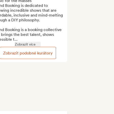
c for the masses

d Booking is dedicated to 
wing incredible shows that are 
rdable, inclusive and mind-melting 
ugh a DIY philosophy.

d Booking is a booking collective 
 brings the best talent, shows 
ssible t...
Zobrazit více
Zobrazit podobné kurátory