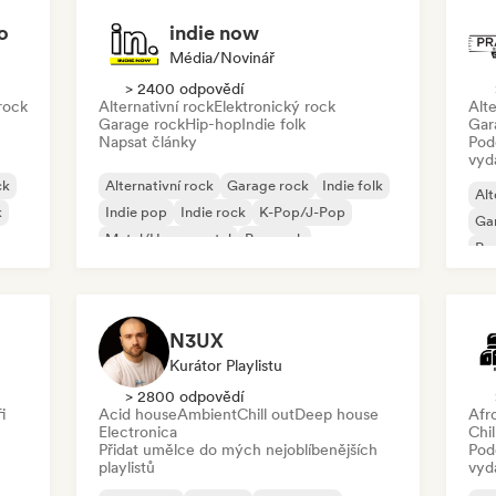
o
indie now
Média/novinář
> 2400 odpovědí
rock
Alternativní rock
Elektronický rock
Alte
Garage rock
Hip-hop
Indie folk
Gar
Napsat články
Pod
vyd
ck
Alternativní rock
Garage rock
Indie folk
Alt
k
Indie pop
Indie rock
K-Pop/J-Pop
Ga
Metal/Heavy metal
Pop rock
Re
N3UX
Kurátor Playlistu
> 2800 odpovědí
i
Acid house
Ambient
Chill out
Deep house
Afr
Electronica
Chil
Přidat umělce do mých nejoblíbenějších
Pod
playlistů
vyd