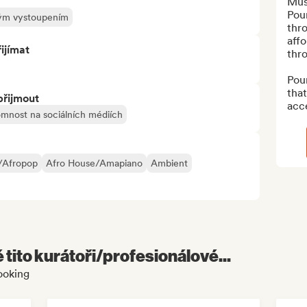
Musi
Poun
ivým vystoupením
thro
affo
ijímat
thro
Poun
that
přijmout
acce
tomnost na sociálních médiích
/Afropop
Afro House/Amapiano
Ambient
é tito kurátoři/profesionálové...
ooking