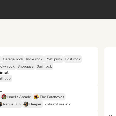
Garage rock
Indie rock
Post-punk
Post rock
ický rock
Shoegaze
Surf rock
jímat
nthpop
..
Israel's Arcade
The Paranoyds
Native Sun
Deeper
Zobrazit vše +12