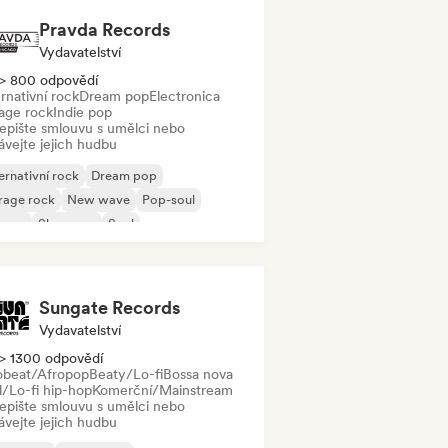
Pravda Records
Vydavatelství
> 800 odpovědí
rnativní rock
Dream pop
Electronica
age rock
Indie pop
epište smlouvu s umělci nebo
ávejte jejich hudbu
ernativní rock
Dream pop
rage rock
New wave
Pop-soul
ggae
Shoegaze
Soul
Sungate Records
Vydavatelství
> 1300 odpovědí
obeat/Afropop
Beaty/Lo-fi
Bossa nova
l/Lo-fi hip-hop
Komerční/Mainstream
epište smlouvu s umělci nebo
ávejte jejich hudbu