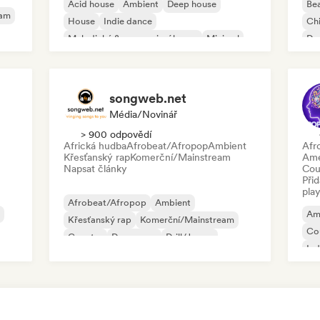
Acid house
Ambient
Deep house
Bea
eam
House
Indie dance
Chi
Melodický & progresivní house
Minimal
Dan
Organic House/Downtempo
Po
songweb.net
Média/novinář
> 900 odpovědí
Africká hudba
Afrobeat/Afropop
Ambient
Afr
Křesťanský rap
Komerční/Mainstream
Ame
Napsat články
Cou
Při
play
Afrobeat/Afropop
Ambient
Am
Křesťanský rap
Komerční/Mainstream
Co
Country
Dance pop
Drill/Jersey
Ind
Hip-hop