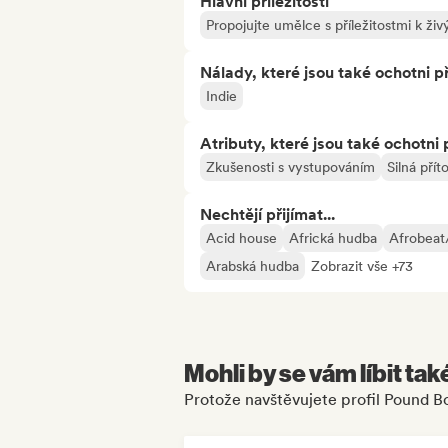
Hlavní příležitosti
Propojujte umělce s příležitostmi k ž
Nálady, které jsou také ochotni př
Indie
Atributy, které jsou také ochotni 
Zkušenosti s vystupováním
Silná pří
Nechtějí přijímat...
Acid house
Africká hudba
Afrobeat
Arabská hudba
Zobrazit vše +73
Mohli by se vám líbit tak
Protože navštěvujete profil Pound B