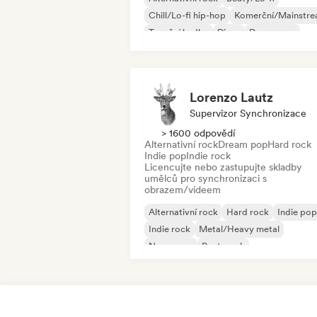
Chill/Lo-fi hip-hop
Komerční/Mainstr
Taneční hudba
Disco
Dream pop
House
Lorenzo Lautz
Supervizor Synchronizace
> 1600 odpovědí
Alternativní rock
Dream pop
Hard rock
Indie pop
Indie rock
Licencujte nebo zastupujte skladby
umělců pro synchronizaci s
obrazem/videem
Alternativní rock
Hard rock
Indie pop
Indie rock
Metal/Heavy metal
New wave
Post-punk
Psychedelický rock