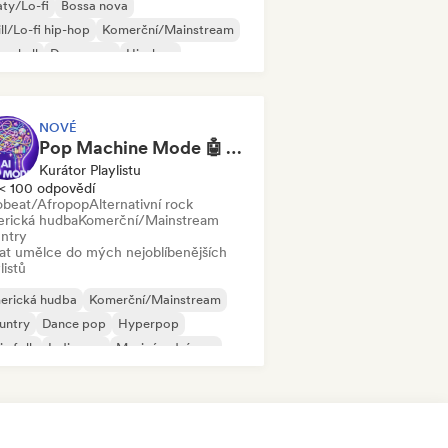
ty/Lo-fi
Bossa nova
ll/Lo-fi hip-hop
Komerční/Mainstream
cehall
Dance pop
Hip-hop
p-soul
NOVÉ
Pop Machine Mode 🤖 AI Music, Indie Pop & Dream Pop
Kurátor Playlistu
< 100 odpovědí
obeat/Afropop
Alternativní rock
rická hudba
Komerční/Mainstream
ntry
dat umělce do mých nejoblíbenějších
listů
erická hudba
Komerční/Mainstream
untry
Dance pop
Hyperpop
ie folk
Indie pop
Mezinárodní pop