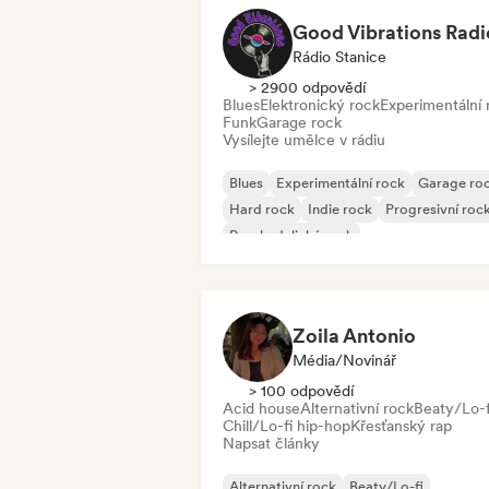
Good Vibrations Radi
Rádio Stanice
> 2900 odpovědí
Blues
Elektronický rock
Experimentální 
Funk
Garage rock
Vysílejte umělce v rádiu
Blues
Experimentální rock
Garage ro
Hard rock
Indie rock
Progresivní roc
Psychedelický rock
Rock & Roll/Klasický rock
Zoila Antonio
Média/novinář
> 100 odpovědí
Acid house
Alternativní rock
Beaty/Lo-f
Chill/Lo-fi hip-hop
Křesťanský rap
Napsat články
Alternativní rock
Beaty/Lo-fi