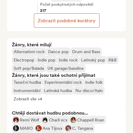
Počet poskytnutých odpovědí
217
Zobrazit podobné kurátory
Žánry, které milují
Alternativní rock
Dance pop
Drum and Bass
Electropop
Indie pop
Indie rock
Latinský pop
R&B
Soft pop/Balada
UK garage/bassline
Žánry, které jsou také ochotni přijímat
Taneční hudba
Experimentální rock
Indie folk
Instrumentální
Latinská hudba
Nu-disco/Italo
Zobrazit vše +4
Chtějí dostávat hudbu podobnou...
Remi Wolf
Charli xcx
Chappell Roan
MARO
Ana Tijoux
C. Tangana