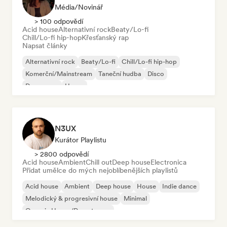
Média/novinář
> 100 odpovědí
Acid house
Alternativní rock
Beaty/Lo-fi
Chill/Lo-fi hip-hop
Křesťanský rap
Napsat články
Alternativní rock
Beaty/Lo-fi
Chill/Lo-fi hip-hop
Komerční/Mainstream
Taneční hudba
Disco
Dream pop
House
N3UX
Kurátor Playlistu
> 2800 odpovědí
Acid house
Ambient
Chill out
Deep house
Electronica
Přidat umělce do mých nejoblíbenějších playlistů
Acid house
Ambient
Deep house
House
Indie dance
Melodický & progresivní house
Minimal
Organic House/Downtempo