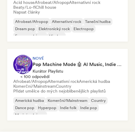
Acid house
Afrobeat/Afropop
Alternativní rock
Beaty/Lo-fi
Chill house
Napsat články
Afrobeat/Afropop
Alternativní rock
Taneční hudba
Dream pop
Elektronický rock
Electropop
Francouzský pop
Hip-hop
NOVÉ
Pop Machine Mode 🤖 AI Music, Indie Pop & Dream Pop
Kurátor Playlistu
< 100 odpovědí
Afrobeat/Afropop
Alternativní rock
Americká hudba
Komerční/Mainstream
Country
Přidat umělce do mých nejoblíbenějších playlistů
Americká hudba
Komerční/Mainstream
Country
Dance pop
Hyperpop
Indie folk
Indie pop
Mezinárodní pop