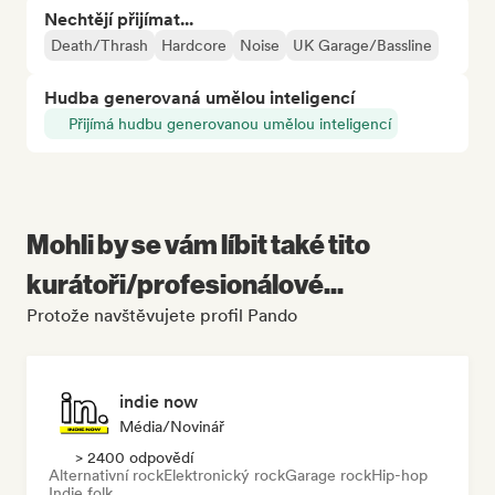
Nechtějí přijímat...
Death/Thrash
Hardcore
Noise
UK Garage/Bassline
Hudba generovaná umělou inteligencí
Přijímá hudbu generovanou umělou inteligencí
Mohli by se vám líbit také tito
kurátoři/profesionálové...
Protože navštěvujete profil Pando
indie now
Média/novinář
> 2400 odpovědí
Alternativní rock
Elektronický rock
Garage rock
Hip-hop
Indie folk