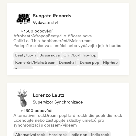
Sungate Records
Vydavatelství
> 1300 odpovědí
Afrobeat/Afropop
Beaty/Lo-fi
Bossa nova
Chill/Lo-fi hip-hop
Komerční/Mainstream
Podepište smlouvu s umělci nebo vydávejte jejich hudbu
Beaty/Lo-fi
Bossa nova
Chill/Lo-fi hip-hop
Komerční/Mainstream
Dancehall
Dance pop
Hip-hop
Pop-soul
Lorenzo Lautz
Supervizor Synchronizace
> 1600 odpovědí
Alternativní rock
Dream pop
Hard rock
Indie pop
Indie rock
Licencujte nebo zastupujte skladby umělců pro
synchronizaci s obrazem/videem
Alternativní rock
Hard rock
Indie pop
Indie rock