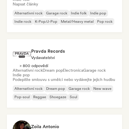
Napsat články
Alternativní rock
Garage rock
Indie folk
Indie pop
Indie rock
K-Pop/J-Pop
Metal/Heavy metal
Pop rock
Pravda Records
Vydavatelství
> 800 odpovědí
Alternativní rock
Dream pop
Electronica
Garage rock
Indie pop
Podepište smlouvu s umělci nebo vydávejte jejich hudbu
Alternativní rock
Dream pop
Garage rock
New wave
Pop-soul
Reggae
Shoegaze
Soul
Zoila Antonio