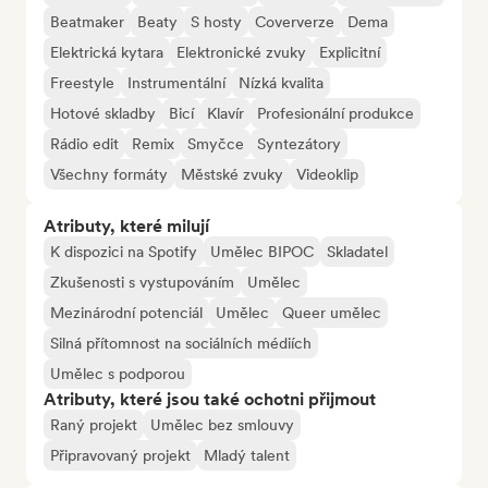
Beatmaker
Beaty
S hosty
Coververze
Dema
Elektrická kytara
Elektronické zvuky
Explicitní
Freestyle
Instrumentální
Nízká kvalita
Hotové skladby
Bicí
Klavír
Profesionální produkce
Rádio edit
Remix
Smyčce
Syntezátory
Všechny formáty
Městské zvuky
Videoklip
Atributy, které milují
K dispozici na Spotify
Umělec BIPOC
Skladatel
Zkušenosti s vystupováním
Umělec
Mezinárodní potenciál
Umělec
Queer umělec
Silná přítomnost na sociálních médiích
Umělec s podporou
Atributy, které jsou také ochotni přijmout
Raný projekt
Umělec bez smlouvy
Připravovaný projekt
Mladý talent