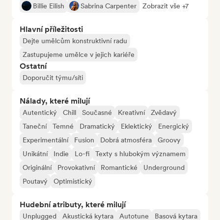
Billie Eilish
Sabrina Carpenter
Zobrazit vše +7
Hlavní příležitosti
Dejte umělcům konstruktivní radu
Zastupujeme umělce v jejich kariéře
Ostatní
Doporučit týmu/síti
Nálady, které milují
Autentický
Chill
Současné
Kreativní
Zvědavý
Taneční
Temné
Dramatický
Eklektický
Energický
Experimentální
Fusion
Dobrá atmosféra
Groovy
Unikátní
Indie
Lo-fi
Texty s hlubokým významem
Originální
Provokativní
Romantické
Underground
Poutavý
Optimistický
Hudební atributy, které milují
Unplugged
Akustická kytara
Autotune
Basová kytara