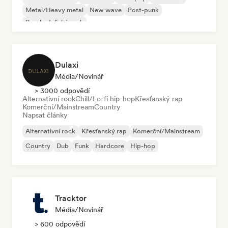
Metal/Heavy metal
New wave
Post-punk
Psychedelický rock
Dulaxi
Média/novinář
> 3000 odpovědí
Alternativní rock
Chill/Lo-fi hip-hop
Křesťanský rap
Komerční/Mainstream
Country
Napsat články
Alternativní rock
Křesťanský rap
Komerční/Mainstream
Country
Dub
Funk
Hardcore
Hip-hop
Tracktor
Média/novinář
> 600 odpovědí