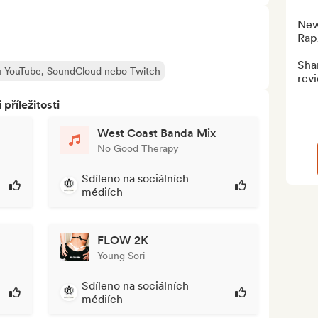
New
Rap
Shar
lu YouTube, SoundCloud nebo Twitch
rev
říležitosti
West Coast Banda Mix
No Good Therapy
Sdíleno na sociálních
médiích
FLOW 2K
Young Sori
Sdíleno na sociálních
médiích