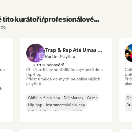
é tito kurátoři/profesionálové...
ica
Trap & Rap Até Umas Hora
átor Playlistu
Kurátor Playlistu
> 1700 odpovědí
hop
Chill/Lo-fi hip-hop
Drill/Jersey
Funk
Grime
Chil
Hip-hop
Dril
Přidat umělce do mých nejoblíbenějších
Při
playlistů
play
ch
Chill/Lo-fi hip-hop
Drill/Jersey
Grime
Chi
Hip-hop
Instrumentální hip-hop
Dri
K-Pop/J-Pop
Rap v angličtině
Ins
Francouzský rap
Rap