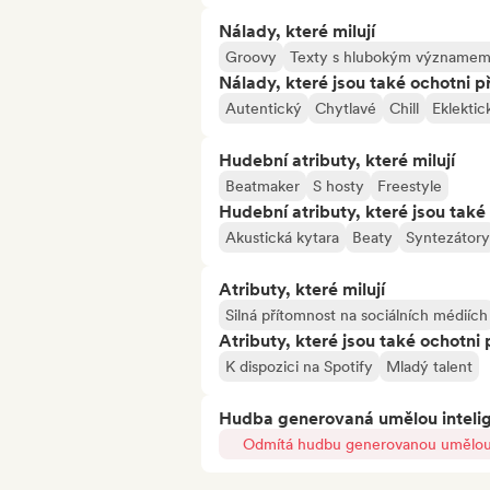
Nálady, které milují
Groovy
Texty s hlubokým význame
Nálady, které jsou také ochotni př
Autentický
Chytlavé
Chill
Eklektic
Hudební atributy, které milují
Beatmaker
S hosty
Freestyle
Hudební atributy, které jsou také 
Akustická kytara
Beaty
Syntezátory
Atributy, které milují
Silná přítomnost na sociálních médiích
Atributy, které jsou také ochotni 
K dispozici na Spotify
Mladý talent
Hudba generovaná umělou inteli
Odmítá hudbu generovanou umělou 