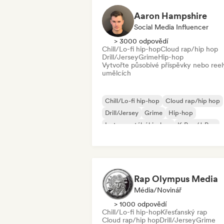
Aaron Hampshire
Social Media Influencer
> 3000 odpovědí
Chill/Lo-fi hip-hop
Cloud rap/hip hop
Drill/Jersey
Grime
Hip-hop
Vytvořte působivé příspěvky nebo reel
umělcích
Chill/Lo-fi hip-hop
Cloud rap/hip hop
Drill/Jersey
Grime
Hip-hop
Instrumentální hip-hop
K-Pop/J-Pop
Rap v angličtině
Rap Olympus Media
Média/novinář
> 1000 odpovědí
Chill/Lo-fi hip-hop
Křesťanský rap
Cloud rap/hip hop
Drill/Jersey
Grime