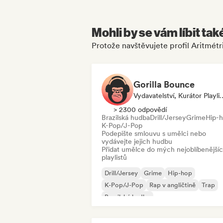
Mohli by se vám líbit tak
Protože navštěvujete profil Aritmétr
Gorilla Bounce
Vydavatelství, Kur
> 2300 odpovědí
Brazilská hudba
Drill/Jersey
Grime
Hip-
K-Pop/J-Pop
Podepište smlouvu s umělci nebo
vydávejte jejich hudbu
Přidat umělce do mých nejoblíbenější
playlistů
Drill/Jersey
Grime
Hip-hop
K-Pop/J-Pop
Rap v angličtině
Trap
Brazilská hudba