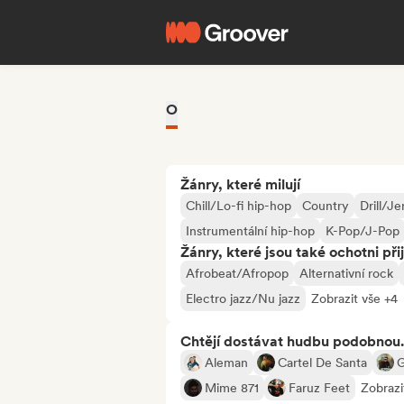
O
Žánry, které milují
Chill/Lo-fi hip-hop
Country
Drill/Je
Instrumentální hip-hop
K-Pop/J-Pop
Žánry, které jsou také ochotni při
Afrobeat/Afropop
Alternativní rock
Electro jazz/Nu jazz
Zobrazit vše +4
Chtějí dostávat hudbu podobnou.
Aleman
Cartel De Santa
Mime 871
Faruz Feet
Zobrazi