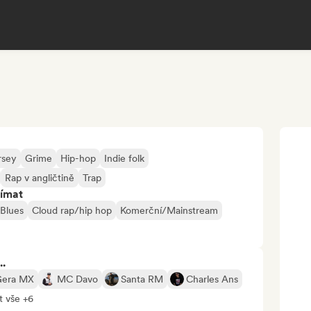
rsey
Grime
Hip-hop
Indie folk
Rap v angličtině
Trap
jímat
Blues
Cloud rap/hip hop
Komerční/Mainstream
..
Gera MX
MC Davo
Santa RM
Charles Ans
t vše +6