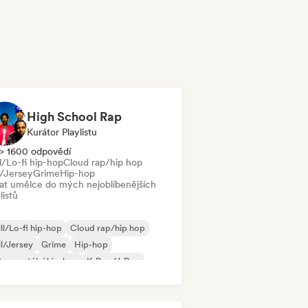
High School Rap
Kurátor Playlistu
> 1600 odpovědí
l/Lo-fi hip-hop
Cloud rap/hip hop
l/Jersey
Grime
Hip-hop
dat umělce do mých nejoblíbenějších
listů
ll/Lo-fi hip-hop
Cloud rap/hip hop
ll/Jersey
Grime
Hip-hop
trumentální hip-hop
K-Pop/J-Pop
 v angličtině