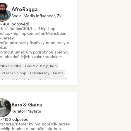
AfroRagga
Social Media Influencer, Zvukový Expert
> 400 odpovědí
zilská hudba
Chill/Lo-fi hip-hop
ud rap/hip hop
Komerční/Mainstream
l/Jersey
vořte působivé příspěvky nebo reely o
lcích
kytnout umělcům podrobnou zpětnou
bu ohledně jejich zvuku/produkce
zilská hudba
Chill/Lo-fi hip-hop
ud rap/hip hop
Drill/Jersey
Grime
p-hop
K-Pop/J-Pop
Rap v angličtině
Bars & Gains
Kurátor Playlistu
> 1100 odpovědí
tschrap/německý hip-hop
Drill/Jersey
me
Hip-hop
Instrumentální hip-hop