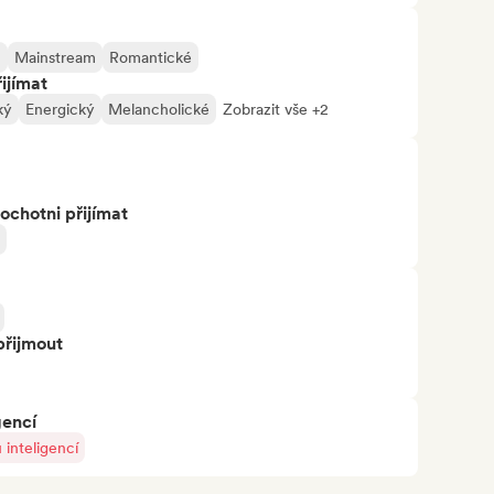
m
Mainstream
Romantické
ijímat
ký
Energický
Melancholické
Zobrazit vše +2
ochotni přijímat
přijmout
gencí
inteligencí