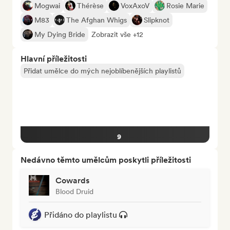
Mogwai
Thérèse
VoxAxoV
Rosie Marie
M83
The Afghan Whigs
Slipknot
My Dying Bride
Zobrazit vše +12
Hlavní příležitosti
Přidat umělce do mých nejoblíbenějších playlistů
9
Nedávno těmto umělcům poskytli příležitosti
Cowards
Blood Druid
Přidáno do playlistu