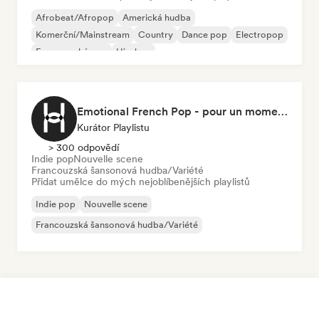
Afrobeat/Afropop
Americká hudba
Komerční/Mainstream
Country
Dance pop
Electropop
Francouzský pop
Hip-hop
Emotional French Pop - pour un moment tranquille
Kurátor Playlistu
> 300 odpovědí
Indie pop
Nouvelle scene
Francouzská šansonová hudba/Variété
Přidat umělce do mých nejoblíbenějších playlistů
Indie pop
Nouvelle scene
Francouzská šansonová hudba/Variété