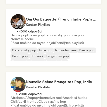
Oui Oui Baguette! (French Indie Pop's Finest)
Kurátor Playlistu
> 4000 odpovědí
Dance pop
Dream pop
Francouzský pop
Indie pop
Nouvelle scene
Přidat umělce do mých nejoblíbenějších playlistů
Francouzský pop
Indie pop
Nouvelle scene
Dance pop
Dream pop
Pop rock
Progresivní pop
Francouzská šansonová hudba/Variété
Nouvelle Scène Française : Pop, Indie & Chanson Émergente
Kurátor Playlistu
> 2000 odpovědí
Afrobeat/Afropop
Alternativní rock
Americká hudba
Chill/Lo-fi hip-hop
Cloud rap/hip hop
Přidat umělce do mých nejoblíbenějších playlistů