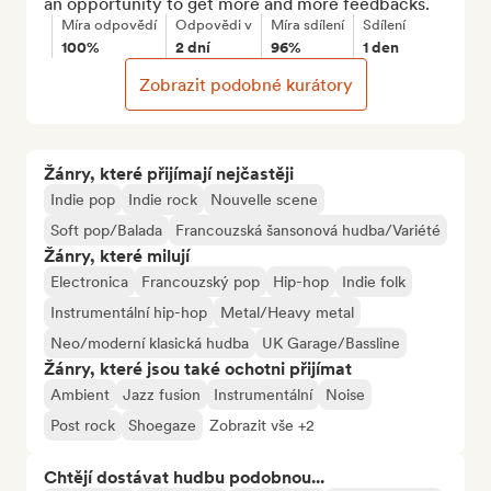
an opportunity to get more and more feedbacks.
Míra odpovědí
Odpovědi v
Míra sdílení
Sdílení
100%
2 dní
96%
1 den
Zobrazit podobné kurátory
Žánry, které přijímají nejčastěji
Indie pop
Indie rock
Nouvelle scene
Soft pop/Balada
Francouzská šansonová hudba/Variété
Žánry, které milují
Electronica
Francouzský pop
Hip-hop
Indie folk
Instrumentální hip-hop
Metal/Heavy metal
Neo/moderní klasická hudba
UK Garage/Bassline
Žánry, které jsou také ochotni přijímat
Ambient
Jazz fusion
Instrumentální
Noise
Post rock
Shoegaze
Zobrazit vše +2
Chtějí dostávat hudbu podobnou...