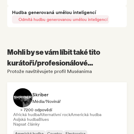
Hudba generovaná umělou inteligencí
Odmítá hudbu generovanou umělou inteligencí
Mohli by se vám líbit také tito
kurátoři/profesionálové...
Protože navštěvujete profil Muséanima
Skriber
Média/novinář
> 7200 odpovědí
Africká hudba
Alternativní rock
Americká hudba
Asijská hudba
Blues
Napsat články
Americká hudba
Country
Electronica