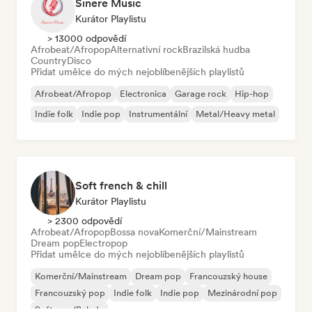
Sinere Music
Kurátor Playlistu
> 13000 odpovědí
Afrobeat/Afropop
Alternativní rock
Brazilská hudba
Country
Disco
Přidat umělce do mých nejoblíbenějších playlistů
Afrobeat/Afropop
Electronica
Garage rock
Hip-hop
Indie folk
Indie pop
Instrumentální
Metal/Heavy metal
Soft french & chill
Kurátor Playlistu
> 2300 odpovědí
Afrobeat/Afropop
Bossa nova
Komerční/Mainstream
Dream pop
Electropop
Přidat umělce do mých nejoblíbenějších playlistů
Komerční/Mainstream
Dream pop
Francouzský house
Francouzský pop
Indie folk
Indie pop
Mezinárodní pop
Soft pop/Balada