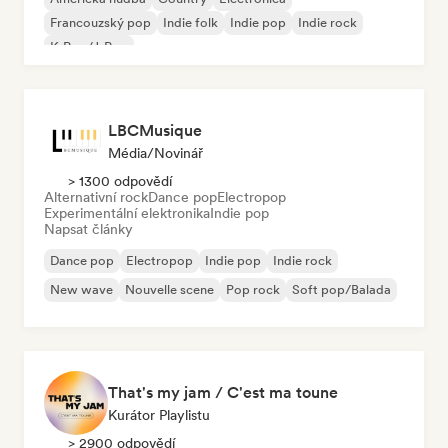
Francouzský pop
Indie folk
Indie pop
Indie rock
K-Pop/J-Pop
LBCMusique
Média/novinář
> 1300 odpovědí
Alternativní rock
Dance pop
Electropop
Experimentální elektronika
Indie pop
Napsat články
Dance pop
Electropop
Indie pop
Indie rock
New wave
Nouvelle scene
Pop rock
Soft pop/Balada
That's my jam / C'est ma toune
Kurátor Playlistu
> 2900 odpovědí