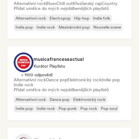
Alternativní rock
Blues
Chill out
Křesťanský rap
Country
Přidat umělce do mých nejoblíbenějších playlistů
Alternativní rock
Electropop
Hip-hop
Indie folk
Indie pop
Indie rock
Mezinárodní pop
Nouvelle scene
musicafrancesaactual
Kurátor Playlistu
> 1100 odpovědí
Alternativní rock
Dance pop
Elektronický rock
Indie pop
Indie rock
Přidat umělce do mých nejoblíbenějších playlistů
Alternativní rock
Dance pop
Elektronický rock
Indie pop
Indie rock
Pop-punk
Pop rock
Pop-soul