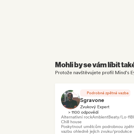
Mohli by se vám líbit tak
Protože navštěvujete profil Mind's 
Podrobná zpětná vazba
Sgravone
Zvukový Expert
> 1100 odpovědí
Alternativní rock
Ambient
Beaty/Lo-fi
B
Chill house
Poskytnout umělcům podrobnou zpět
vazbu ohledně jejich zvuku/produkce