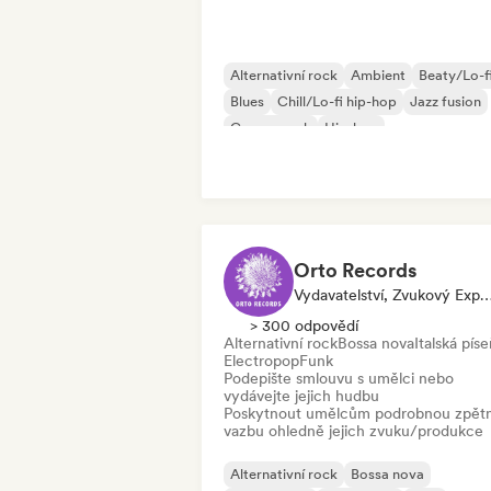
Alternativní rock
Ambient
Beaty/Lo-f
Blues
Chill/Lo-fi hip-hop
Jazz fusion
Garage rock
Hip-hop
Orto Records
Vydavatelství, Zvukový E
> 300 odpovědí
Alternativní rock
Bossa nova
Italská pís
Electropop
Funk
Podepište smlouvu s umělci nebo
vydávejte jejich hudbu
Poskytnout umělcům podrobnou zpět
vazbu ohledně jejich zvuku/produkce
Alternativní rock
Bossa nova