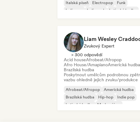
Italská píseň
Electropop
Funk
Indie pop
Indie rock
Latinská hudba
Zvukový Expert
> 300 odpovědí
Acid house
Afrobeat/Afropop
Afro House/Amapiano
Americká hudba
Brazilská hudba
Poskytnout umělcům podrobnou zpět
vazbu ohledně jejich zvuku/produkce
Afrobeat/Afropop
Americká hudba
Brazilská hudba
Hip-hop
Indie pop
Latinská hudba
Moderní jazz
Progresivní rock