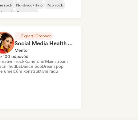
ie rock
Nu-disco/Italo
Pop rock
st-punk
Dance pop
Experti Groover
Social Media Health Check
Mentor
> 100 odpovědí
rnativní rock
Komerční/Mainstream
eční hudba
Dance pop
Dream pop
te umělcům konstruktivní radu