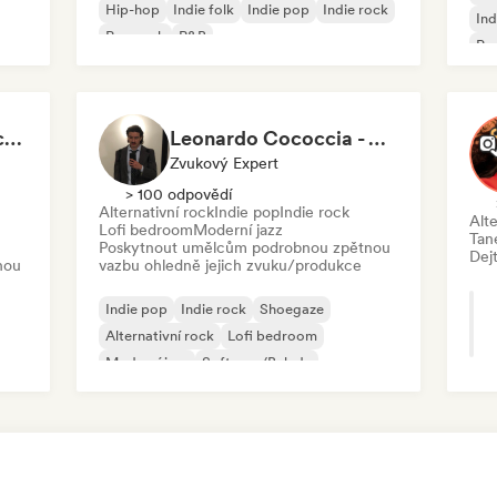
Hip-hop
Indie folk
Indie pop
Indie rock
Ind
Pop rock
R&B
Po
Liam Wesley Craddock (Wally’s HydeOut @ Hyde Street Studios)
Leonardo Cococcia - Video Feedback
Zvukový Expert
> 100 odpovědí
Alternativní rock
Indie pop
Indie rock
Alte
Lofi bedroom
Moderní jazz
Tan
Poskytnout umělcům podrobnou zpětnou
Dej
nou
vazbu ohledně jejich zvuku/produkce
Indie pop
Indie rock
Shoegaze
Alternativní rock
Lofi bedroom
Moderní jazz
Soft pop/Balada