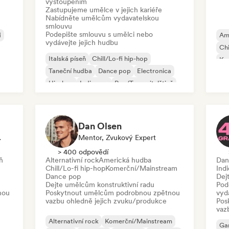
vystoupením
Zastupujeme umělce v jejich kariéře
Nabídněte umělcům vydavatelskou
smlouvu
Podepište smlouvu s umělci nebo
i
Am
vydávejte jejich hudbu
Chi
Italská píseň
Chill/Lo-fi hip-hop
Ko
Taneční hudba
Dance pop
Electronica
Dr
Hip-hop
Indie pop
Rap/Trap v italštině
Dan Olsen
xpert
Mentor, Zvukový Expert
> 400 odpovědí
eň
Alternativní rock
Americká hudba
Dan
Chill/Lo-fi hip-hop
Komerční/Mainstream
Ind
Dance pop
Dej
Dejte umělcům konstruktivní radu
Pod
nou
Poskytnout umělcům podrobnou zpětnou
vyd
vazbu ohledně jejich zvuku/produkce
Pos
vaz
Alternativní rock
Komerční/Mainstream
Ga