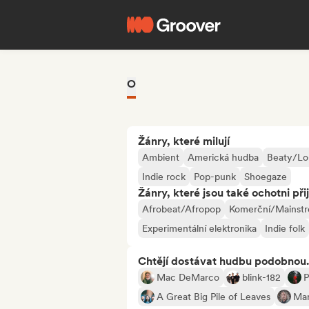
O
Žánry, které milují
Ambient
Americká hudba
Beaty/Lo-
Indie rock
Pop-punk
Shoegaze
Žánry, které jsou také ochotni při
Afrobeat/Afropop
Komerční/Mainst
Experimentální elektronika
Indie folk
Chtějí dostávat hudbu podobnou.
Mac DeMarco
blink-182
P
A Great Big Pile of Leaves
Mar