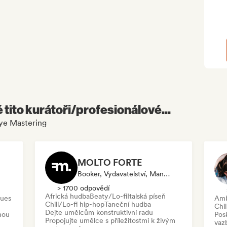
é tito kurátoři/profesionálové...
Eye Mastering
MOLTO FORTE
Booker, Vydavatelství, Manažer, Mentor, Vydavatel
> 1700 odpovědí
Africká hudba
Beaty/Lo-fi
Italská píseň
lues
Amb
Chill/Lo-fi hip-hop
Taneční hudba
Chil
Dejte umělcům konstruktivní radu
nou
Pos
Propojujte umělce s příležitostmi k živým
vaz