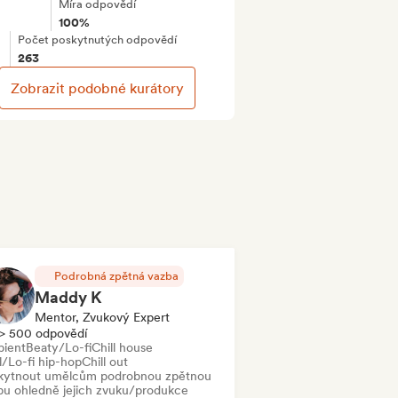
Míra odpovědí
100%
Počet poskytnutých odpovědí
263
Zobrazit podobné kurátory
Podrobná zpětná vazba
Maddy K
Mentor, Zvukový Expert
> 500 odpovědí
ient
Beaty/Lo-fi
Chill house
l/Lo-fi hip-hop
Chill out
kytnout umělcům podrobnou zpětnou
bu ohledně jejich zvuku/produkce