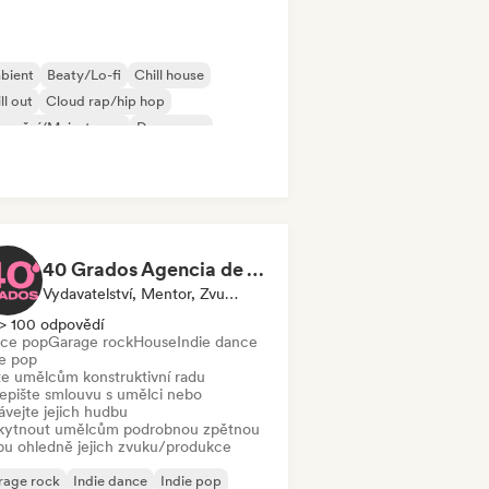
bient
Beaty/Lo-fi
Chill house
ll out
Cloud rap/hip hop
merční/Mainstream
Dance pop
eam pop
40 Grados Agencia de Artistas
Vydavatelství, Mentor, Zvukový Expert
> 100 odpovědí
ce pop
Garage rock
House
Indie dance
ie pop
te umělcům konstruktivní radu
epište smlouvu s umělci nebo
ávejte jejich hudbu
kytnout umělcům podrobnou zpětnou
bu ohledně jejich zvuku/produkce
rage rock
Indie dance
Indie pop