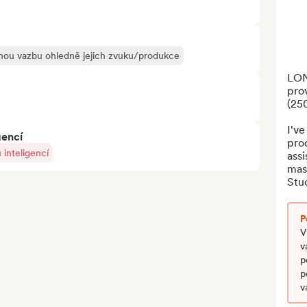
ou vazbu ohledně jejich zvuku/produkce
LON
prov
(250
I've
gencí
prod
inteligencí
assi
mast
Stud
P
V
v
p
p
v