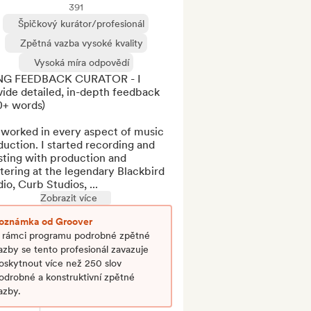
391
Špičkový kurátor/profesionál
Zpětná vazba vysoké kvality
Vysoká míra odpovědí
G FEEDBACK CURATOR - I 
ide detailed, in-depth feedback 
+ words)

 worked in every aspect of music 
uction. I started recording and 
sting with production and 
ering at the legendary Blackbird 
io, Curb Studios, ...
Zobrazit více
oznámka od Groover
 rámci programu podrobné zpětné
azby se tento profesionál zavazuje
oskytnout více než 250 slov
odrobné a konstruktivní zpětné
azby.