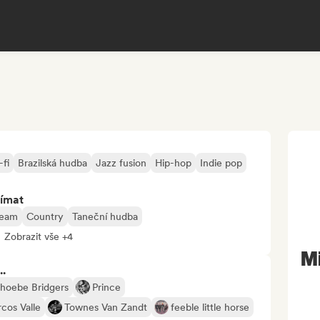
fi
Brazilská hudba
Jazz fusion
Hip-hop
Indie pop
jímat
ream
Country
Taneční hudba
Zobrazit vše +4
M
..
hoebe Bridgers
Prince
cos Valle
Townes Van Zandt
feeble little horse