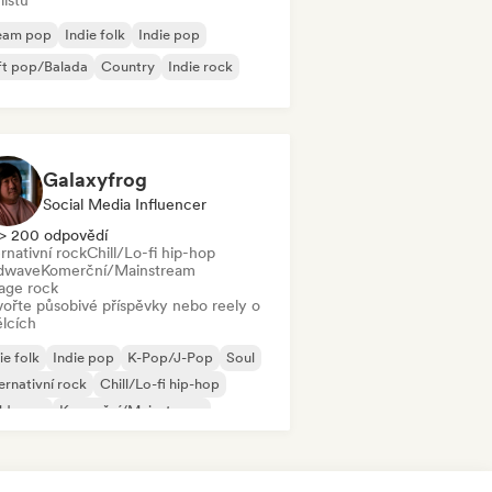
listů
eam pop
Indie folk
Indie pop
ft pop/Balada
Country
Indie rock
Galaxyfrog
Social Media Influencer
> 200 odpovědí
rnativní rock
Chill/Lo-fi hip-hop
dwave
Komerční/Mainstream
age rock
vořte působivé příspěvky nebo reely o
lcích
ie folk
Indie pop
K-Pop/J-Pop
Soul
ernativní rock
Chill/Lo-fi hip-hop
ldwave
Komerční/Mainstream