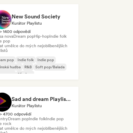
New Sound Society
Kurátor Playlistu
> 1400 odpovědí
sa nova
Dream pop
Hip-hop
Indie folk
ie pop
dat umělce do mých nejoblíbenějších
listů
eam pop
Indie folk
Indie pop
inská hudba
R&B
Soft pop/Balada
ssa nova
Hip-hop
Sad and dream Playlist by Ladaniwski
Kurátor Playlistu
> 4700 odpovědí
ntry
Dream pop
Indie folk
Indie pop
e rock
dat umělce do mých nejoblíbenějších