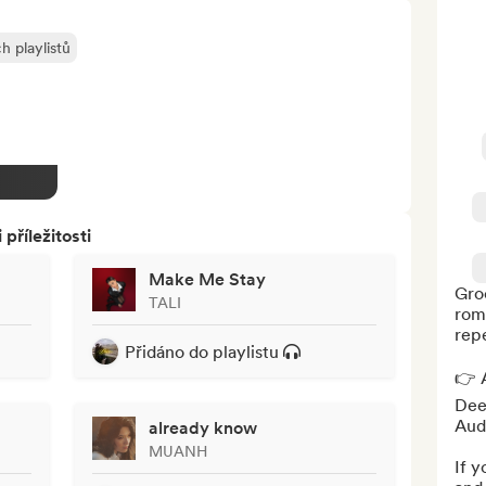
h playlistů
říležitosti
Make Me Stay
Groo
TALI
roma
repe
Přidáno do playlistu
👉 A
Deez
Audi
already know
MUANH
If y