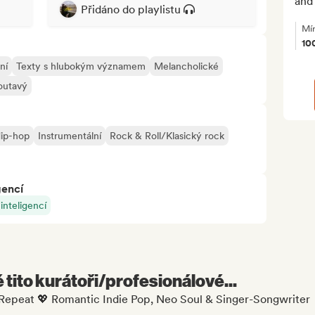
and 
Přidáno do playlistu
Mí
10
ní
Texty s hlubokým významem
Melancholické
outavý
ip-hop
Instrumentální
Rock & Roll/Klasický rock
gencí
nteligencí
é tito kurátoři/profesionálové...
 Repeat 💖 Romantic Indie Pop, Neo Soul & Singer-Songwriter