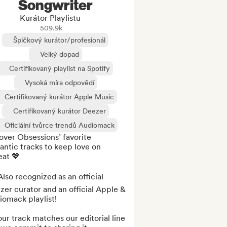
Songwriter
Kurátor Playlistu
509.9k
Špičkový kurátor/profesionál
Velký dopad
Certifikovaný playlist na Spotify
Vysoká míra odpovědí
Certifikovaný kurátor Apple Music
Certifikovaný kurátor Deezer
Oficiální tvůrce trendů Audiomack
ver Obsessions’ favorite 
ntic tracks to keep love on 
at 💖

lso recognized as an official 
er curator and an official Apple & 
omack playlist!

our track matches our editorial line 