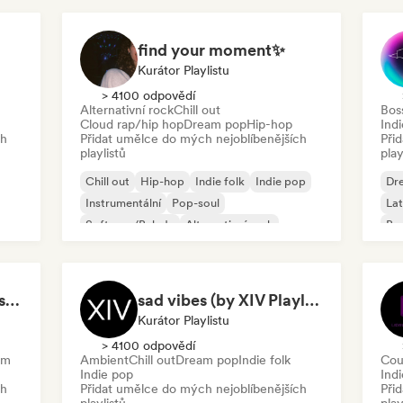
find your moment✨
Kurátor Playlistu
> 4100 odpovědí
Alternativní rock
Chill out
Bos
Cloud rap/hip hop
Dream pop
Hip-hop
Ind
ch
Přidat umělce do mých nejoblíbenějších
Při
playlistů
play
Chill out
Hip-hop
Indie folk
Indie pop
Dr
Instrumentální
Pop-soul
Lat
Soft pop/Balada
Alternativní rock
Bo
Studying, relaxing, resting...
sad vibes (by XIV Playlists)
Kurátor Playlistu
> 4100 odpovědí
am
Ambient
Chill out
Dream pop
Indie folk
Cou
Indie pop
Indi
ch
Přidat umělce do mých nejoblíbenějších
Při