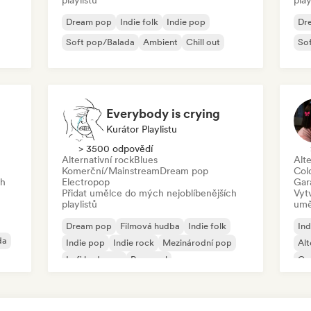
playlistů
play
Dream pop
Indie folk
Indie pop
Dr
Soft pop/Balada
Ambient
Chill out
So
Everybody is crying
Kurátor Playlistu
> 3500 odpovědí
Alternativní rock
Blues
Alte
Komerční/Mainstream
Dream pop
Col
ch
Electropop
Gar
Přidat umělce do mých nejoblíbenějších
Vyt
playlistů
umě
Dream pop
Filmová hudba
Indie folk
Ind
da
Indie pop
Indie rock
Mezinárodní pop
Alt
Lofi bedroom
Pop-soul
Co