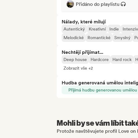
Přidáno do playlistu
Nálady, které milují
Autentický
Kreativní
Indie
Intenziv
Melodické
Romantické
Smyslný
P
Nechtějí přijímat...
Deep house
Hardcore
Hard rock
H
Zobrazit vše +2
Hudba generovaná umělou inteli
Přijímá hudbu generovanou umělou i
Mohli by se vám líbit tak
Protože navštěvujete profil Love on