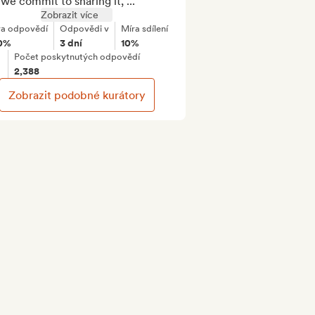
we commit to sharing it, ...
Zobrazit více
ra odpovědí
Odpovědi v
Míra sdílení
0%
3 dní
10%
Počet poskytnutých odpovědí
2,388
Zobrazit podobné kurátory