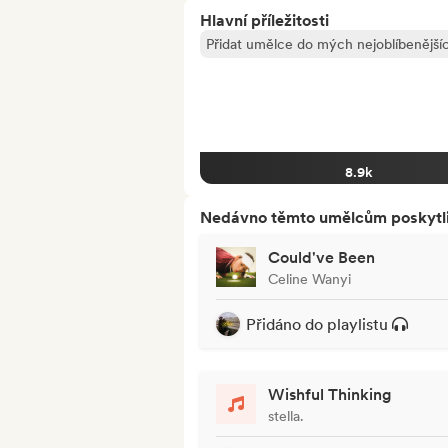
Hlavní příležitosti
Přidat umělce do mých nejoblíbenějšíc
8.9k
Nedávno těmto umělcům poskytli p
Could've Been
Celine Wanyi
Přidáno do playlistu
Wishful Thinking
stella.