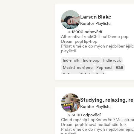
Larsen Blake
Kurátor Playlistu
> 12000 odpovědí
Alternativní rock
Chill out
Dance pop
Dream pop
Hip-hop
Přidat umělce do mých nejoblíbenější
playlistů
Indie folk
Indie pop
Indie rock
Mezinárodní pop
Pop-soul
R&B
Soft pop/Balada
Soul
Kurátor Playlistu
> 6000 odpovědí
Cloud rap/hip hop
Komerční/Mainstre
Dream pop
Filmová hudba
Indie folk
Přidat umělce do mých nejoblíbenější