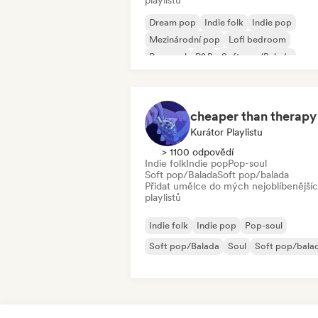
playlistů
Dream pop
Indie folk
Indie pop
Mezinárodní pop
Lofi bedroom
Pop-soul
R&B
Soft pop/Balada
cheaper than therapy
Kurátor Playlistu
> 1100 odpovědí
Indie folk
Indie pop
Pop-soul
Soft pop/Balada
Soft pop/balada
Přidat umělce do mých nejoblíbenější
playlistů
Indie folk
Indie pop
Pop-soul
Soft pop/Balada
Soul
Soft pop/bala