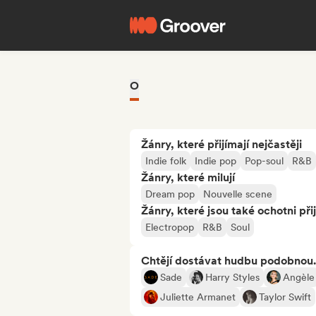
O
Žánry, které přijímají nejčastěji
Indie folk
Indie pop
Pop-soul
R&B
Žánry, které milují
Dream pop
Nouvelle scene
Žánry, které jsou také ochotni při
Electropop
R&B
Soul
Chtějí dostávat hudbu podobnou.
Sade
Harry Styles
Angèle
Juliette Armanet
Taylor Swift