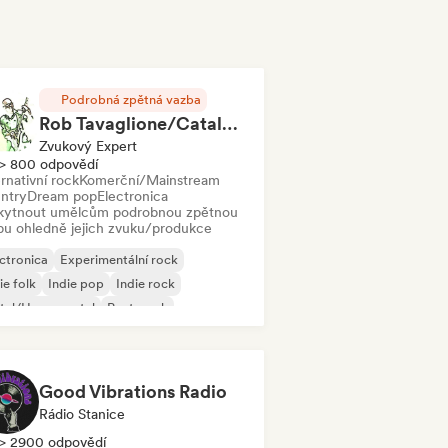
Podrobná zpětná vazba
Rob Tavaglione/Catalyst Recording
Zvukový Expert
> 800 odpovědí
rnativní rock
Komerční/Mainstream
ntry
Dream pop
Electronica
kytnout umělcům podrobnou zpětnou
bu ohledně jejich zvuku/produkce
ctronica
Experimentální rock
ie folk
Indie pop
Indie rock
tal/Heavy metal
Post-punk
k & Roll/Klasický rock
Good Vibrations Radio
Rádio Stanice
> 2900 odpovědí