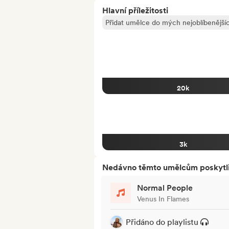
Hlavní příležitosti
Přidat umělce do mých nejoblíbenějšíc
20k
3k
Nedávno těmto umělcům poskytli p
Normal People
Venus In Flames
Přidáno do playlistu