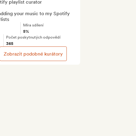
ify playlist curator

adding your music to my Spotify 
lists
Míra sdílení
5%
Počet poskytnutých odpovědí
365
Zobrazit podobné kurátory