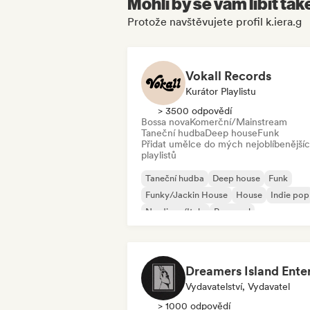
Mohli by se vám líbit tak
Protože navštěvujete profil k.iera.g
Vokall Records
Kurátor Playlistu
> 3500 odpovědí
Bossa nova
Komerční/Mainstream
Taneční hudba
Deep house
Funk
Přidat umělce do mých nejoblíbenější
playlistů
Taneční hudba
Deep house
Funk
Funky/Jackin House
House
Indie pop
Nu-disco/Italo
Pop-soul
Vydavatelství, Vydavatel
> 1000 odpovědí