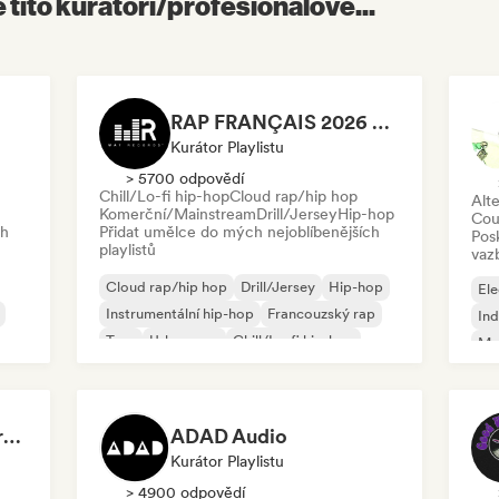
é tito kurátoři/profesionálové...
RAP FRANÇAIS 2026 🔥🇫🇷 (Way Records)
Kurátor Playlistu
> 5700 odpovědí
Chill/Lo-fi hip-hop
Cloud rap/hip hop
Alte
Komerční/Mainstream
Drill/Jersey
Hip-hop
Cou
ch
Přidat umělce do mých nejoblíbenějších
Pos
playlistů
vaz
Cloud rap/hip hop
Drill/Jersey
Hip-hop
Ele
Instrumentální hip-hop
Francouzský rap
Ind
Trap
Urban pop
Chill/Lo-fi hip-hop
Me
Roc
Dreamers Island Entertainment
ADAD Audio
Kurátor Playlistu
> 4900 odpovědí