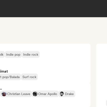
olk
Indie pop
Indie rock
jímat
ft pop/Balada
Surf rock
..
Christian Leave
Omar Apollo
Drake