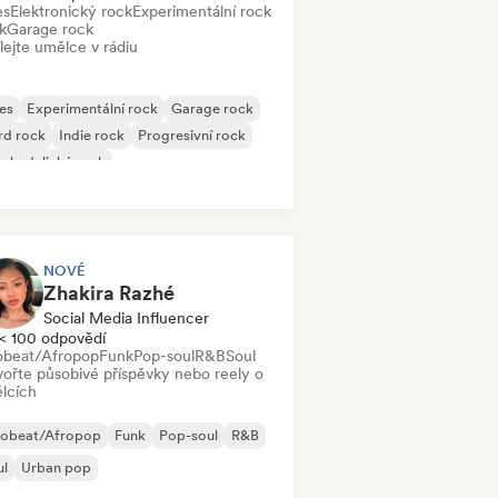
es
Elektronický rock
Experimentální rock
k
Garage rock
lejte umělce v rádiu
es
Experimentální rock
Garage rock
rd rock
Indie rock
Progresivní rock
chedelický rock
k & Roll/Klasický rock
NOVÉ
Zhakira Razhé
Social Media Influencer
< 100 odpovědí
obeat/Afropop
Funk
Pop-soul
R&B
Soul
vořte působivé příspěvky nebo reely o
lcích
robeat/Afropop
Funk
Pop-soul
R&B
ul
Urban pop