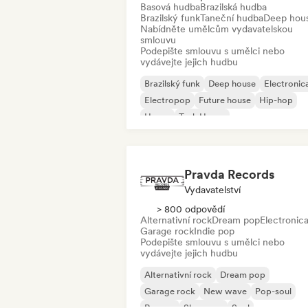
Basová hudba
Brazilská hudba
Brazilský funk
Taneční hudba
Deep hou
Nabídněte umělcům vydavatelskou
smlouvu
Podepište smlouvu s umělci nebo
vydávejte jejich hudbu
Brazilský funk
Deep house
Electronic
Electropop
Future house
Hip-hop
House
Tech House
Pravda Records
Vydavatelství
> 800 odpovědí
Alternativní rock
Dream pop
Electronic
Garage rock
Indie pop
Podepište smlouvu s umělci nebo
vydávejte jejich hudbu
Alternativní rock
Dream pop
Garage rock
New wave
Pop-soul
Reggae
Shoegaze
Soul