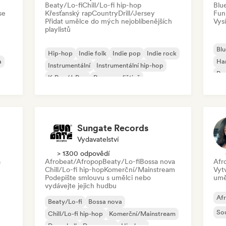
Beaty/Lo-fi
Chill/Lo-fi hip-hop
Blu
se
Křesťanský rap
Country
Drill/Jersey
Fun
Přidat umělce do mých nejoblíbenějších
Vysí
playlistů
Blu
Hip-hop
Indie folk
Indie pop
Indie rock
a
Ha
Instrumentální
Instrumentální hip-hop
Psy
K-Pop/J-Pop
Rap v angličtině
Roc
Sungate Records
Vydavatelství
> 1300 odpovědí
a
Afrobeat/Afropop
Beaty/Lo-fi
Bossa nova
Afr
Chill/Lo-fi hip-hop
Komerční/Mainstream
Vyt
Podepište smlouvu s umělci nebo
umě
vydávejte jejich hudbu
Af
Beaty/Lo-fi
Bossa nova
So
Chill/Lo-fi hip-hop
Komerční/Mainstream
Dancehall
Dance pop
Hip-hop