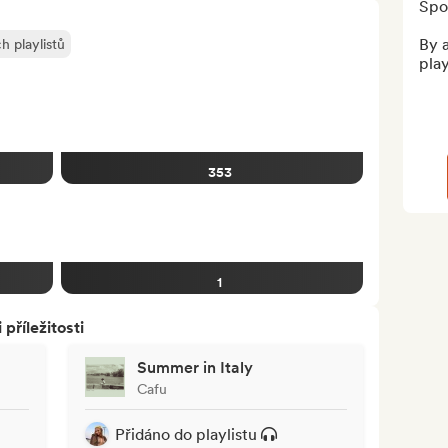
Spot
By 
h playlistů
play
353
1
říležitosti
Summer in Italy
Cafu
Přidáno do playlistu