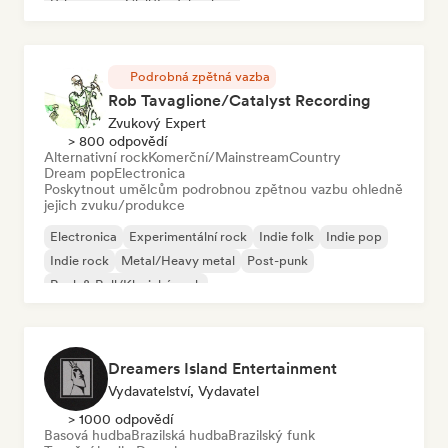
Urban pop
Chill/Lo-fi hip-hop
Podrobná zpětná vazba
Rob Tavaglione/Catalyst Recording
Zvukový Expert
> 800 odpovědí
Alternativní rock
Komerční/Mainstream
Country
Dream pop
Electronica
Poskytnout umělcům podrobnou zpětnou vazbu ohledně
jejich zvuku/produkce
Electronica
Experimentální rock
Indie folk
Indie pop
Indie rock
Metal/Heavy metal
Post-punk
Rock & Roll/Klasický rock
Dreamers Island Entertainment
Vydavatelství, Vydavatel
> 1000 odpovědí
Basová hudba
Brazilská hudba
Brazilský funk