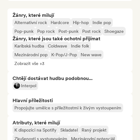
Žánry, které milují
Alternativní rock
Hardcore
Hip-hop
Indie pop
Pop-punk
Pop rock
Post-punk
Post rock
Shoegaze
Žánry, které jsou také ochotni přijímat
Karibská hudba
Coldwave
Indie folk
Mezinárodní pop
K-Pop/J-Pop
New wave
Zobrazit vše +3
Chtějí dostávat hudbu podobnou...
Interpol
Hlavní příležitosti
Propojujte umělce s příležitostmi k živým vystoupením
Atributy, které milují
K dispozici na Spotify
Skladatel
Raný projekt
Zkušenosti s vystupováním
Mezinárodní potenciál