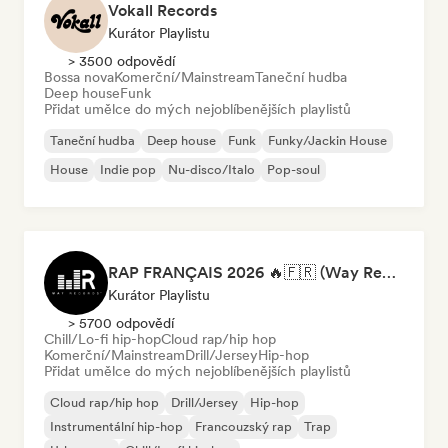
Vokall Records
Kurátor Playlistu
> 3500 odpovědí
Bossa nova
Komerční/Mainstream
Taneční hudba
Deep house
Funk
Přidat umělce do mých nejoblíbenějších playlistů
Taneční hudba
Deep house
Funk
Funky/Jackin House
House
Indie pop
Nu-disco/Italo
Pop-soul
RAP FRANÇAIS 2026 🔥🇫🇷 (Way Records)
Kurátor Playlistu
> 5700 odpovědí
Chill/Lo-fi hip-hop
Cloud rap/hip hop
Komerční/Mainstream
Drill/Jersey
Hip-hop
Přidat umělce do mých nejoblíbenějších playlistů
Cloud rap/hip hop
Drill/Jersey
Hip-hop
Instrumentální hip-hop
Francouzský rap
Trap