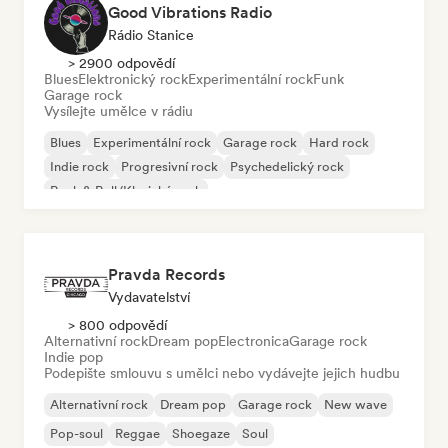
Good Vibrations Radio
Rádio Stanice
> 2900 odpovědí
Blues
Elektronický rock
Experimentální rock
Funk
Garage rock
Vysílejte umělce v rádiu
Blues
Experimentální rock
Garage rock
Hard rock
Indie rock
Progresivní rock
Psychedelický rock
Rock & Roll/Klasický rock
Pravda Records
Vydavatelství
> 800 odpovědí
Alternativní rock
Dream pop
Electronica
Garage rock
Indie pop
Podepište smlouvu s umělci nebo vydávejte jejich hudbu
Alternativní rock
Dream pop
Garage rock
New wave
Pop-soul
Reggae
Shoegaze
Soul