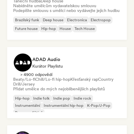
Taneční hudba
Deep house
Nabídněte umělcům vydavatelskou smlouvu
Podepište smlouvu s umělci nebo vydávejte jejich hudbu
Brazilský funk
Deep house
Electronica
Electropop
Future house
Hip-hop
House
Tech House
ADAD Audio
Kurátor Playlistu
> 4900 odpovědí
Beaty/Lo-fi
Chill/Lo-fi hip-hop
Křesťanský rap
Country
Drill/Jersey
Přidat umělce do mých nejoblíbenějších playlistů
Hip-hop
Indie folk
Indie pop
Indie rock
Instrumentální
Instrumentální hip-hop
K-Pop/J-Pop
Rap v angličtině