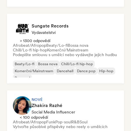
Sungate Records
Vydavatelství
> 1300 odpovědí
Afrobeat/Afropop
Beaty/Lo-fi
Bossa nova
Chill/Lo-fi hip-hop
Komerční/Mainstream
Podepište smlouvu s umělci nebo vydávejte jejich hudbu
Beaty/Lo-fi
Bossa nova
Chill/Lo-fi hip-hop
Komerční/Mainstream
Dancehall
Dance pop
Hip-hop
Pop-soul
NOVÉ
Zhakira Razhé
Social Media Influencer
< 100 odpovědí
Afrobeat/Afropop
Funk
Pop-soul
R&B
Soul
Vytvořte působivé příspěvky nebo reely o umělcích