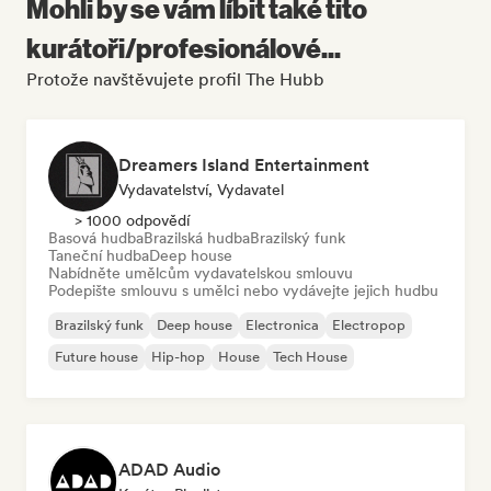
Mohli by se vám líbit také tito
kurátoři/profesionálové...
Protože navštěvujete profil The Hubb
Dreamers Island Entertainment
Vydavatelství, Vydavatel
> 1000 odpovědí
Basová hudba
Brazilská hudba
Brazilský funk
Taneční hudba
Deep house
Nabídněte umělcům vydavatelskou smlouvu
Podepište smlouvu s umělci nebo vydávejte jejich hudbu
Brazilský funk
Deep house
Electronica
Electropop
Future house
Hip-hop
House
Tech House
ADAD Audio