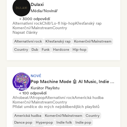
Dulaxi
Média/novinář
> 3000 odpovědí
Alternativní rock
Chill/Lo-fi hip-hop
Křesťanský rap
Komerční/Mainstream
Country
Napsat články
Alternativní rock
Křesťanský rap
Komerční/Mainstream
Country
Dub
Funk
Hardcore
Hip-hop
NOVÉ
Pop Machine Mode 🤖 AI Music, Indie Pop & Dream Pop
Kurátor Playlistu
< 100 odpovědí
Afrobeat/Afropop
Alternativní rock
Americká hudba
Komerční/Mainstream
Country
Přidat umělce do mých nejoblíbenějších playlistů
Americká hudba
Komerční/Mainstream
Country
Dance pop
Hyperpop
Indie folk
Indie pop