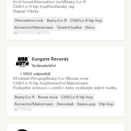
Acid house
Alternativní rock
Beaty/Lo-fi
Chill/Lo-fi hip-hop
Křesťanský rap
Napsat články
Alternativní rock
Beaty/Lo-fi
Chill/Lo-fi hip-hop
Komerční/Mainstream
Taneční hudba
Disco
Dream pop
House
Sungate Records
Vydavatelství
> 1300 odpovědí
Afrobeat/Afropop
Beaty/Lo-fi
Bossa nova
Chill/Lo-fi hip-hop
Komerční/Mainstream
Podepište smlouvu s umělci nebo vydávejte jejich hudbu
Beaty/Lo-fi
Bossa nova
Chill/Lo-fi hip-hop
Komerční/Mainstream
Dancehall
Dance pop
Hip-hop
Pop-soul