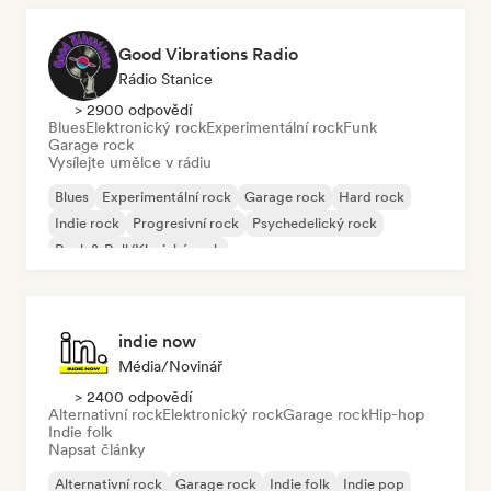
Good Vibrations Radio
Rádio Stanice
> 2900 odpovědí
Blues
Elektronický rock
Experimentální rock
Funk
Garage rock
Vysílejte umělce v rádiu
Blues
Experimentální rock
Garage rock
Hard rock
Indie rock
Progresivní rock
Psychedelický rock
Rock & Roll/Klasický rock
indie now
Média/novinář
> 2400 odpovědí
Alternativní rock
Elektronický rock
Garage rock
Hip-hop
Indie folk
Napsat články
Alternativní rock
Garage rock
Indie folk
Indie pop