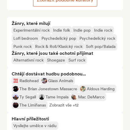
Žánry, které milují
Experimentální rock
Indie folk
Indie pop
Indie rock
Lofi bedroom
Psychedelický pop
Psychedelický rock
Punk rock
Rock & Roll/Klasický rock
Soft pop/Balada
Žánry, které jsou také ochotni přijímat
Alternativní rock
Shoegaze
Surf rock
Chtějí dostávat hudbu podobnou...
Radiohead
Glass Animals
The Brian Jonestown Massacre
Aldous Harding
Ty Segall
Tame Impala
Mac DeMarco
The Limiñanas
Zobrazit vše +12
Hlavní příležitosti
Vysílejte umělce v rádiu