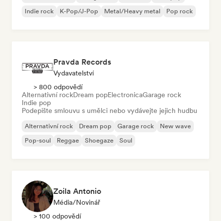
Indie rock
K-Pop/J-Pop
Metal/Heavy metal
Pop rock
Pravda Records
Vydavatelství
> 800 odpovědí
Alternativní rock
Dream pop
Electronica
Garage rock
Indie pop
Podepište smlouvu s umělci nebo vydávejte jejich hudbu
Alternativní rock
Dream pop
Garage rock
New wave
Pop-soul
Reggae
Shoegaze
Soul
Zoila Antonio
Média/novinář
> 100 odpovědí