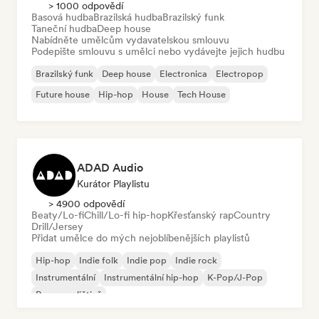
> 1000 odpovědí
Basová hudba
Brazilská hudba
Brazilský funk
Taneční hudba
Deep house
Nabídněte umělcům vydavatelskou smlouvu
Podepište smlouvu s umělci nebo vydávejte jejich hudbu
Brazilský funk
Deep house
Electronica
Electropop
Future house
Hip-hop
House
Tech House
ADAD Audio
Kurátor Playlistu
> 4900 odpovědí
Beaty/Lo-fi
Chill/Lo-fi hip-hop
Křesťanský rap
Country
Drill/Jersey
Přidat umělce do mých nejoblíbenějších playlistů
Hip-hop
Indie folk
Indie pop
Indie rock
Instrumentální
Instrumentální hip-hop
K-Pop/J-Pop
Rap v angličtině