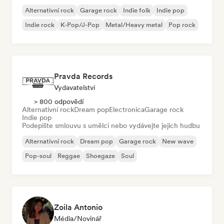
Alternativní rock
Garage rock
Indie folk
Indie pop
Indie rock
K-Pop/J-Pop
Metal/Heavy metal
Pop rock
Pravda Records
Vydavatelství
> 800 odpovědí
Alternativní rock
Dream pop
Electronica
Garage rock
Indie pop
Podepište smlouvu s umělci nebo vydávejte jejich hudbu
Alternativní rock
Dream pop
Garage rock
New wave
Pop-soul
Reggae
Shoegaze
Soul
Zoila Antonio
Média/novinář