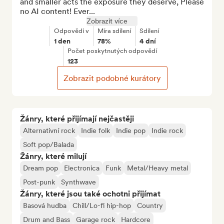
and smaller acts the exposure they deserve, Please 
no AI content! Ever...
Zobrazit více
Odpovědi v
Míra sdílení
Sdílení
1 den
78%
4 dní
Počet poskytnutých odpovědí
123
Zobrazit podobné kurátory
Žánry, které přijímají nejčastěji
Alternativní rock
Indie folk
Indie pop
Indie rock
Soft pop/Balada
Žánry, které milují
Dream pop
Electronica
Funk
Metal/Heavy metal
Post-punk
Synthwave
Žánry, které jsou také ochotni přijímat
Basová hudba
Chill/Lo-fi hip-hop
Country
Drum and Bass
Garage rock
Hardcore