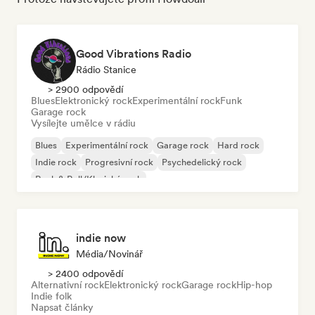
Good Vibrations Radio
Rádio Stanice
> 2900 odpovědí
Blues
Elektronický rock
Experimentální rock
Funk
Garage rock
Vysílejte umělce v rádiu
Blues
Experimentální rock
Garage rock
Hard rock
Indie rock
Progresivní rock
Psychedelický rock
Rock & Roll/Klasický rock
indie now
Média/novinář
> 2400 odpovědí
Alternativní rock
Elektronický rock
Garage rock
Hip-hop
Indie folk
Napsat články