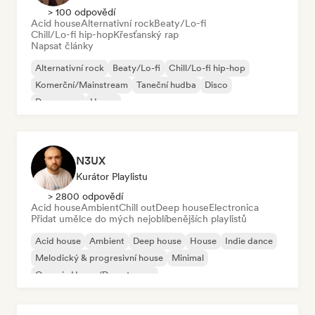
> 100 odpovědí
Acid house
Alternativní rock
Beaty/Lo-fi
Chill/Lo-fi hip-hop
Křesťanský rap
Napsat články
Alternativní rock
Beaty/Lo-fi
Chill/Lo-fi hip-hop
Komerční/Mainstream
Taneční hudba
Disco
Dream pop
House
N3UX
Kurátor Playlistu
> 2800 odpovědí
Acid house
Ambient
Chill out
Deep house
Electronica
Přidat umělce do mých nejoblíbenějších playlistů
Acid house
Ambient
Deep house
House
Indie dance
Melodický & progresivní house
Minimal
Organic House/Downtempo