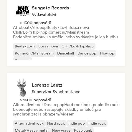
Sungate Records
Vydavatelství
> 1300 odpovědí
Afrobeat/Afropop
Beaty/Lo-fi
Bossa nova
Chill/Lo-fi hip-hop
Komerční/Mainstream
Podepište smlouvu s umělci nebo vydávejte jejich hudbu
Beaty/Lo-fi
Bossa nova
Chill/Lo-fi hip-hop
Komerční/Mainstream
Dancehall
Dance pop
Hip-hop
Pop-soul
Lorenzo Lautz
Supervizor Synchronizace
> 1600 odpovědí
Alternativní rock
Dream pop
Hard rock
Indie pop
Indie rock
Licencujte nebo zastupujte skladby umělců pro
synchronizaci s obrazem/videem
Alternativní rock
Hard rock
Indie pop
Indie rock
Metal/Heavy metal
New wave
Post-punk