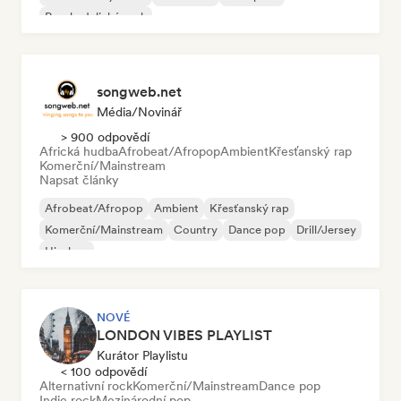
Psychedelický rock
songweb.net
Média/novinář
> 900 odpovědí
Africká hudba
Afrobeat/Afropop
Ambient
Křesťanský rap
Komerční/Mainstream
Napsat články
Afrobeat/Afropop
Ambient
Křesťanský rap
Komerční/Mainstream
Country
Dance pop
Drill/Jersey
Hip-hop
NOVÉ
LONDON VIBES PLAYLIST
Kurátor Playlistu
< 100 odpovědí
Alternativní rock
Komerční/Mainstream
Dance pop
Indie rock
Mezinárodní pop